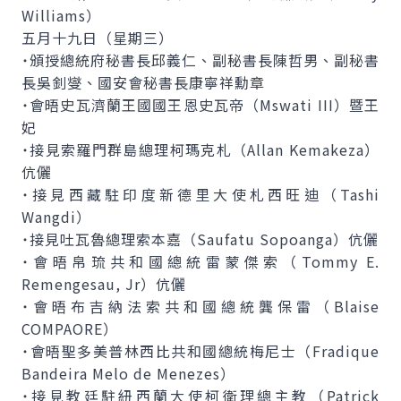
Williams）
五月十九日（星期三）
˙頒授總統府秘書長邱義仁、副秘書長陳哲男、副秘書
長吳釗燮、國安會秘書長康寧祥勳章
˙會晤史瓦濟蘭王國國王恩史瓦帝（Mswati III）暨王
妃
˙接見索羅門群島總理柯瑪克札（Allan Kemakeza）
伉儷
˙接見西藏駐印度新德里大使札西旺迪（Tashi
Wangdi）
˙接見吐瓦魯總理索本嘉（Saufatu Sopoanga）伉儷
˙會晤帛琉共和國總統雷蒙傑索（Tommy E.
Remengesau, Jr）伉儷
˙會晤布吉納法索共和國總統龔保雷（Blaise
COMPAORE）
˙會晤聖多美普林西比共和國總統梅尼士（Fradique
Bandeira Melo de Menezes）
˙接見教廷駐紐西蘭大使柯衛理總主教（Patrick