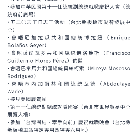
˙參加中華民國第十一任總統副總統就職慶祝大會（總
統府前廣場）
˙五二○志工日志工活動（台北縣板橋市愛智發展中
心）
˙會晤尼加拉瓜共和國總統博拉紐（Enrique
Bolaños Geyer）
˙會晤薩爾瓦多共和國總統佛洛瑞斯（Francisco
Guillermo Flores Pérez）伉儷
˙會晤巴拿馬共和國總統莫絲柯索（Mireya Moscoso
Rodríguez）
˙會晤塞內加爾共和國總統瓦德（Abdoulaye
Wade）
˙接見美國慶賀團
˙第十一任總統副總統就職國宴（台北市世界貿易中心
展覽大樓）
˙參加「台灣團結．牽手向前」慶祝就職晚會（台北縣
新板橋車站特定專用區特專六用地）