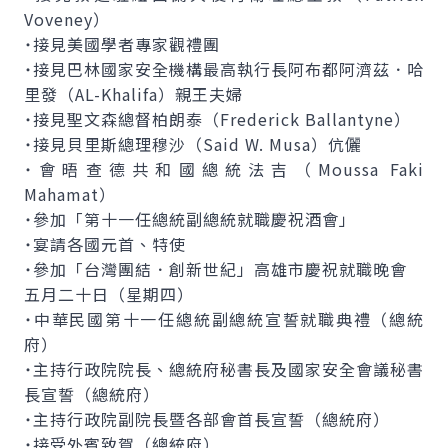
Voveney）
˙接見美國學者專家觀禮團
˙接見巴林國家安全機構最高執行長阿布都阿濟茲．哈
里發（AL-Khalifa）親王夫婦
˙接見聖文森總督柏朗泰（Frederick Ballantyne）
˙接見貝里斯總理穆沙（Said W. Musa）伉儷
˙會晤查德共和國總統法吉（Moussa Faki
Mahamat）
˙參加「第十一任總統副總統就職慶祝酒會」
˙宴請各國元首、特使
˙參加「台灣團結．創新世紀」高雄市慶祝就職晚會
五月二十日（星期四）
˙中華民國第十一任總統副總統宣誓就職典禮（總統
府）
˙主持行政院院長、總統府秘書長及國家安全會議秘書
長宣誓（總統府）
˙主持行政院副院長暨各部會首長宣誓（總統府）
˙接受外賓致賀（總統府）