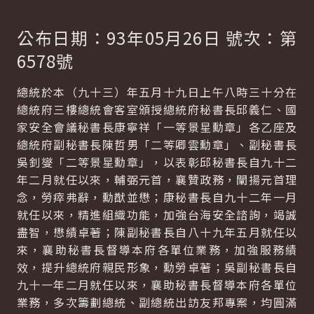
公布日期：93年05月26日 號次：第
6578號
總統於本（九十三）年五月十九日上午八時三十分在
總統府三樓總統會客室頒授總統府秘書長邱義仁、國
家安全會議秘書長康寧祥「一等景星勳章」各乙座及
總統府副秘書長陳哲男「二等卿雲勳章」、副秘書長
吳釗燮「二等景星勳章」，以表彰邱秘書長自九十二
年二月就任以來，輔弼元首，襄贊政務，闡揚元首理
念，勞瘁弗辭，勳猷並懋；康秘書長自九十二年一月
就任以來，精進組織功能，加強台海安全諮詢，竭誠
盡智，懋績卓著；陳副秘書長自八十九年五月就任以
來，襄助秘書長督導本府各單位業務，加強服務績
效，提升總統府親民形象，勳勞卓著；吳副秘書長自
九十一年二月就任以來，襄助秘書長督導本府各單位
業務，多次籌劃總統、副總統出訪友邦專案，均圓滿