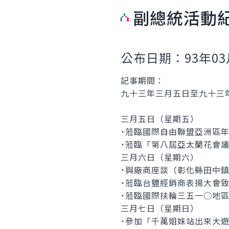
副總統活動
公布日期：93年03
記事期間：
九十三年三月五日至九十三
三月五日（星期五）
˙蒞臨國際自由聯盟亞洲區
˙蒞臨「第八屆亞太蘭花會
三月六日（星期六）
˙與廠商座談（彰化縣田中
˙蒞臨台鹽經銷商表揚大會
˙蒞臨國際扶輪三五一○地
三月七日（星期日）
˙參加「千萬姐妹站出來大