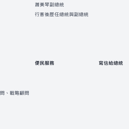
蕭美琴副總統
程
行憲後歷任總統與副總統
便民服務
寫信給總統
顧問、戰略顧問