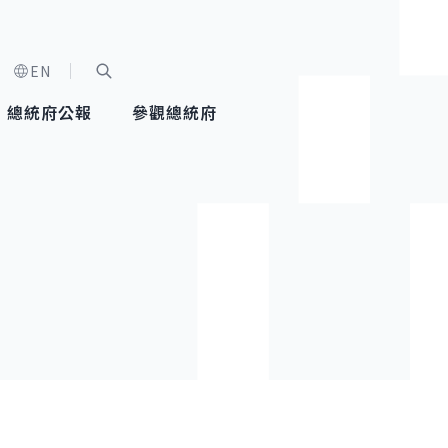
EN
字級選單
展開關鍵字搜尋
總統府公報
參觀總統府
健康台灣推動委員會
總統令
蕭美琴副總統
建築風華
全社會
每日活
行憲後
總統府
外交
網路相簿
國防