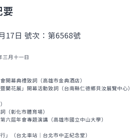
紀要
月17日 號次：第6568號
年三月十一日
年會開幕典禮致詞（高雄市金典酒店）
議暨蘭花展」開幕活動致詞（台南縣仁德鄉貝汝展覽中心）
鎮）
致詞（彰化市體育場）
區第六屆年會專題演講（高雄市國立中山大學）
遊行」（台北車站│台北市中正紀念堂）