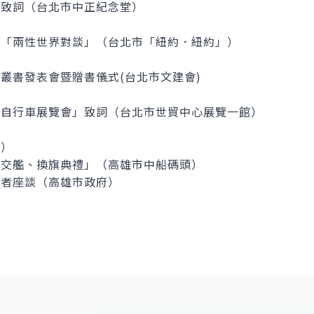
動致詞（台北市中正紀念堂）
會「兩性世界對談」（台北市「紐約．紐約」）
叢書發表會暨贈書儀式(台北市文建會)
際自行車展覽會」致詞（台北市世貿中心展覽一館）
屋）
艦交艦、換旗典禮」（高雄市中船碼頭）
業者座談（高雄市政府）