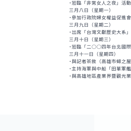
˙蒞臨「非常女人之夜」活
三月八日（星期一）
˙參加行政院婦女權益促進
三月九日（星期二）
˙出席「台灣文獻歷史大系」
三月十日（星期三）
˙蒞臨「二○○四年台北國
三月十一日（星期四）
˙與記者茶敘（高雄市蟳之
˙主持海軍與中船「田單軍
˙與高雄地區產業界暨觀光