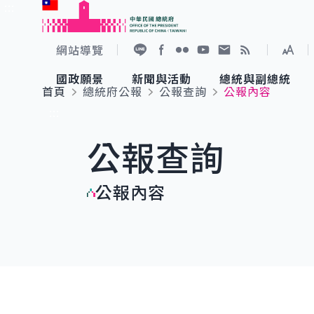
:::
跳到主要內容
中華民國總統府
網站導覽
展開
加入好友
Facebook
Flickr
YouTube
寫信給總統
RSS
國政願景
新聞與活動
總統與副總統
首頁
總統府公報
公報查詢
公報內容
國政願景
新聞與活動
總統與副總統
參觀總統府
:::
公報查詢
國家氣候變遷對策委員會
總統府新聞
賴清德總統
參觀資訊
公報內容
重要談話
影音頻道