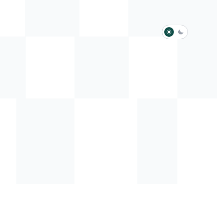
淺色模式
深色模式
防衛韌性委員會
動行程
歷任總統與副總統
展覽