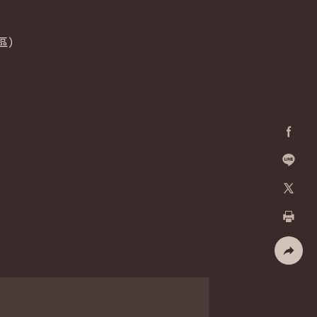
區）
Facebo
加入好
X
列印
社群分