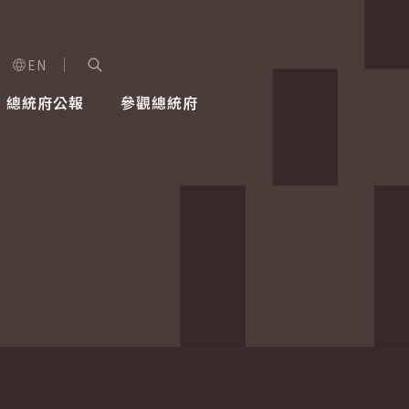
EN
字級選單
展開關鍵字搜尋
總統府公報
參觀總統府
健康台灣推動委員會
總統令
蕭美琴副總統
建築風華
全社會
每日活
行憲後
總統府
外交
網路相簿
國防