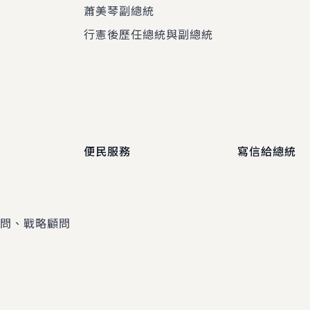
蕭美琴副總統
程
行憲後歷任總統與副總統
便民服務
寫信給總統
顧問、戰略顧問