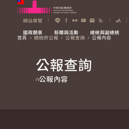
:::
跳到主要內容
中華民國總統府
網站導覽
展開
加入好友
Facebook
Flickr
YouTube
寫信給總統
RSS
國政願景
新聞與活動
總統與副總統
首頁
總統府公報
公報查詢
公報內容
國政願景
新聞與活動
總統與副總統
參觀總統府
:::
公報查詢
國家氣候變遷對策委員會
總統府新聞
賴清德總統
參觀資訊
公報內容
重要談話
影音頻道