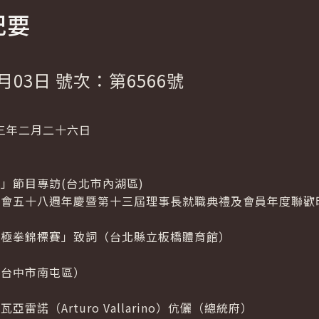
紀要
月03日 號次：第6566號
三年二月二十六日
」節目專訪(台北市內湖區)
公會五十八週年慶暨第十三屆理事長就職典禮及會員年度聯歡晚
太極拳錦標賽」致詞（台北縣立板橋體育館）
（台中市南屯區）
雷諾（Arturo Vallarino）伉儷（總統府）