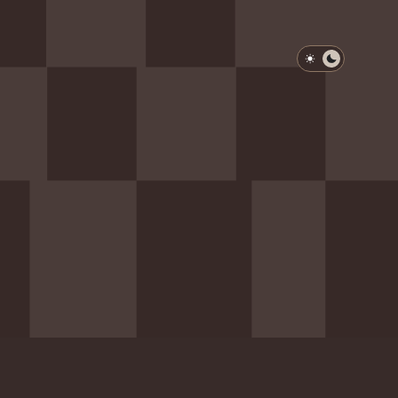
淺色模式
深色模式
防衛韌性委員會
動行程
歷任總統與副總統
展覽