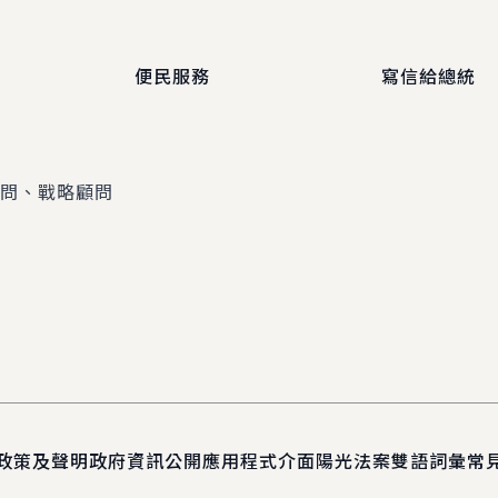
便民服務
寫信給總統
顧問、戰略顧問
政策及聲明
政府資訊公開
應用程式介面
陽光法案
雙語詞彙
常