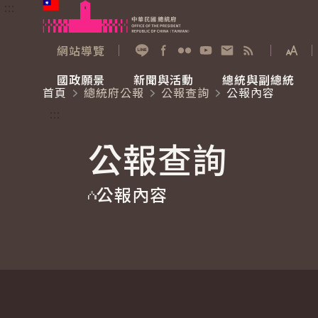
:::
跳到主要內容
中華民國總統府
網站導覽
展開
加入好友
Facebook
Flickr
YouTube
寫信給總統
RSS
國政願景
新聞與活動
總統與副總統
首頁
總統府公報
公報查詢
公報內容
國政願景
新聞與活動
總統與副總統
參觀總統府
:::
公報查詢
國家氣候變遷對策委員會
總統府新聞
賴清德總統
參觀資訊
公報內容
重要談話
影音頻道