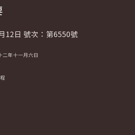
要
月12日 號次：第6550號
十二年十一月六日
啟程