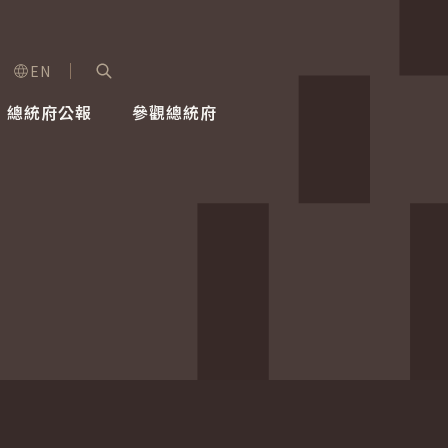
EN
字級選單
展開關鍵字搜尋
總統府公報
參觀總統府
健康台灣推動委員會
總統令
蕭美琴副總統
建築風華
全社會
每日活
行憲後
總統府
外交
網路相簿
國防