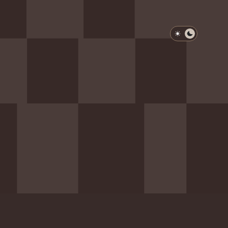
淺色模式
深色模式
防衛韌性委員會
動行程
歷任總統與副總統
展覽