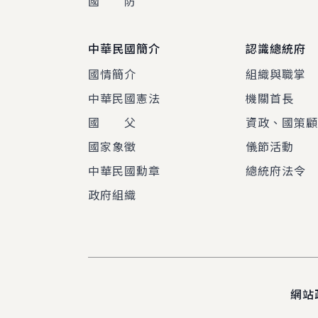
國 防
中華民國簡介
認識總統府
國情簡介
組織與職掌
中華民國憲法
機關首長
國 父
資政、國策
國家象徵
儀節活動
中華民國勳章
總統府法令
政府組織
網站