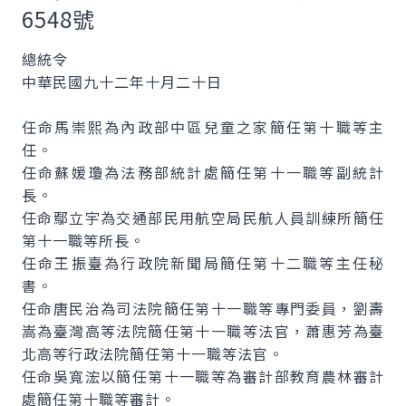
6548號
總統令
中華民國九十二年十月二十日
任命馬崇熙為內政部中區兒童之家簡任第十職等主
任。
任命蘇媛瓊為法務部統計處簡任第十一職等副統計
長。
任命鄢立宇為交通部民用航空局民航人員訓練所簡任
第十一職等所長。
任命王振臺為行政院新聞局簡任第十二職等主任秘
書。
任命唐民治為司法院簡任第十一職等專門委員，劉壽
嵩為臺灣高等法院簡任第十一職等法官，蕭惠芳為臺
北高等行政法院簡任第十一職等法官。
任命吳寬浤以簡任第十一職等為審計部教育農林審計
處簡任第十職等審計。