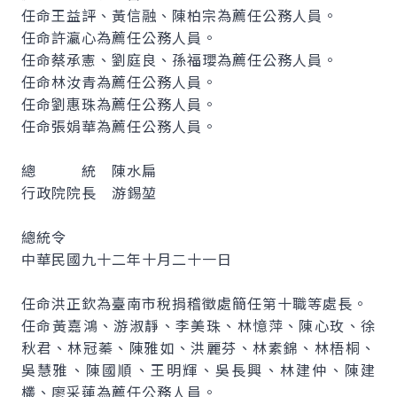
任命王益評、黃信融、陳柏宗為薦任公務人員。
任命許瀛心為薦任公務人員。
任命蔡承憲、劉庭良、孫福瓔為薦任公務人員。
任命林汝青為薦任公務人員。
任命劉惠珠為薦任公務人員。
任命張娟華為薦任公務人員。
總 統 陳水扁
行政院院長 游錫堃
總統令
中華民國九十二年十月二十一日
任命洪正欽為臺南市稅捐稽徵處簡任第十職等處長。
任命黃嘉鴻、游淑靜、李美珠、林憶萍、陳心玫、徐
秋君、林冠蓁、陳雅如、洪麗芬、林素錦、林梧桐、
吳慧雅、陳國順、王明輝、吳長興、林建仲、陳建
欉、廖采蓮為薦任公務人員。