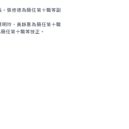
長，張修德為簡任第十職等副
蔡明玲、黃靜惠為簡任第十職
為簡任第十職等技正。