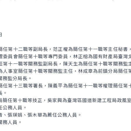
日
簡任第十二職等副局長，范正權為簡任第十一職等主任秘書
理委員會簡任第十職等專門委員，林正榕為國有財產局臺灣
任第十一職等關務監副局長，陳天生為簡任第十職等關務監
為人事室簡任第十職等關務監主任，林成章為前鎮分局簡任
關務監分局長。
簡任第十三職等署長，陳義平為簡任第十一職等權理簡任第
長。
局簡任第十職等技正，吳家興為臺灣區國道新建工程局政風
任公務人員。
青、張瑛娟、張木華為薦任公務人員。
關務人員。