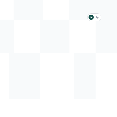
淺色模式
深色模式
防衛韌性委員會
動行程
歷任總統與副總統
展覽