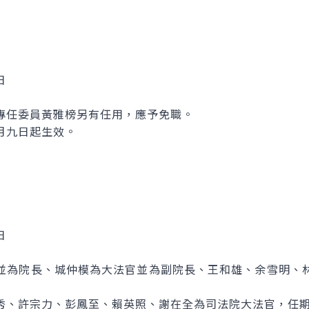
日
專任委員黃雅榜另有任用，應予免職。
月九日起生效。
日
並為院長、城仲模為大法官並為副院長、王和雄、余雪明、
秀、許宗力、彭鳳至、賴英照、謝在全為司法院大法官，任