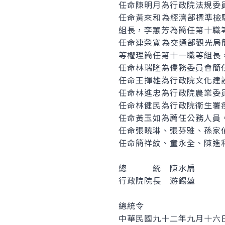
任命陳明月為行政院法規委
任命黃來和為經濟部標準檢
組長，李蕙芳為簡任第十職
任命連榮寬為交通部觀光局
等權理簡任第十一職等組長
任命林瑞隆為僑務委員會簡
任命王揮雄為行政院文化建
任命林進忠為行政院農業委
任命林健民為行政院衛生署
任命黃玉如為薦任公務人員
任命張曉琳、張芬雅、孫家
任命簡祥紋、童永全、陳進
總 統 陳水扁
行政院院長 游錫堃
總統令
中華民國九十二年九月十六