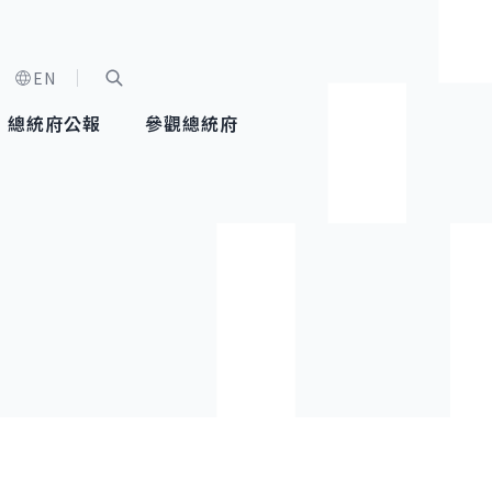
EN
字級選單
展開關鍵字搜尋
總統府公報
參觀總統府
健康台灣推動委員會
總統令
蕭美琴副總統
建築風華
全社會
每日活
行憲後
總統府
外交
網路相簿
國防