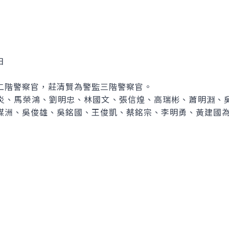
日
二階警察官，莊清賢為警監三階警察官。
炎、馬榮鴻、劉明忠、林國文、張信煌、高瑞彬、蕭明淵、
謀洲、吳俊雄、吳銘國、王俊凱、蔡銘宗、李明勇、黃建國