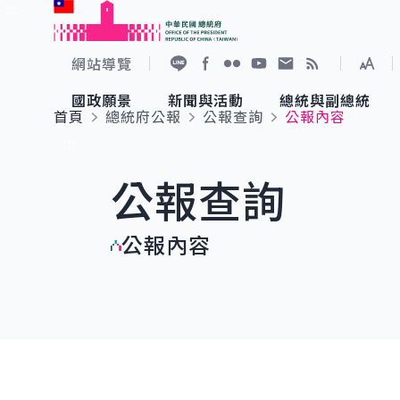
:::
跳到主要內容
中華民國總統府
網站導覽
展開
加入好友
Facebook
Flickr
YouTube
寫信給總統
RSS
國政願景
新聞與活動
總統與副總統
首頁
總統府公報
公報查詢
公報內容
國政願景
新聞與活動
總統與副總統
參觀總統府
:::
公報查詢
國家氣候變遷對策委員會
總統府新聞
賴清德總統
參觀資訊
公報內容
重要談話
影音頻道