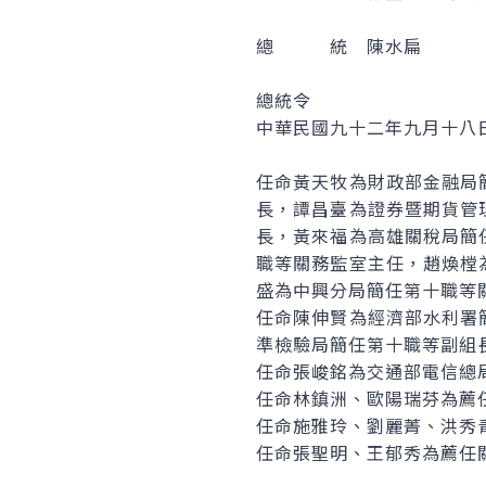
總 統 陳水扁
總統令
中華民國九十二年九月十八
任命黃天牧為財政部金融局
長，譚昌臺為證券暨期貨管
長，黃來福為高雄關稅局簡
職等關務監室主任，趙煥樘
盛為中興分局簡任第十職等
任命陳伸賢為經濟部水利署
準檢驗局簡任第十職等副組
任命張峻銘為交通部電信總
任命林鎮洲、歐陽瑞芬為薦
任命施雅玲、劉麗菁、洪秀
任命張聖明、王郁秀為薦任