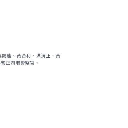
吳誌龍、黃合利、洪清正、黃
為警正四階警察官。