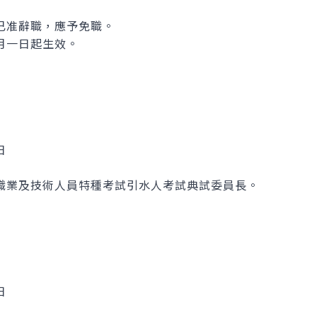
已准辭職，應予免職。
月一日起生效。
日
職業及技術人員特種考試引水人考試典試委員長。
日