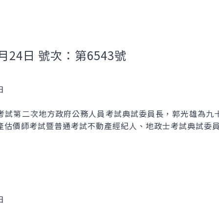
月24日 號次：第6543號
日
考試第二次地方政府公務人員考試典試委員長，郭光雄為九
產估價師考試暨普通考試不動產經紀人、地政士考試典試委
日