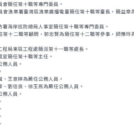
員會簡任第十職等專門委員。
員會漁業署臺灣區漁業廣播電臺簡任第十職等臺長，簡益章
防署海岸巡防總局人事室簡任第十職等專門委員。
任第十二職等顧問，郭忠賢為簡任第十二職等參事，師豫玲
工程局東區工程處簡派第十一職等處長。
風室簡任第十職等主任。
公務人員。
。
誠、王意婷為薦任公務人員。
豪、劉信良、徐玉燕為薦任公務人員。
公務人員。
。
。
。
。