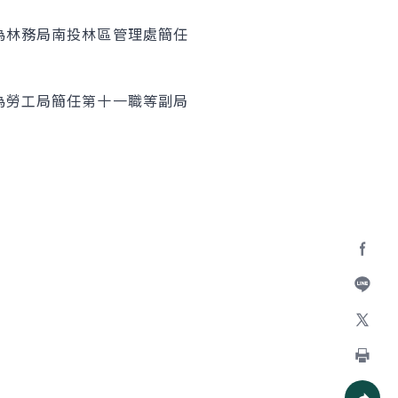
為林務局南投林區管理處簡任
為勞工局簡任第十一職等副局
Facebo
加入好
X
列印