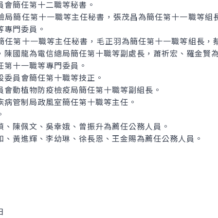
員會簡任第十二職等秘書。
驗局簡任第十一職等主任秘書，張茂昌為簡任第十一職等組
等專門委員。
簡任第十一職等主任秘書，毛正羽為簡任第十一職等組長，
，陳國龍為電信總局簡任第十職等副處長，蕭祈宏、羅金賢
任第十一職等專門委員。
設委員會簡任第十職等技正。
員會動植物防疫檢疫局簡任第十職等副組長。
疾病管制局政風室簡任第十職等主任。
。
偵、陳佩文、吳幸娥、曾振升為薦任公務人員。
和、黃進輝、李幼琳、徐長恩、王金賜為薦任公務人員。
日