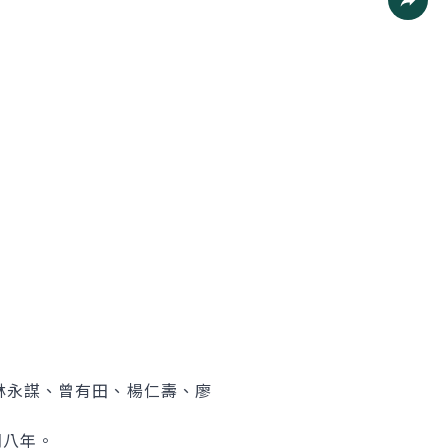
社群分
林永謀、曾有田、楊仁壽、廖
期八年。