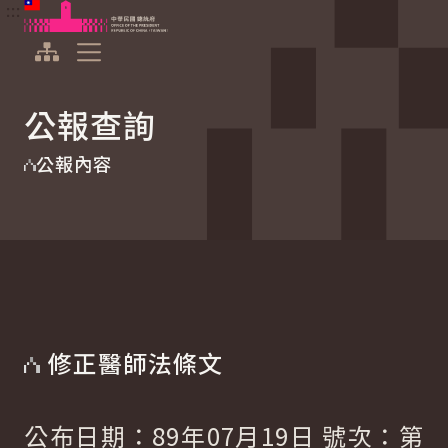
:::
:::
跳到主要內容
中華民國總統府
展開選單
公報查詢
公報內容
修正醫師法條文
公布日期：89年07月19日 號次：第