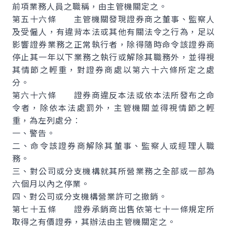
前項業務人員之職稱，由主管機關定之。
第五十六條 主管機關發現證券商之董事、監察人
及受僱人，有違背本法或其他有關法令之行為，足以
影響證券業務之正常執行者，除得隨時命令該證券商
停止其一年以下業務之執行或解除其職務外，並得視
其情節之輕重，對證券商處以第六十六條所定之處
分。
第六十六條 證券商違反本法或依本法所發布之命
令者，除依本法處罰外，主管機關並得視情節之輕
重，為左列處分︰
一、警告。
二、命令該證券商解除其董事、監察人或經理人職
務。
三、對公司或分支機構就其所營業務之全部或一部為
六個月以內之停業。
四、對公司或分支機構營業許可之撤銷。
第七十五條 證券承銷商出售依第七十一條規定所
取得之有價證券，其辦法由主管機關定之。