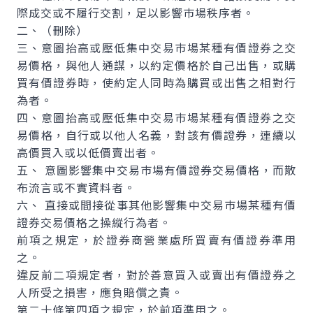
際成交或不履行交割，足以影響巿場秩序者。
二、（刪除）
三、意圖抬高或壓低集中交易巿場某種有價證券之交
易價格，與他人通謀，以約定價格於自己出售，或購
買有價證券時，使約定人同時為購買或出售之相對行
為者。
四、意圖抬高或壓低集中交易巿場某種有價證券之交
易價格，自行或以他人名義，對該有價證券，連續以
高價買入或以低價賣出者。
五、 意圖影響集中交易巿場有價證券交易價格，而散
布流言或不實資料者。
六、 直接或間接從事其他影響集中交易巿場某種有價
證券交易價格之操縱行為者。
前項之規定，於證券商營業處所買賣有價證券準用
之。
違反前二項規定者，對於善意買入或賣出有價證券之
人所受之損害，應負賠償之責。
第二十條第四項之規定，於前項準用之。