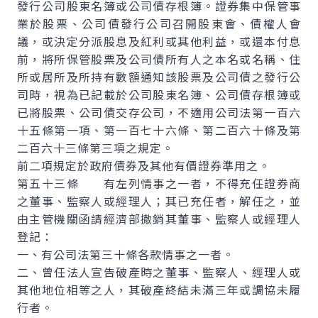
發行公司股東名簿或公司債存根簿。證券集中保管事
業於股票、公司債發行公司召開股東會、債權人會
議，或決定分派股息及紅利或其他利益，或還本付息
前，將所保管股票及公司債所有人之本名或名稱、住
所或居所及所持有數額通知該股票及公司債之發行公
司時，視為已記載於公司股東名簿、公司債存根簿或
已將股票、公司債交存公司，不適用公司法第一百六
十五條第一項、第一百七十六條、第二百六十條及第
二百六十三條第三項之規定。
前二項規定於政府債券及其他有價證券準用之。
第五十三條 有左列情事之一者，不得充任證券商
之董事、監察人或經理人；其已充任者，解任之，並
由主管機關函請經濟部撤銷其董事、監察人或經理人
登記：
一、有公司法第三十條各款情事之一者。
二、曾任法人宣告破產時之董事、監察人、經理人或
其他地位相等之人，其破產終結未滿三年或調協未履
行者。