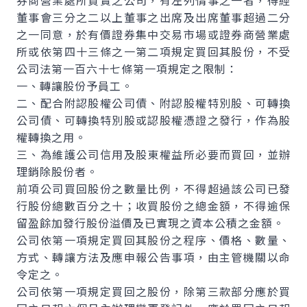
券商營業處所買賣之公司，有左列情事之一者，得經
董事會三分之二以上董事之出席及出席董事超過二分
之一同意，於有價證券集中交易市場或證券商營業處
所或依第四十三條之一第二項規定買回其股份，不受
公司法第一百六十七條第一項規定之限制：
一、轉讓股份予員工。
二、配合附認股權公司債、附認股權特別股、可轉換
公司債、可轉換特別股或認股權憑證之發行，作為股
權轉換之用。
三、為維護公司信用及股東權益所必要而買回，並辦
理銷除股份者。
前項公司買回股份之數量比例，不得超過該公司已發
行股份總數百分之十；收買股份之總金額，不得逾保
留盈餘加發行股份溢價及已實現之資本公積之金額。
公司依第一項規定買回其股份之程序、價格、數量、
方式、轉讓方法及應申報公告事項，由主管機關以命
令定之。
公司依第一項規定買回之股份，除第三款部分應於買