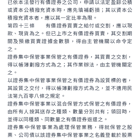
已依本法發行有價證券之公司，申請以法定盈餘公積
或資本公積撥充資本時，應先填補虧損；其以資本公
積撥充資本者，應以其一定比率為限。
第四十三條 有價證券買賣之給付或交割，應以現
款、現貨為之。但已上市之有價證券買賣，其交割期
間及預繳買賣證據金數額，得由主管機關以命令定
之。
證券集中保管事業保管之有價證券，其買賣之交割，
得以帳簿劃撥方式為之；其作業辦法，由主管機關定
之。
以證券集中保管事業保管之有價證券為設質標的者，
其設質之交付，得以帳簿劃撥方式為之，並不適用民
法第九百零八條之規定。
證券集中保管事業以混合保管方式保管之有價證券，
由所有人按其送存之種類、數量分別共有；領回時，
並得以同種類、同數量之有價證券返還之。
證券集中保管事業為處理保管業務，得就保管之股
票、公司債以該證券集中保管事業之名義登載於股票