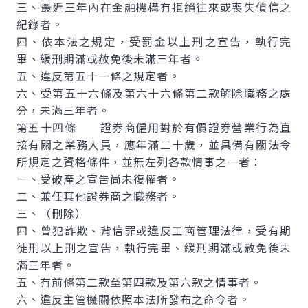
三、最近三年內在金融機構有拒絕往來或喪失債信之
紀錄者。
四、依本法之規定，受罰金以上刑之宣告，執行完
畢、緩刑期滿或赦免後未滿三年者。
五、違反第五十一條之規定者。
六、受第五十六條及第六十六條第二款解除職務之處
分，未滿三年者。
第五十四條 證券商僱用對於有價證券營業行為直
接有關之業務人員，應年滿二十歲，並具備有關法令
所規定之資格條件，並無左列各款情事之一者：
一、受破產之宣告尚未復權者。
二、兼任其他證券商之職務者。
三、（刪除）
四、曾犯詐欺、背信罪或違反工商管理法律，受有期
徒刑以上刑之宣告，執行完畢、緩刑期滿或赦免後未
滿三年者。
五、有前條第二款至第四款及第六款之情事者。
六、違反主管機關依照本法所發布之命令者。