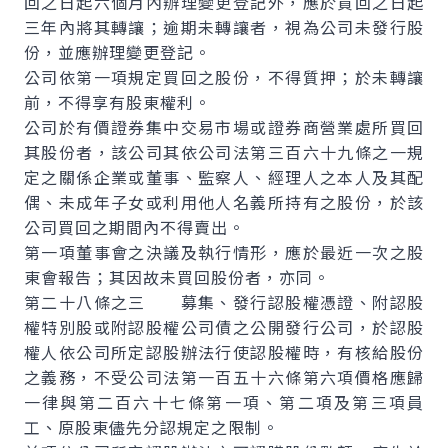
回之日起六個月內辦理變更登記外，應於買回之日起
三年內將其轉讓；逾期未轉讓者，視為公司未發行股
份，並應辦理變更登記。
公司依第一項規定買回之股份，不得質押；於未轉讓
前，不得享有股東權利。
公司於有價證券集中交易市場或證券商營業處所買回
其股份者，該公司其依公司法第三百六十九條之一規
定之關係企業或董事、監察人、經理人之本人及其配
偶、未成年子女或利用他人名義所持有之股份，於該
公司買回之期間內不得賣出。
第一項董事會之決議及執行情形，應於最近一次之股
東會報告；其因故未買回股份者，亦同。
第二十八條之三 募集、發行認股權憑證、附認股
權特別股或附認股權公司債之公開發行公司，於認股
權人依公司所定認股辦法行使認股權時，有核給股份
之義務，不受公司法第一百五十六條第六項價格應歸
一律與第二百六十七條第一項、第二項及第三項員
工、原股東儘先分認規定之限制。