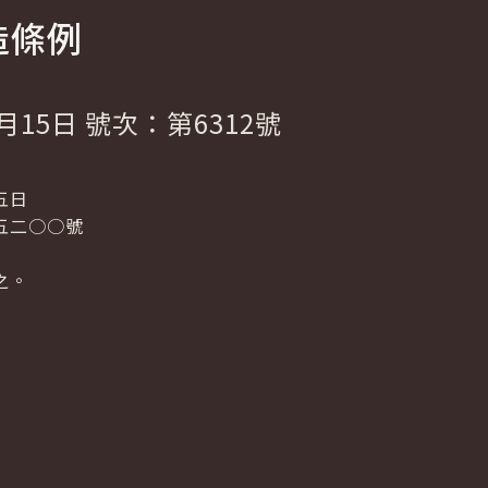
造條例
月15日 號次：第6312號
五日
五二○○號
之。