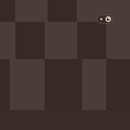
淺色模式
深色模式
防衛韌性委員會
動行程
歷任總統與副總統
展覽