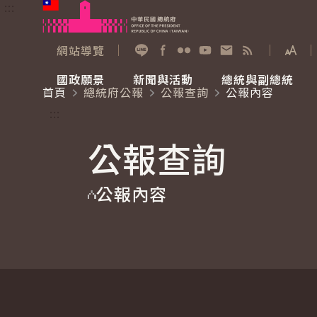
:::
跳到主要內容
中華民國總統府
網站導覽
展開
加入好友
Facebook
Flickr
YouTube
寫信給總統
RSS
國政願景
新聞與活動
總統與副總統
首頁
總統府公報
公報查詢
公報內容
國政願景
新聞與活動
總統與副總統
參觀總統府
:::
公報查詢
國家氣候變遷對策委員會
總統府新聞
賴清德總統
參觀資訊
公報內容
重要談話
影音頻道