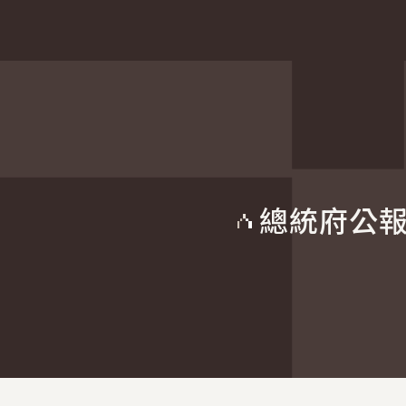
總統府公
:::