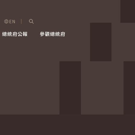
EN
字級選單
展開關鍵字搜尋
總統府公報
參觀總統府
健康台灣推動委員會
總統令
蕭美琴副總統
建築風華
全社會
每日活
行憲後
總統府
外交
網路相簿
國防