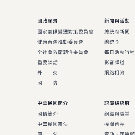
國政願景
新聞與活動
國家氣候變遷對策委員會
總統府新聞
健康台灣推動委員會
總統令
全社會防衛韌性委員會
每日活動行
重要談話
影音頻道
外 交
網路相簿
國 防
中華民國簡介
認識總統府
國情簡介
組織與職掌
中華民國憲法
機關首長
國 父
資政、國策