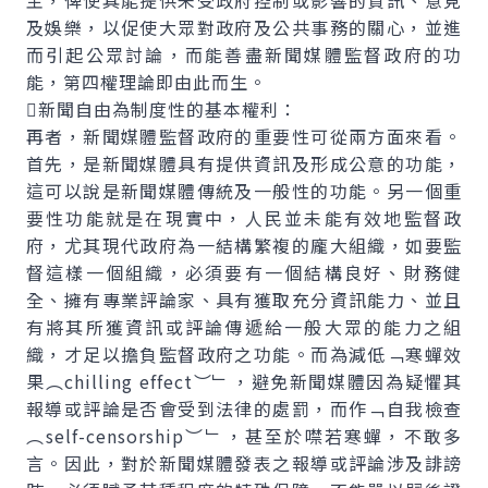
主，俾使其能提供未受政府控制或影響的資訊、意見
及娛樂，以促使大眾對政府及公共事務的關心，並進
而引起公眾討論，而能善盡新聞媒體監督政府的功
能，第四權理論即由此而生。
新聞自由為制度性的基本權利：
再者，新聞媒體監督政府的重要性可從兩方面來看。
首先，是新聞媒體具有提供資訊及形成公意的功能，
這可以說是新聞媒體傳統及一般性的功能。另一個重
要性功能就是在現實中，人民並未能有效地監督政
府，尤其現代政府為一結構繁複的龐大組織，如要監
督這樣一個組織，必須要有一個結構良好、財務健
全、擁有專業評論家、具有獲取充分資訊能力、並且
有將其所獲資訊或評論傳遞給一般大眾的能力之組
織，才足以擔負監督政府之功能。而為減低﹁寒蟬效
果︵chilling effect︶﹂，避免新聞媒體因為疑懼其
報導或評論是否會受到法律的處罰，而作﹁自我檢查
︵self-censorship︶﹂，甚至於噤若寒蟬，不敢多
言。因此，對於新聞媒體發表之報導或評論涉及誹謗