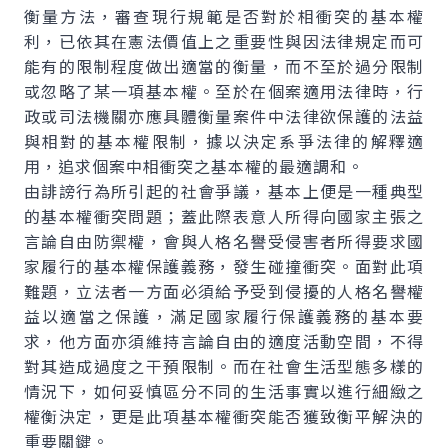
衡量方法，審查現行規範是否對於相衝突的基本權
利，已依其在憲法價值上之重要性與因法律規定而可
能有的限制程度做出適當的衡量，而不至於過分限制
或忽略了某一項基本權。至於在個案適用法律時，行
政或司法機關亦應具體衡量案件中法律欲保護的法益
與相對的基本權限制，據以決定系爭法律的解釋適
用，追求個案中相衝突之基本權的最適調和。
由誹謗行為所引起的社會爭議，基本上便是一種典型
的基本權衝突問題；蓋此際表意人所得向國家主張之
言論自由防禦權，會與人格名譽受侵害者所得要求國
家履行的基本權保護義務，發生碰撞衝突。面對此項
難題，立法者一方面必須給予受到侵擾的人格名譽權
益以適當之保護，滿足國家履行保護義務的基本要
求，他方面亦須維持言論自由的適度活動空間，不得
對其造成過度之干預限制。而在社會生活型態多樣的
情況下，如何妥慎區分不同的生活事實以進行細緻之
權衡決定，更是此項基本權衝突能否獲致衡平解決的
重要關鍵。