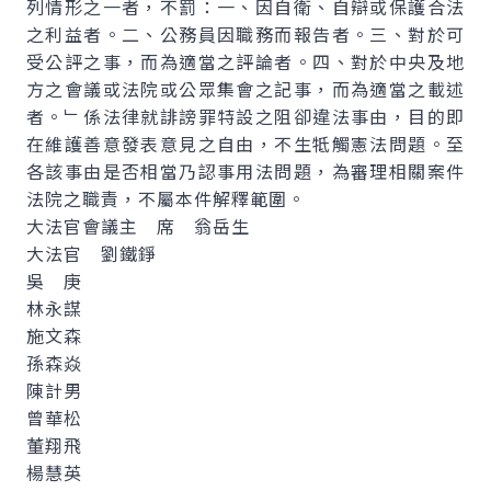
列情形之一者，不罰：一、因自衛、自辯或保護合法
之利益者。二、公務員因職務而報告者。三、對於可
受公評之事，而為適當之評論者。四、對於中央及地
方之會議或法院或公眾集會之記事，而為適當之載述
者。﹂係法律就誹謗罪特設之阻卻違法事由，目的即
在維護善意發表意見之自由，不生牴觸憲法問題。至
各該事由是否相當乃認事用法問題，為審理相關案件
法院之職責，不屬本件解釋範圍。
大法官會議主 席 翁岳生
大法官 劉鐵錚
吳 庚
林永謀
施文森
孫森焱
陳計男
曾華松
董翔飛
楊慧英