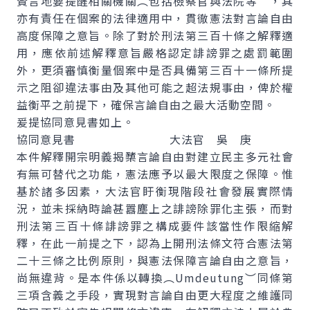
贅言地要提醒相關機關︵包括檢察官與法院等︶，其
亦有責任在個案的法律適用中，貫徹憲法對言論自由
高度保障之意旨。除了對於刑法第三百十條之解釋適
用，應依前述解釋意旨嚴格認定誹謗罪之處罰範圍
外，更須審慎衡量個案中是否具備第三百十一條所提
示之阻卻違法事由及其他可能之超法規事由，俾於權
益衡平之前提下，確保言論自由之最大活動空間。
爰提協同意見書如上。
協同意見書 大法官 吳 庚
本件解釋開宗明義揭櫫言論自由對建立民主多元社會
有無可替代之功能，憲法應予以最大限度之保障。惟
基於諸多因素，大法官盱衡現階段社會發展實際情
況，並未採納時論甚囂塵上之誹謗除罪化主張，而對
刑法第三百十條誹謗罪之構成要件該當性作限縮解
釋，在此一前提之下，認為上開刑法條文符合憲法第
二十三條之比例原則，與憲法保障言論自由之意旨，
尚無違背。是本件係以轉換︵Umdeutung︶同條第
三項含義之手段，實現對言論自由更大程度之維護同