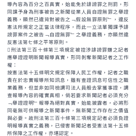
導內容為百分之百真實，始能免於誹謗罪之刑罰，形
同課予身為刑事被告之新聞從業人員自證無罪之舉證
義務，顯然已違背對被告之﹁假設無罪原則﹂，違反
憲法所規定之正當法律程序，而此一立法單獨課予誹
謗罪案件之被告﹁自證無罪﹂之舉證義務，亦顯然違
反憲法第七條之平等原則。
刑法第三百十條第三項規定被控涉誹謗罪嫌之記者
應舉證證明新聞報導真實，形同剝奪新聞記者之工作
權：
按憲法第十五條明文規定保障人民工作權，記者之職
責在於忠實報導所知訊息，雖有查證訊息可信性之職
業義務，但並非如同檢調司法人員般去掌獲事證，調
查報導內容的確實真相，倘若要求新聞記者必須充分
﹁舉證證明﹂報導為絕對真實，始能披露者，必將形
同毫無可供報導之新聞事件，無新聞工作存在之價值
與必要。故刑法第三百十條第三項規定記者必須負證
明報導真實之義務，已侵害新聞記者受憲法第十五條
所保障之工作權，亦堪認定。