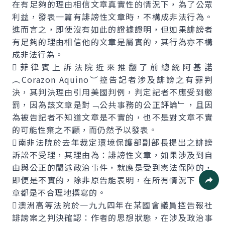
在有足夠的理由相信文章真實性的情況下，為了公眾
利益，發表一篇有誹謗性文章時，不構成非法行為。
進而言之，即使沒有如此的證據證明，但如果誹謗者
有足夠的理由相信他的文章是屬實的，其行為亦不構
成非法行為。
菲律賓上訴法院近來推翻了前總統阿基諾
︵Corazon Aquino︶控告記者涉及誹謗之有罪判
決，其判決理由引用美國判例，判定記者不應受到懲
罰，因為該文章是對﹁公共事務的公正評論﹂，且因
為被告記者不知道文章是不實的，也不是對文章不實
的可能性棄之不顧，而仍然予以發表。
南非法院於去年裁定環境保護部副部長提出之誹謗
訴訟不受理，其理由為：誹謗性文章，如果涉及到自
由與公正的闡述政治事件，就應是受到憲法保障的，
即便是不實的，除非原告能表明，在所有情況下，文
章都是不合理地撰寫的。
社群分
澳洲高等法院於一九九四年在某國會議員控告報社
誹謗案之判決確認：作者的思想狀態，在涉及政治事