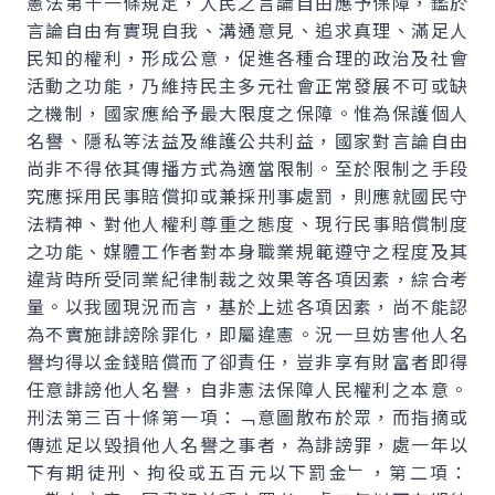
憲法第十一條規定，人民之言論自由應予保障，鑑於
言論自由有實現自我、溝通意見、追求真理、滿足人
民知的權利，形成公意，促進各種合理的政治及社會
活動之功能，乃維持民主多元社會正常發展不可或缺
之機制，國家應給予最大限度之保障。惟為保護個人
名譽、隱私等法益及維護公共利益，國家對言論自由
尚非不得依其傳播方式為適當限制。至於限制之手段
究應採用民事賠償抑或兼採刑事處罰，則應就國民守
法精神、對他人權利尊重之態度、現行民事賠償制度
之功能、媒體工作者對本身職業規範遵守之程度及其
違背時所受同業紀律制裁之效果等各項因素，綜合考
量。以我國現況而言，基於上述各項因素，尚不能認
為不實施誹謗除罪化，即屬違憲。況一旦妨害他人名
譽均得以金錢賠償而了卻責任，豈非享有財富者即得
任意誹謗他人名譽，自非憲法保障人民權利之本意。
刑法第三百十條第一項：﹁意圖散布於眾，而指摘或
傳述足以毀損他人名譽之事者，為誹謗罪，處一年以
下有期徒刑、拘役或五百元以下罰金﹂，第二項：