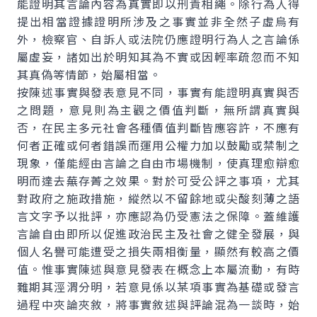
能證明其言論內容為真實即以刑責相繩。除行為人得
提出相當證據證明所涉及之事實並非全然子虛烏有
外，檢察官、自訴人或法院仍應證明行為人之言論係
屬虛妄，諸如出於明知其為不實或因輕率疏忽而不知
其真偽等情節，始屬相當。
按陳述事實與發表意見不同，事實有能證明真實與否
之問題，意見則為主觀之價值判斷，無所謂真實與
否，在民主多元社會各種價值判斷皆應容許，不應有
何者正確或何者錯誤而運用公權力加以鼓勵或禁制之
現象，僅能經由言論之自由市場機制，使真理愈辯愈
明而達去蕪存菁之效果。對於可受公評之事項，尤其
對政府之施政措施，縱然以不留餘地或尖酸刻薄之語
言文字予以批評，亦應認為仍受憲法之保障。蓋維護
言論自由即所以促進政治民主及社會之健全發展，與
個人名譽可能遭受之損失兩相衡量，顯然有較高之價
值。惟事實陳述與意見發表在概念上本屬流動，有時
難期其涇渭分明，若意見係以某項事實為基礎或發言
過程中夾論夾敘，將事實敘述與評論混為一談時，始