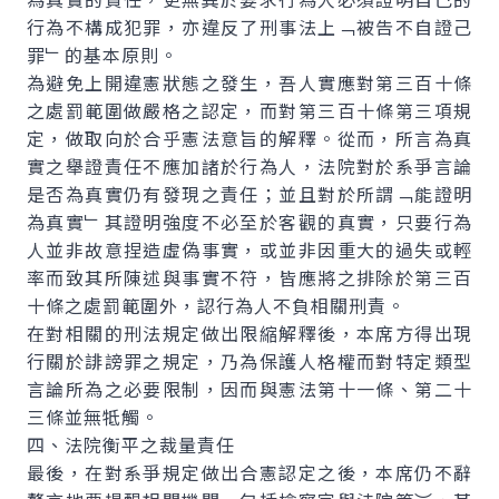
行為不構成犯罪，亦違反了刑事法上﹁被告不自證己
罪﹂的基本原則。
為避免上開違憲狀態之發生，吾人實應對第三百十條
之處罰範圍做嚴格之認定，而對第三百十條第三項規
定，做取向於合乎憲法意旨的解釋。從而，所言為真
實之舉證責任不應加諸於行為人，法院對於系爭言論
是否為真實仍有發現之責任；並且對於所謂﹁能證明
為真實﹂其證明強度不必至於客觀的真實，只要行為
人並非故意捏造虛偽事實，或並非因重大的過失或輕
率而致其所陳述與事實不符，皆應將之排除於第三百
十條之處罰範圍外，認行為人不負相關刑責。
在對相關的刑法規定做出限縮解釋後，本席方得出現
行關於誹謗罪之規定，乃為保護人格權而對特定類型
言論所為之必要限制，因而與憲法第十一條、第二十
三條並無牴觸。
四、法院衡平之裁量責任
最後，在對系爭規定做出合憲認定之後，本席仍不辭