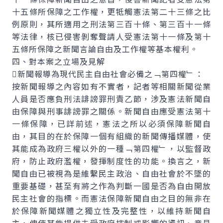
十五條所保障之工作權，更牴觸憲法第二十三條之比
例原則，其所適用之刑法第三百十條、第三百十一條
等法律，核已侵害剝奪聲請人受憲法第十一條及第十
五條所保障之新聞言論自由及工作權等基本權利。
四、對本案之立場及見解
新聞報導為現代民主自由社會必備之﹁第四權﹂：
按新聞報導之內容如有不實者，記者等相關新聞從業
人員是否應負刑法誹謗罪刑責乙節，涉及憲法新聞自
由保障與刑事誹謗罪之關係。新聞自由應受憲法第十
一條保障，已詳前述，憲法之所以必須保障新聞自
由，其目的在於保障一個有組織的新聞傳播媒體，使
其能成為政府三權以外的一種﹁第四權﹂，以監督政
府，防止政府濫權，發揮制度性的功能。換言之，新
聞自由已被視為是維繫民主政治、自由社會於不墜的
重要基礎，甚至有將之作為判斷一國是否為自由開放
民主社會的指標。而憲法保障新聞自由之目的無非在
於保障新聞媒體之獨立性及完整性，以維持新聞自