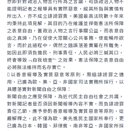
亦即針對政治人物言行所為之言論，苟該政治人物不
能證明記者之報導具有實際惡意，縱其所指與實情有
所出入，亦不成立誹謗罪責。美國最高法院數十年來
均秉持此項見解，其目的乃在維護並捍衛憲法所保障
之表意自由，蓋政治人物之言行事關公益，而表意自
由之真諦，乃在促使大眾關心公共事務，使能暢所欲
言，而於此過程中，偶然之錯誤落差實屬在所難免，
如因此即須負擔民、刑事責任，人民必將三緘其口，
終會導致﹁自我檢查﹂之效果，憲法保障之表意自由
必將無法維持而名存實亡。
以善意報導及實質惡意等原則，限縮誹謗罪之適
用，已廣為歐、美、亞、非國家司法實務所採行，以
具體落實對新聞自由之保障：
新聞自由之應受保障，為近代民主自由社會之共識，
對新聞記者是否須因新聞報導內容不實，而負誹謗罪
責任乙節，應予參酌善意報導及實質惡意等原則，從
嚴解釋之，此不僅為歐、美先進民主國家所奉行，更
已廣為日本、韓國、菲律賓、南非等亞、非國家所採