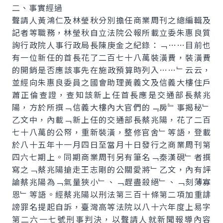
二、事實經過
聲請人黃鴻仁及林瑩秋分別擔任商業周刊之總編輯及
記者等職務，林瑩秋自立法院公報所載立委朱惠良質
詢行政院人事行政局長陳庚金之紀錄：﹁……目前也
有一位新任的首長花了二百七十八萬裝潢費，裝潢費
的開銷是否應該事先在施政預算時列入……﹂云云，
並經向朱惠良委員之國會助理黃義文及信義大樓住戶
蕭正倫查證，查知該新上任首長應是交通部長蔡兆
陽，方於所撰﹁信義大樓內大官們的﹃房﹄事揭秘﹂
乙文中，內載﹁新上任的交通部長蔡兆陽，花了二百
七十八萬的公帑，重新裝潢，整修官舍﹂等語，登載
於八十五年十一月四日至當月十日發行之商業周刊第
四六七期上。同期商業周刊另有筆名﹁秦漢硯﹂者撰
寫之﹁蔡兆陽搶走王志剛的公關愛將﹂乙文，內有評
論蔡兆陽為﹁氣量狹小﹂、﹁趕盡殺絕﹂、﹁刻薄寡
恩﹂等語。經蔡兆陽以刑法第三百十條第二項加重誹
謗罪名提起自訴，臺灣高等法院以八十六年度上易字
第二六一七號刑事判決，以聲請人就新聞報導內容