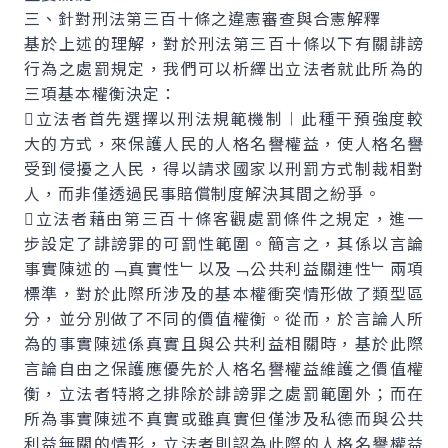
三、針對刑法第三百十條之違憲審查與合憲解釋
基於上述的理解，對於刑法第三百十條以下有關誹謗
行為之處罰規定，我們可以析繹出立法者就此所為的
三項基本權衡決定：
立法者首先選擇以刑法規範機制︱此種干預強度較
大的方式，來保護人民的人格名譽權益，使人格名譽
受到侵擾之人民，得以請求國家以刑罰方式制裁相對
人，而非僅透過民事賠償制度解決其間之紛爭。
立法者藉由第三百十條客觀處罰條件之規定，進一
步設定了誹謗罪的可罰性範圍。簡言之，其係以言論
事實陳述的﹁真實性﹂以及﹁公共利益關連性﹂兩項
標準，對於此際所涉及的基本權衝突情形做了類型區
分，並分別做了不同的價值權衡。從而，於言論人所
為的事實陳述係真實且與公共利益相關時，基於此際
言論自由之保護應優先於人格名譽權益維護之價值權
衡，立法者特將之排除於誹謗罪之處罰範圍外；而在
所為事實陳述不真實或雖真實但僅涉及私德而與公共
利益無關的情形，立法者則認為此際的人格名譽權益