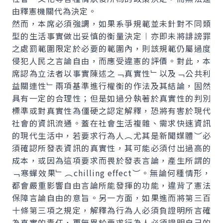
由釋憲機關代為決定。
然而，本席必須強調，如果系爭規範並未針對不同類
型的生活事實做出妥慎的衡量決定︱亦即未將誹謗罪
之處罰範圍限定於必要的範圍內，則該規範仍屬過度
侵犯人民之言論自由，而應受違憲的評價。對此，本
席認為立法者以事實陳述之﹁真實性﹂以及﹁公共利
益關連性﹂兩項基準進行權衡的作法及其結論，固然
具有一定的合理性；但是如過分執著於真實性的判別
標準或對真實性為僵硬之認定解釋，恐將有害於現代
社會的資訊流通。蓋在社會生活複雜、需求快速資訊
的現代生活中，若要求行為人︵尤其是新聞媒體︶必
須確認所發表資訊的真實性，其可能必須付出過高的
成本，或因為這項要求而畏於發表言論，產生所謂的
﹁寒蟬效果﹂︵chilling effect︶。無論何種情形，
都會嚴重影響自由言論所能發揮的功能，違背了憲法
保障言論自由的意旨。另一方面，如果進而將第三百
十條第三項之規定，解釋為行為人必須負證明所言確
為真實的責任，更無異於要求行為人必須證明自己的