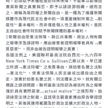
時，必須賦予某種程度的特殊保障，不能單以嗣後證
實其新聞之真實與否，即予以誹謗罪相繩。總而言
之，被稱為第四權之新聞自由，是一種為了維護新聞
媒體作為現代民主社會中的一項重要機制所需之﹁制
度性﹂基本權利，而非僅是個人性之基本權利，是民
主自由社會所特別賦予新聞媒體的基本權利。
新聞自由受憲法保障，與公共事務、政治人物有關
之報導涉及誹謗時，應由被害者證明報導者具有﹁實
質惡意﹂，而非由被告證明報導之真實：
各國法例上，美國聯邦最高法院自西元一九六四年
New York Times Co v. Sullivan乙案以來，早已建
立所謂﹁憲法特權﹂之免責事由，將妨害名譽之法制
﹁憲法化﹂，使憲法保障人民言論或出版自由之規
定，落實於妨害名譽之民、刑法體系之中。就有關公
務員之誹謗問題，聯邦最高法院認為被告所為之報導
僅於具有實際惡意︵actual malice︶之情形時，始
須接受法律之制裁，且該項主觀要素應由原告舉證證
明之。其後其適用範圍及於政治並擴大於政治人物，