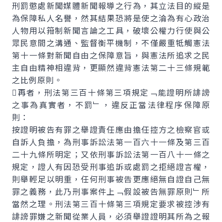
刑罰懲處新聞媒體新聞報導之行為，其立法目的縱是
為保障私人名譽，然其結果恐將是使之淪為有心政治
人物用以箝制新聞言論之工具，破壞公權力行使與公
眾民意間之溝通、監督衡平機制，不僅嚴重牴觸憲法
第十一條對新聞自由之保障意旨，與憲法所追求之民
主自由精神相違背，更顯然違背憲法第二十三條規範
之比例原則。
再者，刑法第三百十條第三項規定﹁能證明所誹謗
之事為真實者，不罰﹂，違反正當法律程序保障原
則：
按證明被告有罪之舉證責任應由擔任控方之檢察官或
自訴人負擔，為刑事訴訟法第一百六十一條及第三百
二十九條所明定；又依刑事訴訟法第一百八十一條之
規定，證人有因恐受刑事追訴或處罰之拒絕證言權，
則舉輕足以明重，任何刑事被告更應絕無自證自己無
罪之義務，此乃刑事案件上﹁假設被告無罪原則﹂所
當然之理。刑法第三百十條第三項規定要求被控涉有
誹謗罪嫌之新聞從業人員，必須舉證證明其所為之報