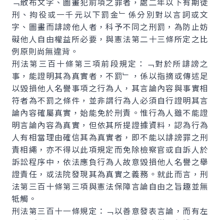
﹁散布文字、圖畫犯前項之罪者，處二年以下有期徒
刑、拘役或一千元以下罰金﹂係分別對以言詞或文
字、圖畫而誹謗他人者，科予不同之刑罰，為防止妨
礙他人自由權益所必要，與憲法第二十三條所定之比
例原則尚無違背。
刑法第三百十條第三項前段規定：﹁對於所誹謗之
事，能證明其為真實者，不罰﹂，係以指摘或傳述足
以毀損他人名譽事項之行為人，其言論內容與事實相
符者為不罰之條件，並非謂行為人必須自行證明其言
論內容確屬真實，始能免於刑責。惟行為人雖不能證
明言論內容為真實，但依其所提證據資料，認為行為
人有相當理由確信其為真實者，即不能以誹謗罪之刑
責相繩，亦不得以此項規定而免除檢察官或自訴人於
訴訟程序中，依法應負行為人故意毀損他人名譽之舉
證責任，或法院發現其為真實之義務。就此而言，刑
法第三百十條第三項與憲法保障言論自由之旨趣並無
牴觸。
刑法第三百十一條規定：﹁以善意發表言論，而有左