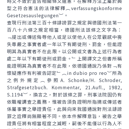
時又不致於宣告相關條文違憲，在解釋方法上屬於典
型之符合憲法的法律解釋︵verfassungskonforme
Gesetzesauslegungen︶。
查現行刑法第三百十條誹謗罪之規定與德國刑法第一
百八十六條之規定相當，德國刑法該條之文字為：
﹁提出或傳述侮辱他人或足以使他人在公眾觀感中喪
失尊嚴之事實者處一年以下有期徒刑、罰金，但能證
明其為真實者不在此限。以公開或文書為上述行為者
處二年以下有期徒刑或罰金。﹂上開譯文之但書所稱
能證明其為真實者不在此限，依德國通說乃係對﹁有
懷疑應作有利被告認定﹂︵in dubio pro reo︶所為
之例外規定︵參照A. Schonke/H. Schroder,
Strafgesetzbuch. Kommentar, 21.Aufl., 1982,
S.1194︶，換言之，對於該條之罪，刑事法院固仍有
依職權調查之義務，惟被告須負證明所指摘或傳述者
係屬事實之舉證責任，此與向來我國通說對刑法誹謗
罪之詮釋尚無顯著不同。依本件解釋意旨，被告之舉
證責任將有相當程度之減輕，嗣後不能僅以行為人不