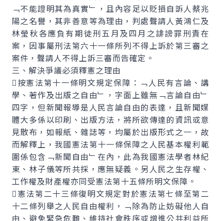
﹁不能證明其為真實﹂，且內容足以貶損自訴人蔡兆
陽之名譽，其非善意等為理由，判處聲請人黃鴻仁及
林瑩秋各應負有期徒刑五月及四月之誹謗罪刑責在
案，因事屬刑法第六十一條所列不得上訴於第三審之
案件，聲請人不得上訴三審而告確定。
三、解決爭議必須釋憲之理由
按憲法第十一條明文規定保障：﹁人民有言論、講
學、著作及出版之自由﹂，字面上雖無﹁言論自由﹂
四字，但新聞報導是人民言論自由的表達，且新聞媒
體大多係以印刷、出版方法，將所欲傳達的資訊或意
見散布，如報紙、雜誌等，均屬於出版形式之一，故
而解釋上，我國憲法第十一條保障之人民基本權利範
圍係包含﹁新聞自由﹂在內，此為我國憲法學者林紀
東、林子儀等所共採，應無疑義。另人民之生存權、
工作權及財產權亦同受憲法第十五條所明文保障。
憲法第二十三條復明文規定對於憲法第七條至第二
十二條列舉之人民自由權利，﹁除為防止妨礙他人自
由、避免緊急危難、維持社會秩序或增進公共利益所