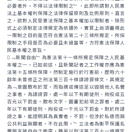
必要者外，不得以法律限制之﹂，此即所謂對人民憲
法上基本權利保障之法律保留原則及比例原則。直言
之，欲對人民受憲法保障之基本權加以限制者，除形
式上必須制定法律規定為依據外，實質上尚須審視此
一限制之目的是否符合憲法第二十三條所規定，所採
限制之手段是否為必要且未過當等，方符憲法保障人
民基本權之意旨。
﹁新聞自由﹂為憲法第十一條所規定保障之人民基
本權之一，已如前述，且新聞記者之工作權亦應為憲
法第十五條所保障。然制定施行於行憲前，歷時六十
餘年未曾修正之刑法第三百十條誹謗罪條文，其規定
為﹁意圖散布於眾，而指摘或傳述足以毀損他人名譽
之事者，為誹謗罪，處一年以下有期徒刑、拘役或五
百元以下罰金。散布文字、圖畫犯前項之罪者，處二
年以下有期徒刑、拘役或一千元以下罰金。對於所誹
謗之事，能證明其為真實者，不罰。但涉於私德而與
公共利益無關者，不在此限。﹂立法者為衡平保護名
譽與言論自由之衝突，雖另以刑法第三百十一條規定