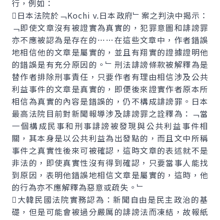
行，例如：
日本法院於﹁Kochi v.日本政府﹂案之判決中揭示：
﹁即使文章沒有被證實為真實的，犯罪意圖和誹謗罪
亦不應被認為是存在的……在這些文章中，作者錯誤
地相信他的文章是屬實的，並且有翔實的證據證明他
的錯誤是有充分原因的。﹂刑法誹謗條款被解釋為是
替作者排除刑事責任，只要作者有理由相信涉及公共
利益事件的文章是真實的，即便後來證實作者原本所
相信為真實的內容是錯誤的，仍不構成誹謗罪。日本
最高法院目前對新聞報導涉及誹謗罪之詮釋為：﹁當
一個構成民事和刑事誹謗被發現與公共利益事件相
關，其本身是以公共利益為出發點的，而且文中所稱
事件之真實性後來可被確認，這時文章的表述就不是
非法的，即使真實性沒有得到確認，只要當事人能找
到原因，表明他錯誤地相信文章是屬實的，這時，他
的行為亦不應解釋為惡意或疏失。﹂
大韓民國法院實務認為：新聞自由是民主政治的基
礎，但是可能會被過分嚴厲的誹謗法而凍結，故報紙