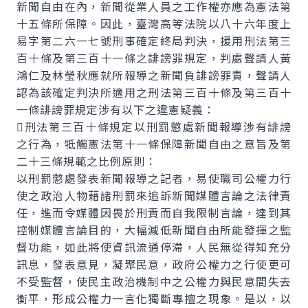
新聞自由在內，新聞從業人員之工作權亦應為憲法第
十五條所保障。因此，臺灣高等法院以八十六年度上
易字第二六一七號刑事確定終局判決，援用刑法第三
百十條及第三百十一條之誹謗罪規定，判處聲請人黃
鴻仁及林瑩秋應就所報導之新聞負誹謗罪責，聲請人
認為該確定判決所適用之刑法第三百十條及第三百十
一條誹謗罪規定涉有以下之違憲疑義：
刑法第三百十條規定以刑罰懲處新聞報導涉有誹謗
之行為，牴觸憲法第十一條保障新聞自由之意旨及第
二十三條規範之比例原則：
以刑罰懲處發表新聞報導之記者，易使職司公權力行
使之政治人物藉諸刑罰來追訴新聞媒體言論之法律責
任，進而令媒體因畏於刑責而自我限制言論，達到其
控制媒體言論目的，大幅減低新聞自由所能發揮之監
督功能，如此將使資訊流通停滯，人民無從得知充分
訊息，發表意見，凝聚民意，政府公權力之行使更可
不受監督，使民主政治機制中之公權力與民意間失去
衡平，形成公權力一言化獨斷專擅之現象。是以，以