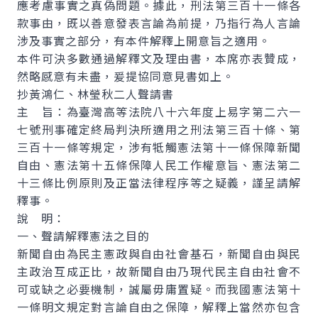
應考慮事實之真偽問題。據此，刑法第三百十一條各
款事由，既以善意發表言論為前提，乃指行為人言論
涉及事實之部分，有本件解釋上開意旨之適用。
本件可決多數通過解釋文及理由書，本席亦表贊成，
然略感意有未盡，爰提協同意見書如上。
抄黃鴻仁、林瑩秋二人聲請書
主 旨：為臺灣高等法院八十六年度上易字第二六一
七號刑事確定終局判決所適用之刑法第三百十條、第
三百十一條等規定，涉有牴觸憲法第十一條保障新聞
自由、憲法第十五條保障人民工作權意旨、憲法第二
十三條比例原則及正當法律程序等之疑義，謹呈請解
釋事。
說 明：
一、聲請解釋憲法之目的
新聞自由為民主憲政與自由社會基石，新聞自由與民
主政治互成正比，故新聞自由乃現代民主自由社會不
可或缺之必要機制，誠屬毋庸置疑。而我國憲法第十
一條明文規定對言論自由之保障，解釋上當然亦包含