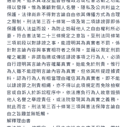
通意見、追求真理及監督各種政治或社會活動之功能
得以發揮。惟為兼顧對個人名譽、隱私及公共利益之
保護，法律尚非不得對言論自由依其傳播方式為合理
之限制。刑法第三百十條第一項及第二項誹謗罪即係
保護個人法益而設，為防止妨礙他人之自由權利所必
要，符合憲法第二十三條規定之意旨。至刑法同條第
三項前段以對誹謗之事，能證明其為真實者不罰，係
針對言論內容與事實相符者之保障，並藉以限定刑罰
權之範圍，非謂指摘或傳述誹謗事項之行為人，必須
自行證明其言論內容確屬真實，始能免於刑責。惟行
為人雖不能證明言論內容為真實，但依其所提證據資
料，認為行為人有相當理由確信其為真實者，即不能
以誹謗罪之刑責相繩，亦不得以此項規定而免除檢察
官或自訴人於訴訟程序中，依法應負行為人故意毀損
他人名譽之舉證責任，或法院發現其為真實之義務。
就此而言，刑法第三百十條第三項與憲法保障言論自
由之旨趣並無牴觸。
解釋理由書