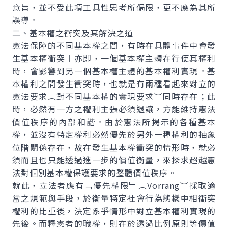
意旨，並不受此項工具性思考所侷限，更不應為其所
誤導。
二、基本權之衝突及其解決之道
憲法保障的不同基本權之間，有時在具體事件中會發
生基本權衝突︱亦即，一個基本權主體在行使其權利
時，會影響到另一個基本權主體的基本權利實現。基
本權利之間發生衝突時，也就是有兩種看起來對立的
憲法要求︵對不同基本權的實現要求︶同時存在；此
時，必然有一方之權利主張必須退讓，方能維持憲法
價值秩序的內部和諧。由於憲法所揭示的各種基本
權，並沒有特定權利必然優先於另外一種權利的抽象
位階關係存在，故在發生基本權衝突的情形時，就必
須而且也只能透過進一步的價值衡量，來探求超越憲
法對個別基本權保護要求的整體價值秩序。
就此，立法者應有﹁優先權限﹂︵Vorrang︶採取適
當之規範與手段，於衡量特定社會行為態樣中相衝突
權利的比重後，決定系爭情形中對立基本權利實現的
先後。而釋憲者的職權，則在於透過比例原則等價值