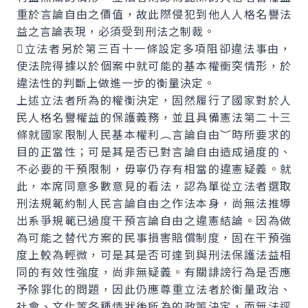
重於言論自由之價值，故此際侵犯到他人人格名譽法
益之言論表現，必須受到刑法之制裁。
立法者另於第三百十一條設定多項阻卻違法事由，
使法院得據以於個案中就可能的基本權衝突情形，於
違法性的判斷上做進一步的衡量決定。
上述立法者所為的權衡決定，固然履行了國家對於人
民人格名譽權益的保護義務，並且具備憲法第二十三
條就國家限制人民基本權利︵言論自由︶時所要求的
目的正當性；可是其是否已對言論自由造成過度的、
不必要的干預限制，毋寧仍存有相當的違憲疑義。就
此，本席同意多數意見的看法，認為單從立法者選取
刑法規範約制人民言論自由之作法本身，尚無法推導
出系爭規範已過度干預言論自由之違憲結論。因為做
為可能之替代方案的民事損害賠償制度，固在干預強
度上較為輕微，可是其是否可達到與刑法保護法益相
同的有效性強度，尚非無疑義。有關誹謗行為是否應
予除罪化的問題，因此仍應尊重立法者於衡量政治、
社會、文化等各種情狀後所為的政策決定，而無法逕