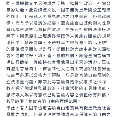
同。惟解釋文中另強調之促進﹁監督﹂政治、社會公
意的功能，此對媒體來說，固不無促進新聞公正報導
的作用，但是就人民意見表現之自由而言，恐引起誤
導，尚有予以澄清的必要。蓋言論自由既攸關人性尊
嚴此項憲法核心價值的實現，在多元社會的法秩序理
解下，國家原則上理應儘量確保人民能在開放的規範
環境中，發表言論，不得對其內容設置所謂﹁正統﹂
的價值標準而加以監督。從而針對言論本身對人類社
會所造成的好、壞、善、惡的評價，應儘量讓言論市
場自行節制，俾維持社會價值層出不窮的活力；至如
有濫用言論自由，侵害到他人之自由或國家社會安全
法益而必須以公權力干預時，乃是對言論自由限制的
立法考量問題，非謂此等言論自始不受憲法之保障。
故若過分強調其監督政治、社會活動的工具性功能，
恐將讓人誤以為憲法已對言論內容之價值做有評價，
甚至縮限了對於言論自由的理解範圍。
準此，吾人固不否定言論自由確實具有促進政治社會
發展之功能，但是應注意並強調憲法保障言論自由之