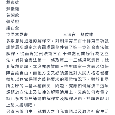
戴東雄
蘇俊雄
黃越欽
賴英照
謝在全
協同意見書 大法官 蘇俊雄
多數意見通過的解釋文，對刑法第三百十條第三項就
誹謗罪所設定之客觀處罰條件做了進一步的合憲法律
解釋，從而肯定刑法第三百十條處罰誹謗行為之立
法，尚符合憲法第十一條及第二十三條規範意旨；就
此解釋結論，本席亦表贊同。惟對國家一方面必須保
障言論自由，而他方面又必須滿足對人民人格名譽權
益加以適當保護之義務要求的兩難情況下，對於此際
所面臨的﹁基本權衝突﹂問題，究應如何解決？這項
課題於立法上及法律的解釋適用上，又應如何考量？
就此多數意見通過的解釋文及解釋理由，於論理說明
上恐未盡明確。
另查言論自由，就個人之自我實現以及政治社會生活