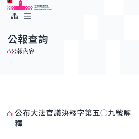
:::
:::
跳到主要內容
中華民國總統府
展開選單
公報查詢
公報內容
公布大法官議決釋字第五○九號解
釋