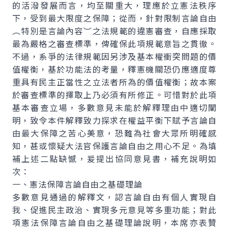
的活潑發展而言，均至關重大，理應於立憲法秩序
下，受到最大限度之保障；從而，針對限制言論自由
︵特別是言論內容︶之法規範的違憲審查，自應採取
最為嚴格之審查標準，俾確保此項規範意旨之貫徹。
不過，系爭的法律規範因另涉及基本權衝突問題的價
值權衡，基於功能法的考量，釋憲機關恐仍應適度尊
重具有民主正當性之立法者所為的價值權衡；故本案
於審查標準的擇取上乃必須有所修正。可惜對於此項
基本審查立場，多數意見未能於解釋理由中適切闡
明，致令本件解釋致力探求在權益平衡下賦予言論自
由最大保障之苦心美意，恐難為社會大眾所明確感
知，甚或懷疑大法官保護言論自由之用心不足。為填
補上述二點缺憾，爰提出協同意見書，補充說明如
次：
一、憲法保障言論自由之基礎理論
多數意見通過的解釋文，認言論自由有個人實現自
我、促進民主政治、實現多元意見等多重功能；對此
項憲法保障言論自由之基礎理論說明，本席亦表贊