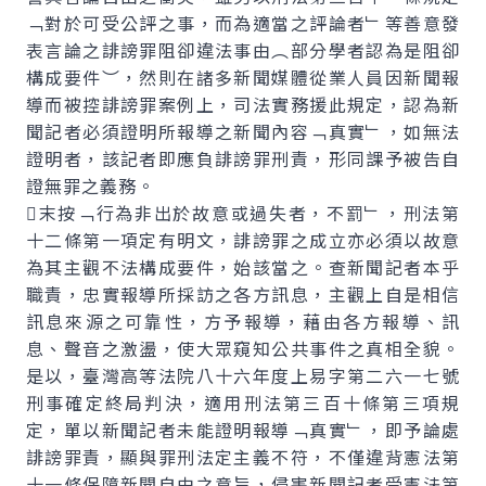
﹁對於可受公評之事，而為適當之評論者﹂等善意發
表言論之誹謗罪阻卻違法事由︵部分學者認為是阻卻
構成要件︶，然則在諸多新聞媒體從業人員因新聞報
導而被控誹謗罪案例上，司法實務援此規定，認為新
聞記者必須證明所報導之新聞內容﹁真實﹂，如無法
證明者，該記者即應負誹謗罪刑責，形同課予被告自
證無罪之義務。
末按﹁行為非出於故意或過失者，不罰﹂，刑法第
十二條第一項定有明文，誹謗罪之成立亦必須以故意
為其主觀不法構成要件，始該當之。查新聞記者本乎
職責，忠實報導所採訪之各方訊息，主觀上自是相信
訊息來源之可靠性，方予報導，藉由各方報導、訊
息、聲音之激盪，使大眾窺知公共事件之真相全貌。
是以，臺灣高等法院八十六年度上易字第二六一七號
刑事確定終局判決，適用刑法第三百十條第三項規
定，單以新聞記者未能證明報導﹁真實﹂，即予論處
誹謗罪責，顯與罪刑法定主義不符，不僅違背憲法第
十一條保障新聞自由之意旨，侵害新聞記者受憲法第