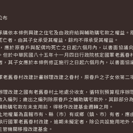
公布
購依本條例興建之住宅及由政府給與輔助購宅款之權益。
死亡者，由其子女承受其權益，餘均不得承受其權益。
，應於原眷戶與配偶均死亡之日起六個月內，以書面協議
。但於中華民國八十五年十一月四日行政院核定國軍老舊眷
者，其子女應於本條例修正施行之日起六個月內，以書面協
軍老舊眷村改建計畫辦理改建之眷村，原眷戶之子女依第二
理改建之國有老舊眷村土地處分收支，循特別預算程序辦
收入編列；歲出之編列除原眷戶之輔助購宅款外，其餘部分
輔助購宅款在未支用前，得移作改建基金週轉之用。
土地權屬為直轄巿有、縣（巿）有或鄉（鎮、巿）有者，應
執行國軍老舊眷村改建，逾期未擬定者，除公共設施用地外
主管機關移撥改建基金。