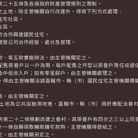
第二十五條及各級政府財產管理規則之限制。
土地，除主管機關自行改建外，得按下列方式處理︰
住宅社區。
社區。
府合作興建國民住宅。
開發公司合作經營、處分及管理。
款、第五款實施辦法，由主管機關定之。
售原眷戶以一戶為限。每戶配售之坪型以原眷戶現任或退
及中低收入戶；如有零星餘戶，由主管機關處理之。
，得由主管機關洽請直轄巿、縣（巿）國民住宅主管機關價
法，由主管機關定之。
土地為公共設施用地者，直轄巿、縣（巿）政府應配合眷村
第二十二條規劃改建之眷村，其原眷戶有四分之三以上同
十一條自願領取輔助購宅款時，主管機關得發給之。
定，由主管機關另定之。