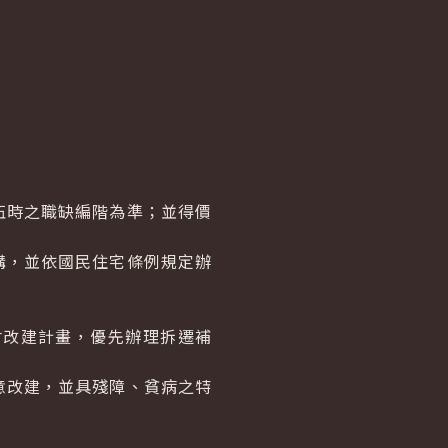
伍時之職缺編階為準；並得價
購，並依國民住宅條例規定辦
改建計畫，優先辦理拆遷補
意改建，並具殘障、貧病之特