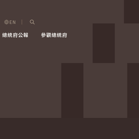
EN
字級選單
展開關鍵字搜尋
總統府公報
參觀總統府
健康台灣推動委員會
總統令
蕭美琴副總統
建築風華
全社會
每日活
行憲後
總統府
外交
網路相簿
國防