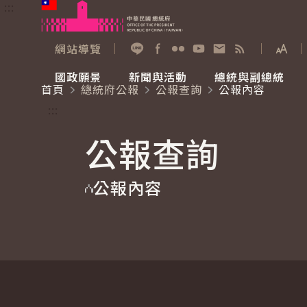
:::
跳到主要內容
中華民國總統府
網站導覽
展開
加入好友
Facebook
Flickr
YouTube
寫信給總統
RSS
國政願景
新聞與活動
總統與副總統
首頁
總統府公報
公報查詢
公報內容
國政願景
新聞與活動
總統與副總統
參觀總統府
:::
公報查詢
國家氣候變遷對策委員會
總統府新聞
賴清德總統
參觀資訊
公報內容
重要談話
影音頻道