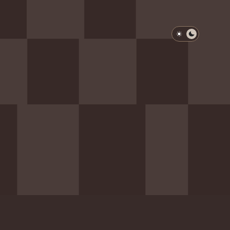
淺色模式
深色模式
防衛韌性委員會
動行程
歷任總統與副總統
展覽