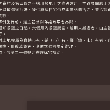
眷村及第四條之不適用營地上之違占建戶，主管機關應比
予以補償後拆遷，提供興建住宅依成本價格價售之，並洽請
貸款。
條例施行前，經主管機關存證有案者為限。
通知搬遷之日起，六個月內搬遷騰空，逾期未搬遷者，由主
行。
土地權屬為直轄巿有、縣（巿）有、鄉（鎮、巿）有者，
標準、租稅減免等，應依本條例規定辦理。
時，依第二十條規定辦理購宅補助。