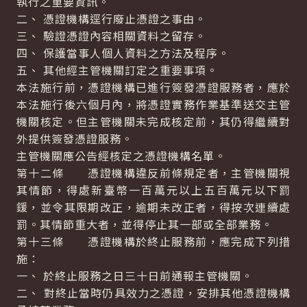
執行之重要資訊。
二、 憑證機構逕行廢止憑證之事由。
三、 驗證憑證內容相關資料之留存。
四、 保護當事人個人資料之方法及程序。
五、 其他經主管機關訂定之重要事項。
本法施行前，憑證機構已進行簽發憑證服務者，應於
本法施行後六個月內，將憑證實務作業基準送交主管
機關核定。但主管機關未完成核定前，其仍得繼續對
外提供簽發憑證服務。
主管機關應公告經核定之憑證機構名單。
第十二條 憑證機構違反前條規定者，主管機關視
其情節，得處新臺幣一百萬元以上五百萬元以下罰
鍰，並令其限期改正，逾期未改正者，得按次連續處
罰。其情節重大者，並得停止其一部或全部業務。
第十三條 憑證機構於終止服務前，應完成下列措
施：
一、 於終止服務之日三十日前通報主管機關。
二、 對終止當時仍具效力之憑證，安排其他憑證機構