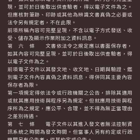
現，並可於日後取出供查驗者，得以電子文件為之。
但應核對筆跡、印跡或其他為辨識文書真偽之必要或
法令另有規定者，不在此限。
前項所稱內容可完整呈現，不含以電子方式發送、收
受、儲存及顯示作業附加之資料訊息。
第 六 條 文書依法令之規定應以書面保存者，
如其內容可完整呈現，並可於日後取出供查驗者，得
以電子文件為之。
前項電子文件以其發文地、收文地、日期與驗證、鑑
別電子文件內容真偽之資料訊息，得併同其主要內容
保存者為限。
第一項規定得依法令或行政機關之公告，排除其適用
或就其應用技術與程序另為規定。但就應用技術與程
序所為之規定，應公平、合理，並不得為無正當理由
之差別待遇。
第 七 條 電子文件以其進入發文者無法控制資
訊系統之時間為發文時間。但當事人另有約定或行政
機關另有公告者，從其約定或公告。