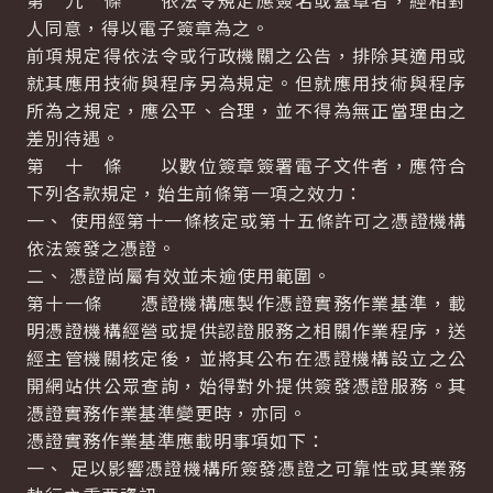
第 九 條 依法令規定應簽名或蓋章者，經相對
人同意，得以電子簽章為之。
前項規定得依法令或行政機關之公告，排除其適用或
就其應用技術與程序另為規定。但就應用技術與程序
所為之規定，應公平、合理，並不得為無正當理由之
差別待遇。
第 十 條 以數位簽章簽署電子文件者，應符合
下列各款規定，始生前條第一項之效力：
一、 使用經第十一條核定或第十五條許可之憑證機構
依法簽發之憑證。
二、 憑證尚屬有效並未逾使用範圍。
第十一條 憑證機構應製作憑證實務作業基準，載
明憑證機構經營或提供認證服務之相關作業程序，送
經主管機關核定後，並將其公布在憑證機構設立之公
開網站供公眾查詢，始得對外提供簽發憑證服務。其
憑證實務作業基準變更時，亦同。
憑證實務作業基準應載明事項如下：
一、 足以影響憑證機構所簽發憑證之可靠性或其業務