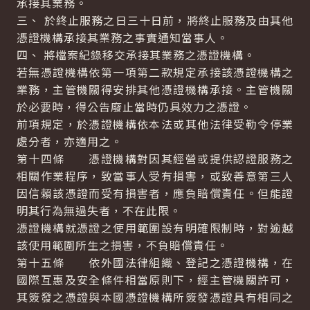
承接其業務。
三、 於終止服務之日三十日前，將終止服務及由其他
憑證機構承接其業務之事實通知當事人。
四、 將檔案紀錄移交承接其業務之憑證機構。
若無憑證機構依第一項第二款規定承接該憑證機構之
業務，主管機關得安排其他憑證機構承接。主管機關
於必要時，得公告廢止當時仍具效力之憑證。
前項規定，於憑證機構依本法或其他法律受勒令停業
處分者，亦適用之。
第十四條 憑證機構對因其經營或提供認證服務之
相關作業程序，致當事人受有損害，或致善意第三人
因信賴該憑證而受有損害者，應負賠償責任。但能證
明其行為無過失者，不在此限。
憑證機構就憑證之使用範圍設有明確限制時，對逾越
該使用範圍所生之損害，不負賠償責任。
第十五條 依外國法律組織、登記之憑證機構，在
國際互惠及安全條件相當原則下，經主管機關許可，
其簽發之憑證與本國憑證機構所簽發憑證具有相同之