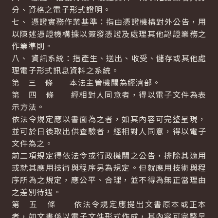
分、資格之電子形式證明。
七、 憑證實務作業基準：指由憑證機構對外公告，用
以陳述憑證機構據以簽發憑證及處理其他認證業務之
作業準則。
八、 資訊系統：指產生、送出、收受、儲存或其他處
理電子形式訊息資料之系統。
第 三 條 本法主管機關為經濟部。
第 四 條 經相對人同意者，得以電子文件為表
示方法。
依法令規定應以書面為之者，如其內容可完整呈現，
並可於日後取出供查驗者，經相對人同意，得以電子
文件為之。
前二項規定得依法令或行政機關之公告，排除其適用
或就其應用技術與程序另為規定。但就應用技術與程
序所為之規定，應公平、合理，並不得為無正當理由
之差別待遇。
第 五 條 依法令規定應提出文書原本或正本
者，如文書係以電子文件形式作成，其內容可完整呈