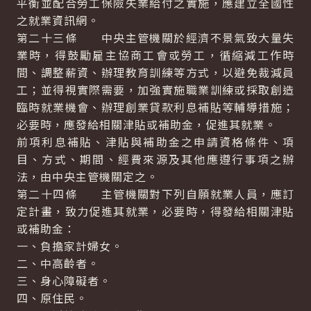
平衡並配合勞工保險失業給付之實施，應建立全國性
之就業資訊網。
第二十三條 中央主管機關於經濟不景氣致大量失
業時，得鼓勵雇主協商工會或勞工，循縮減工作時
間、調整薪資、辦理教育訓練等方式，以避免裁減員
工；並得視實際需要，加強實施職業訓練或採取創造
臨時就業機會、辦理創業貸款利息補貼等輔導措施；
必要時，應發給相關津貼或補助金，促進其就業。
前項利息補貼、津貼與補助金之申請資格條件、項
目、方式、期間、經費來源及其他應遵行事項之辦
法，由中央主管機關定之。
第二十四條 主管機關對下列自願就業人員，應訂
定計畫，致力促進其就業，必要時，得發給相關津貼
或補助金：
一、負擔家計婦女。
二、中高齡者。
三、身心障礙者。
四、原住民。