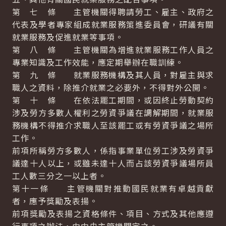
第 七 條 主管機關得聘請勞工、雇主、政府之
代表及學者專家組成就業服務策進委員會，研議有關
就業服務及促進就業等事項。
第 八 條 主管機關為增進就業服務工作人員之
專業知識及工作效能，應定期舉辦在職訓練。
第 九 條 就業服務機構及其人員，對雇主與求
職人之資料，除推介就業之必要外，不得對外公開。
第 十 條 在依法罷工期間，或因終止勞動契約
涉及勞方多數人權利之勞資爭議在調解期間，就業服
務機構不得推介求職人至該罷工或有勞資爭議之場所
工作。
前項所稱勞方多數人，係指事業單位勞工涉及勞資爭
議達十人以上，或雖未達十人而占該勞資爭議場所員
工人數三分之一以上者。
第十一條 主管機關對推動國民就業有卓越貢獻
者，應予獎勵及表揚。
前項獎勵及表揚之資格條件、項目、方式及其他應遵