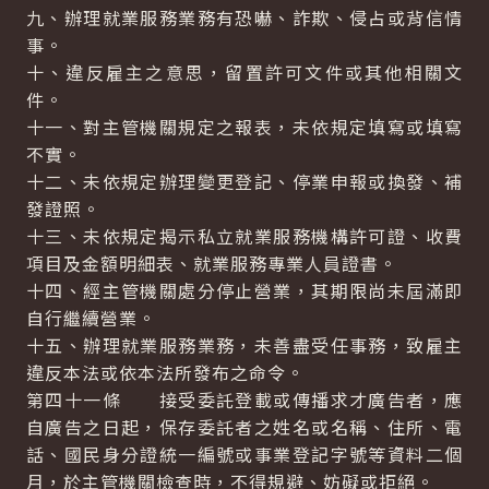
九、辦理就業服務業務有恐嚇、詐欺、侵占或背信情
事。
十、違反雇主之意思，留置許可文件或其他相關文
件。
十一、對主管機關規定之報表，未依規定填寫或填寫
不實。
十二、未依規定辦理變更登記、停業申報或換發、補
發證照。
十三、未依規定揭示私立就業服務機構許可證、收費
項目及金額明細表、就業服務專業人員證書。
十四、經主管機關處分停止營業，其期限尚未屆滿即
自行繼續營業。
十五、辦理就業服務業務，未善盡受任事務，致雇主
違反本法或依本法所發布之命令。
第四十一條 接受委託登載或傳播求才廣告者，應
自廣告之日起，保存委託者之姓名或名稱、住所、電
話、國民身分證統一編號或事業登記字號等資料二個
月，於主管機關檢查時，不得規避、妨礙或拒絕。