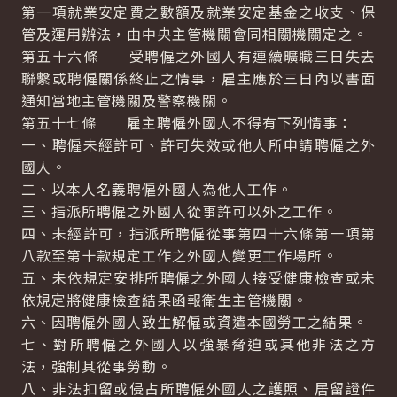
第一項就業安定費之數額及就業安定基金之收支、保
管及運用辦法，由中央主管機關會同相關機關定之。
第五十六條 受聘僱之外國人有連續曠職三日失去
聯繫或聘僱關係終止之情事，雇主應於三日內以書面
通知當地主管機關及警察機關。
第五十七條 雇主聘僱外國人不得有下列情事：
一、聘僱未經許可、許可失效或他人所申請聘僱之外
國人。
二、以本人名義聘僱外國人為他人工作。
三、指派所聘僱之外國人從事許可以外之工作。
四、未經許可，指派所聘僱從事第四十六條第一項第
八款至第十款規定工作之外國人變更工作場所。
五、未依規定安排所聘僱之外國人接受健康檢查或未
依規定將健康檢查結果函報衛生主管機關。
六、因聘僱外國人致生解僱或資遣本國勞工之結果。
七、對所聘僱之外國人以強暴脅迫或其他非法之方
法，強制其從事勞動。
八、非法扣留或侵占所聘僱外國人之護照、居留證件