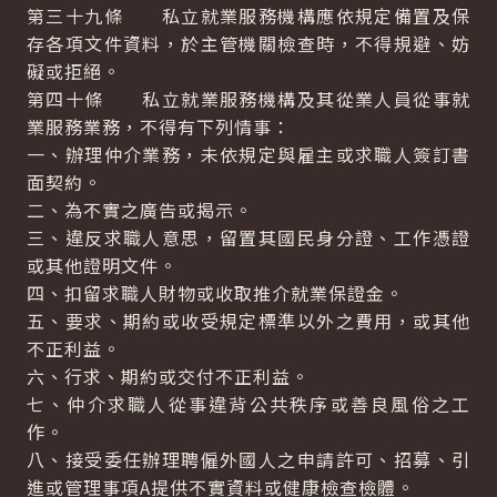
第三十九條 私立就業服務機構應依規定備置及保
存各項文件資料，於主管機關檢查時，不得規避、妨
礙或拒絕。
第四十條 私立就業服務機構及其從業人員從事就
業服務業務，不得有下列情事：
一、辦理仲介業務，未依規定與雇主或求職人簽訂書
面契約。
二、為不實之廣告或揭示。
三、違反求職人意思，留置其國民身分證、工作憑證
或其他證明文件。
四、扣留求職人財物或收取推介就業保證金。
五、要求、期約或收受規定標準以外之費用，或其他
不正利益。
六、行求、期約或交付不正利益。
七、仲介求職人從事違背公共秩序或善良風俗之工
作。
八、接受委任辦理聘僱外國人之申請許可、招募、引
進或管理事項A提供不實資料或健康檢查檢體。