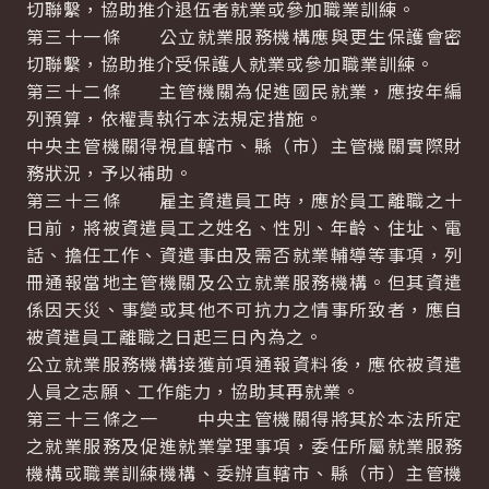
切聯繫，協助推介退伍者就業或參加職業訓練。
第三十一條 公立就業服務機構應與更生保護會密
切聯繫，協助推介受保護人就業或參加職業訓練。
第三十二條 主管機關為促進國民就業，應按年編
列預算，依權責執行本法規定措施。
中央主管機關得視直轄市、縣（市）主管機關實際財
務狀況，予以補助。
第三十三條 雇主資遣員工時，應於員工離職之十
日前，將被資遣員工之姓名、性別、年齡、住址、電
話、擔任工作、資遣事由及需否就業輔導等事項，列
冊通報當地主管機關及公立就業服務機構。但其資遣
係因天災、事變或其他不可抗力之情事所致者，應自
被資遣員工離職之日起三日內為之。
公立就業服務機構接獲前項通報資料後，應依被資遣
人員之志願、工作能力，協助其再就業。
第三十三條之一 中央主管機關得將其於本法所定
之就業服務及促進就業掌理事項，委任所屬就業服務
機構或職業訓練機構、委辦直轄市、縣（市）主管機