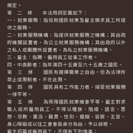
規定。
第 二 條 本法用詞定義如下：
一、就業服務：指協助國民就業及雇主徵求員工所提
供之服務。
二、就業服務機構：指提供就業服務之機構；其由政
府機關設置者，為公立就業服務機構；其由政府以外
之私人或團體所設置者，為私立就業服務機構。
三、雇主：指聘、僱用員工從事工作者。
四、中高齡者：指年滿四十五歲至六十五歲之國民。
第 三 條 國民有選擇職業之自由。但為法律所
禁止或限制者，不在此限。
第 四 條 國民具有工作能力者，接受就業服務
一律平等。
第 五 條 為保障國民就業機會平等，雇主對求
職人或所僱用員工，不得以種族、階級、語言、思
想、宗教、黨派、籍貫、性別、婚姻、容貌、五官、
身心障礙或以往工會會員身分為由，予以歧視。
雇主招募或僱用員工，不得有下列情事：