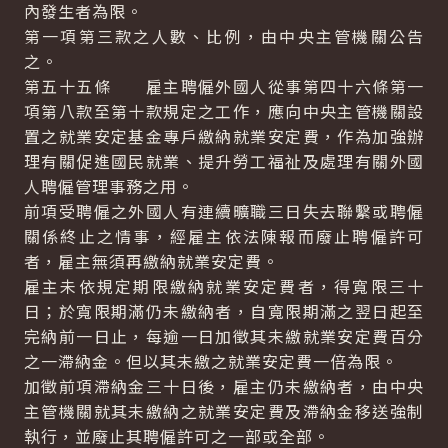
內發生者為限。
第一項第三款之人數、比例，由中央主管機關公告
之。
第五十五條 雇主聘僱外國人從事第四十六條第一
項第八款至第十款規定之工作，應向中央主管機關設
置之就業安定基金專戶繳納就業安定費，作為加強辦
理有關促進國民就業、提升勞工福祉及處理有關外國
人聘僱管理事務之用。
前項受聘僱之外國人有連續曠職三日失去聯繫或聘僱
關係終止之情事，經雇主依法陳報而廢止聘僱許可
者，雇主無須再繳納就業安定費。
雇主未依規定期限繳納就業安定費者，得寬限三十
日；於寬限期滿仍未繳納者，自寬限期滿之翌日起至
完納前一日止，每逾一日加徵其未繳就業安定費百分
之一滯納金。但以其未繳之就業安定費一倍為限。
加徵前項滯納金三十日後，雇主仍未繳納者，由中央
主管機關就其未繳納之就業安定費及滯納金移送強制
執行，並廢止其聘僱許可之一部或全部。