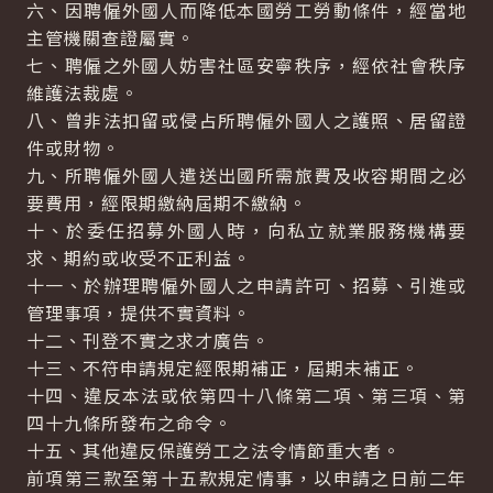
六、因聘僱外國人而降低本國勞工勞動條件，經當地
主管機關查證屬實。
七、聘僱之外國人妨害社區安寧秩序，經依社會秩序
維護法裁處。
八、曾非法扣留或侵占所聘僱外國人之護照、居留證
件或財物。
九、所聘僱外國人遣送出國所需旅費及收容期間之必
要費用，經限期繳納屆期不繳納。
十、於委任招募外國人時，向私立就業服務機構要
求、期約或收受不正利益。
十一、於辦理聘僱外國人之申請許可、招募、引進或
管理事項，提供不實資料。
十二、刊登不實之求才廣告。
十三、不符申請規定經限期補正，屆期未補正。
十四、違反本法或依第四十八條第二項、第三項、第
四十九條所發布之命令。
十五、其他違反保護勞工之法令情節重大者。
前項第三款至第十五款規定情事，以申請之日前二年