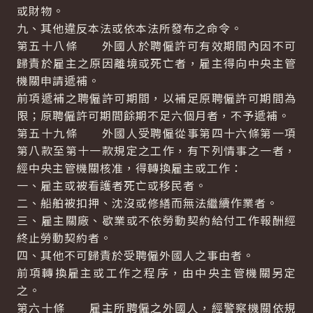
或財物。
九、其他違反本法或依本法所發布之命令。
第五十八條 外國人於聘僱許可有效期間內因不可
歸責於雇主之原因離境或死亡者，雇主得向中央主管
機關申請遞補。
前項遞補之聘僱許可期間，以補足原聘僱許可期間為
限；原聘僱許可期間餘期不足六個月者，不予遞補。
第五十九條 外國人受聘僱從事第四十六條第一項
第八款至第十一款規定之工作，有下列情事之一者，
經中央主管機關核准，得轉換雇主或工作：
一、雇主或被看護者死亡或移民者。
二、船舶被扣押、沈沒或修繕而無法繼續作業者。
三、雇主關廠、歇業或不依勞動契約給付工作報酬經
終止勞動契約者。
四、其他不可歸責於受聘僱外國人之事由者。
前項轉換雇主或工作之程序，由中央主管機關另定
之。
第六十條 雇主所聘僱之外國人，經警察機關依規