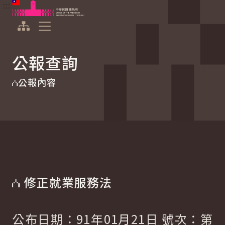
:::
:::
跳到主要內容
中華民國總統府
展開選單
公報查詢
公報內容
修正就業服務法
公布日期：91年01月21日 號次：第