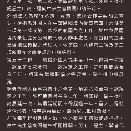
前項第一款、第二款、第四款及第五款之外國人得不
經雇主申請，逕向中央主管機關申請許可。
外國法人為履行承攬、買賣、技術合作等契約之需
要，須指派外國人在中華民國境內從事第四十六條第
一項第一款或第二款契約範圍內之工作，於中華民國
境內未設立分公司或代表人辦事處者，應由訂約之事
業機構或授權之代理人，依第四十八條第二項及第三
項所發布之命令規定申請許可。
第五十二條 聘僱外國人從事第四十六條第一項第
一款至第七款及第十一款規定之工作，許可期間最長
為三年，期滿有繼續聘僱之需要者，雇主得申請展
延。
聘僱外國人從事第四十六條第一項第八款至第十款規
定之工作，許可期間最長為二年；期滿後，雇主得申
請展延一次，其展延期間不得超過一年。重大工程特
殊情形者，得申請再展延，最長以六個月為限。
前項每年得引進總人數，依外籍勞工聘僱警戒指標，
由中央主管機關邀集相關機關、勞工、雇主、學者代