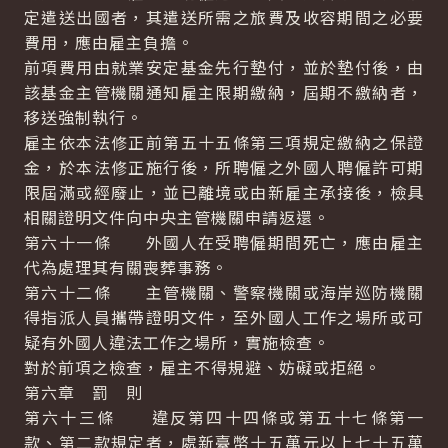
定遣送出國者，其遣送所需之旅費及收容期間之必要
費用，應由雇主負擔。
前項費用由就業安定基金先行墊付，並於墊付後，由
該基金主管機關通知雇主限期繳納，屆期不繳納者，
移送強制執行。
雇主依本法修正前第五十五條第三項規定繳納之保證
金，於本法修正施行後，所聘僱之外國人聘僱許可期
限屆滿或經廢止，並已離境或由新雇主承接後，檢具
相關證明文件向中央主管機關申請返還。
第六十一條 外國人在受聘僱期間死亡，應由雇主
代為處理其有關喪葬事務。
第六十二條 主管機關、警察機關或海岸巡防機關
得指派人員攜帶證明文件，至外國人工作之場所或可
疑有外國人違法工作之場所，實施檢查。
對於前項之檢查，雇主不得規避、妨礙或拒絕。
第六章 罰 則
第六十三條 違反第四十四條或第五十七條第一
款、第二款規定者，處新臺幣十五萬元以上七十五萬