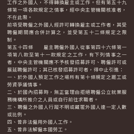
工作之外國人，不得轉換雇主或工作。但有第五十九
條第一項各款規定之情事，經中央主管機關核准者，
不在此限。
前項受聘僱之外國人經許可轉換雇主或工作者，其受
聘僱期間應合併計算之，並受第五十二條規定之限
制。
第五十四條 雇主聘僱外國人從事第四十六條第一
項第八款至第十一款規定之工作，有下列情事之一
者，中央主管機關應不予核發招募許可、聘僱許可或
展延聘僱許可；其已核發招募許可者，得中止引進：
一、於外國人預定工作之場所有第十條規定之罷工或
勞資爭議情事。
二、於國內招募時，無正當理由拒絕聘僱公立就業服
務機構所推介之人員或自行前往求職者。
三、聘僱之外國人行蹤不明或藏匿外國人達一定人數
或比例。
四、曾非法僱用外國人工作。
五、曾非法解僱本國勞工。