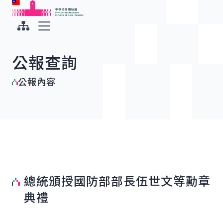
:::
:::
跳到主要內容
中華民國總統府
展開選單
公報查詢
公報內容
總統頒授國防部部長伍世文等勳章
典禮