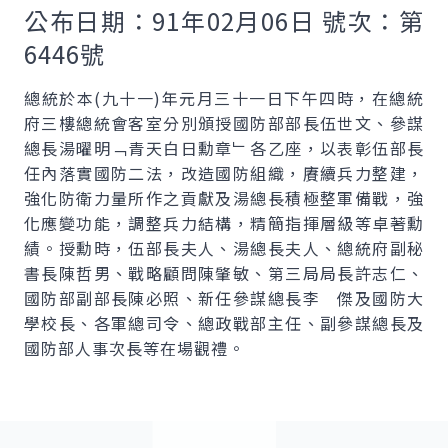
公布日期：91年02月06日 號次：第
6446號
總統於本(九十一)年元月三十一日下午四時，在總統
府三樓總統會客室分別頒授國防部部長伍世文、參謀
總長湯曜明﹁青天白日勳章﹂各乙座，以表彰伍部長
任內落實國防二法，改造國防組織，賡續兵力整建，
強化防衛力量所作之貢獻及湯總長積極整軍備戰，強
化應變功能，調整兵力結構，精簡指揮層級等卓著勳
績。授勳時，伍部長夫人、湯總長夫人、總統府副秘
書長陳哲男、戰略顧問陳肇敏、第三局局長許志仁、
國防部副部長陳必照、新任參謀總長李 傑及國防大
學校長、各軍總司令、總政戰部主任、副參謀總長及
國防部人事次長等在場觀禮。