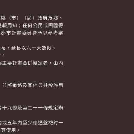
縣（市）（局）政府及鄉、
登報周知；任何公民或團體得
府都市計畫委員會予以參考審
延長，延長以六十天為限。
會。
與主要計畫合併擬定者，由內
，並將道路及其他公共設施用
第十九條及第二十一條規定辦
內或五年內至少應通盤檢討一
更其使用。