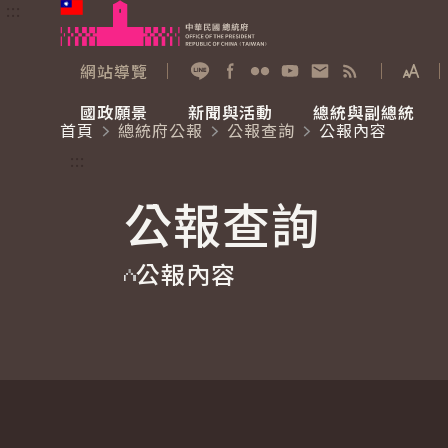
:::
跳到主要內容
中華民國總統府
網站導覽
展開
加入好友
Facebook
Flickr
YouTube
寫信給總統
RSS
國政願景
新聞與活動
總統與副總統
首頁
總統府公報
公報查詢
公報內容
國政願景
新聞與活動
總統與副總統
參觀總統府
:::
公報查詢
國家氣候變遷對策委員會
總統府新聞
賴清德總統
參觀資訊
公報內容
重要談話
影音頻道