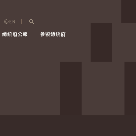
EN
字級選單
展開關鍵字搜尋
總統府公報
參觀總統府
健康台灣推動委員會
總統令
蕭美琴副總統
建築風華
全社會
每日活
行憲後
總統府
外交
網路相簿
國防