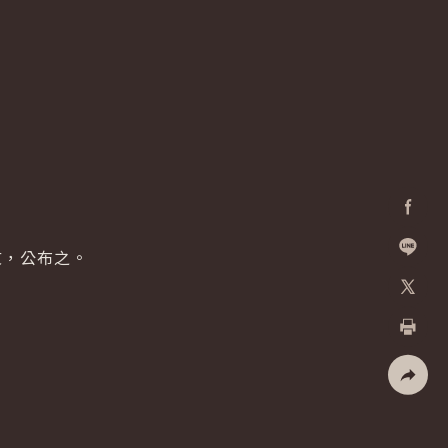
Facebo
文，公布之。
加入好
X
列印
社群分