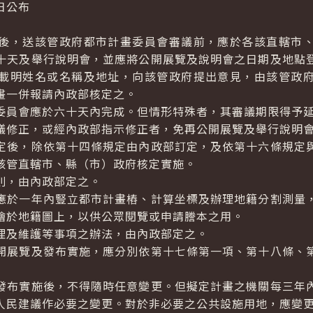
日公布
後，送該管政府都市計畫委員會審議前，應於各該直轄市、
十天及舉行說明會，並應將公開展覽及說明會之日期及地點
載明姓名或名稱及地址，向該管政府提出意見，由該管政
畫一併報請內政部核定之。
委員會應於六十天內完成。但情形特殊者，其審議期限得予
議修正，或經內政部指示修正者，免再公開展覽及舉行說明
後，除依第十四條規定由內政部訂定，及依第十六條規定
該管直轄市、縣（市）政府核定實施。
則，由內政部定之。
應於一年內豎立都市計畫樁、計算坐標及辦理地籍分割測量
繪於地籍圖上，以供公眾閱覽或申請謄本之用。
理及維護等事項之辦法，由內政部定之。
開展覽及發布實施，應分別依第十七條第一項、第十八條、
布實施後，不得隨時任意變更。但擬定計畫之機關每三年
人民建議作必要之變更。對於非必要之公共設施用地，應變