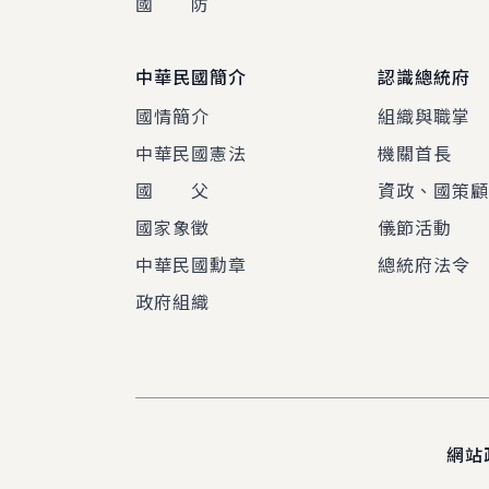
國 防
中華民國簡介
認識總統府
國情簡介
組織與職掌
中華民國憲法
機關首長
國 父
資政、國策
國家象徵
儀節活動
中華民國勳章
總統府法令
政府組織
網站