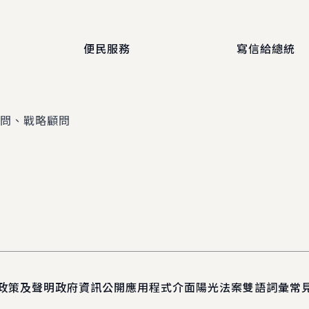
便民服務
寫信給總統
顧問、戰略顧問
政策及聲明
政府資訊公開
應用程式介面
陽光法案
雙語詞彙
常