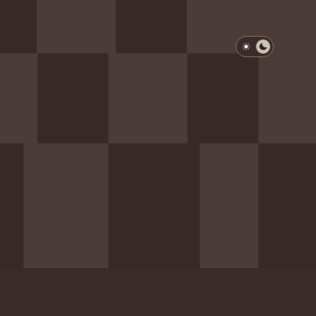
淺色模式
深色模式
防衛韌性委員會
動行程
歷任總統與副總統
展覽