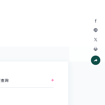
Facebo
加入好
X
列印
社群分
報查詢