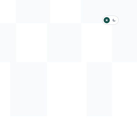
淺色模式
深色模式
防衛韌性委員會
動行程
歷任總統與副總統
展覽