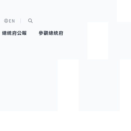
EN
字級選單
展開關鍵字搜尋
總統府公報
參觀總統府
健康台灣推動委員會
總統令
蕭美琴副總統
建築風華
全社會
每日活
行憲後
總統府
外交
網路相簿
國防