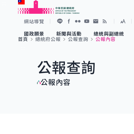
:::
跳到主要內容
中華民國總統府
網站導覽
展開
加入好友
Facebook
Flickr
YouTube
寫信給總統
RSS
國政願景
新聞與活動
總統與副總統
首頁
總統府公報
公報查詢
公報內容
國政願景
新聞與活動
總統與副總統
參觀總統府
:::
公報查詢
國家氣候變遷對策委員會
總統府新聞
賴清德總統
參觀資訊
公報內容
重要談話
影音頻道