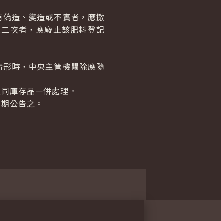
有偽造、變造或不實者，應撤
過二次者，應廢止該肥料登記
情形時，中央主管機關除應隨
連同庫存品一併處理。
定期公告之。