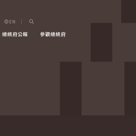
EN
字級選單
展開關鍵字搜尋
總統府公報
參觀總統府
健康台灣推動委員會
總統令
蕭美琴副總統
建築風華
全社會
每日活
行憲後
總統府
外交
網路相簿
國防