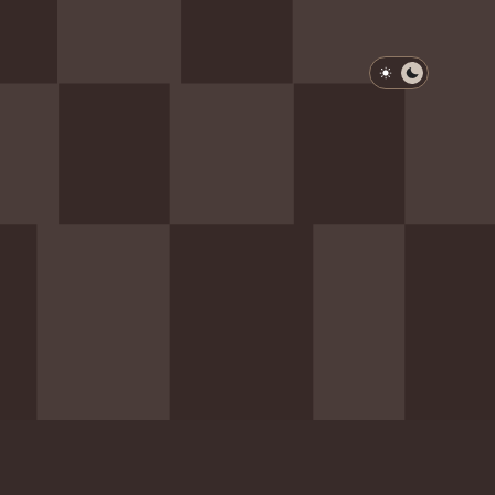
淺色模式
深色模式
防衛韌性委員會
動行程
歷任總統與副總統
展覽