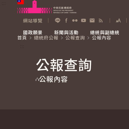
:::
跳到主要內容
中華民國總統府
網站導覽
展開
加入好友
Facebook
Flickr
YouTube
寫信給總統
RSS
國政願景
新聞與活動
總統與副總統
首頁
總統府公報
公報查詢
公報內容
國政願景
新聞與活動
總統與副總統
參觀總統府
:::
公報查詢
國家氣候變遷對策委員會
總統府新聞
賴清德總統
參觀資訊
公報內容
重要談話
影音頻道