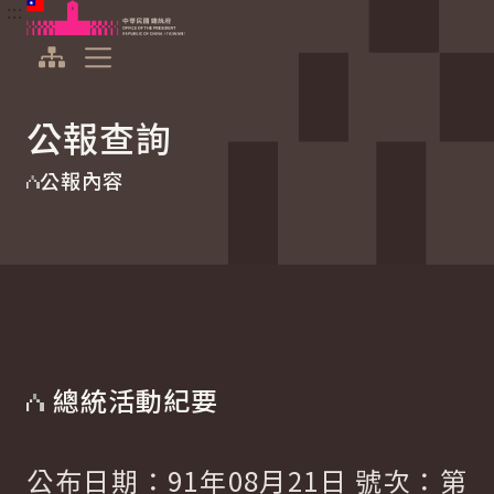
:::
:::
跳到主要內容
中華民國總統府
展開選單
公報查詢
公報內容
總統活動紀要
公布日期：91年08月21日 號次：第