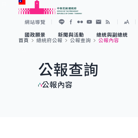
:::
跳到主要內容
中華民國總統府
網站導覽
展開
加入好友
Facebook
Flickr
YouTube
寫信給總統
RSS
國政願景
新聞與活動
總統與副總統
首頁
總統府公報
公報查詢
公報內容
國政願景
新聞與活動
總統與副總統
參觀總統府
:::
公報查詢
國家氣候變遷對策委員會
總統府新聞
賴清德總統
參觀資訊
公報內容
重要談話
影音頻道