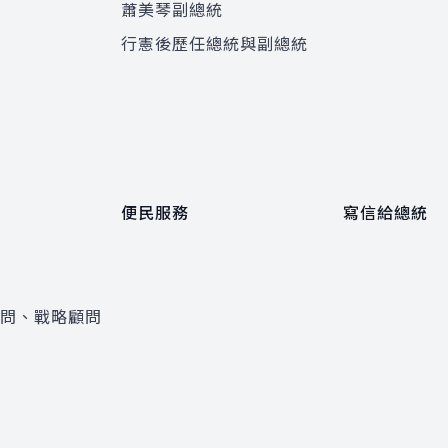
蕭美琴副總統
程
行憲後歷任總統與副總統
便民服務
寫信給總統
顧問、戰略顧問