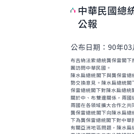
中華民國總
公報
公布日期：90年03
布吉納法索總統龔保雷閣下
團訪問中華民國。
陳水扁總統閣下與龔保雷總
勢交換意見。陳水扁總統閣
保雷總統閣下對陳水扁總統
關於中、布雙邊關係，兩國
兩國在各領域擴大合作之共
龔保雷總統閣下向陳水扁總
下為龔保雷總統閣下對中華
有關亞洲地區問題，陳水扁