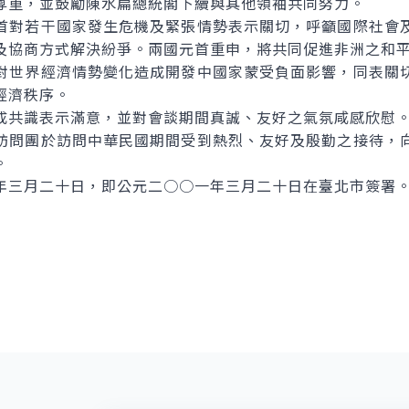
尊重，並鼓勵陳水扁總統閣下續與其他領袖共同努力。
首對若干國家發生危機及緊張情勢表示關切，呼籲國際社會
及協商方式解決紛爭。兩國元首重申，將共同促進非洲之和
對世界經濟情勢變化造成開發中國家蒙受負面影響，同表關
經濟秩序。
成共識表示滿意，並對會談期間真誠、友好之氣氛咸感欣慰
訪問團於訪問中華民國期間受到熱烈、友好及殷勤之接待，
。
年三月二十日，即公元二○○一年三月二十日在臺北市簽署