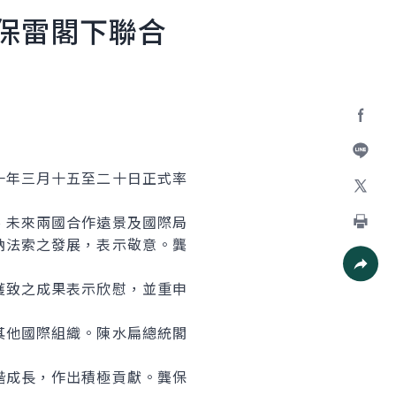
保雷閣下聯合
Facebo
加入好
一年三月十五至二十日正式率
X
、未來兩國合作遠景及國際局
納法索之發展，表示敬意。龔
列印
獲致之成果表示欣慰，並重申
社群分
其他國際組織。陳水扁總統閣
諧成長，作出積極貢獻。龔保