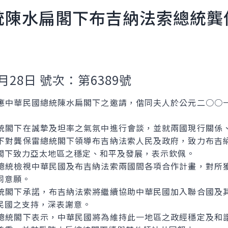
統陳水扁閣下布吉納法索總統龔
月28日 號次：第6389號
應中華民國總統陳水扁閣下之邀請，偕同夫人於公元二○○
統閣下在誠摯及坦率之氣氛中進行會談，並就兩國現行關係
下對龔保雷總統閣下領導布吉納法索人民及政府，致力布吉
閣下致力亞太地區之穩定、和平及發展，表示欽佩。
總統檢視中華民國及布吉納法索兩國間各項合作計畫，對所
同意願。
統閣下承諾，布吉納法索將繼續協助中華民國加入聯合國及
民國之支持，深表謝意。
總統閣下表示，中華民國將為維持此一地區之政經穩定及和