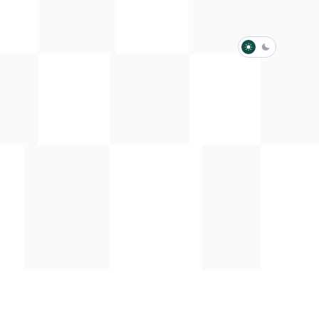
淺色模式
深色模式
防衛韌性委員會
動行程
歷任總統與副總統
展覽