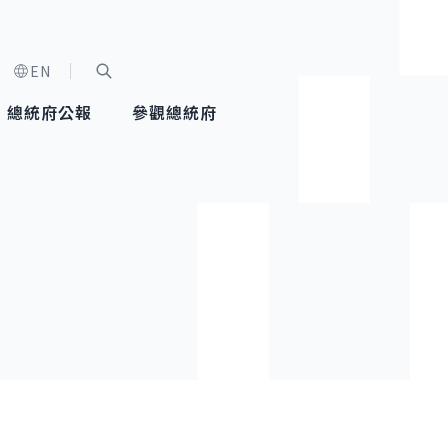
EN
字級選單
展開關鍵字搜尋
總統府公報
參觀總統府
健康台灣推動委員會
總統令
蕭美琴副總統
建築風華
全社會
每日活
行憲後
總統府
外交
網路相簿
國防