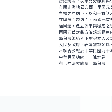
雷總統閣下表示充分瞭解與
有關非洲地區方面，兩國元
主權之原則下，以和平對話
在國際問題方面，兩國元首
極團結，建立公平與穩定之
兩國元首對雙方洽談議題達
龔保雷總統閣下對渠本人及
人民及政府，表達誠摯謝忱
本聯合公報於中華民國九十
中華民國總統 陳水扁
布吉納法索總統 龔保雷