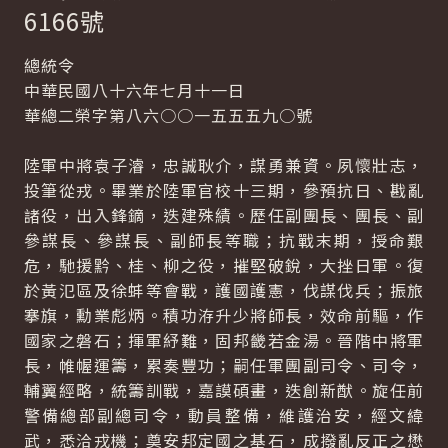
6166號
總統令
中華民國八十六年七月十一日
華總二榮字第八六○○一五五五九○號
陸軍中將袁子濬，忠誠耿介，謀勇兼資。夙懷壯志，
投筆從戎。畢業於陸軍官校十三期，參預抗日、戡亂
諸役，出入鋒鏑，迭建殊績。歷任副團長、團長、副
參謀長、參謀長、副師長等職；抗戰末期，授命艱
危，馳援黔、桂、柳之役，摧堅破銳，大挫日軍。復
於黃氾區及徐蚌等會戰，護國護憲，伐謀伐兵；振旅
搴旗，勳業彪炳。積功洊升少將師長，效命前驅，作
國家之磐石；揮軍紓難，固邦畿若金湯。晉階中將軍
長，帷幄運籌，累奏豐功；嗣任軍團副司令、司令，
輔翼經略，統籌訓戰，嘉謨碩畫，迭創新猷。旋任前
警備總部副總司令，動員整備，維護治安，經文緯
武，悉洽戎機；奠安邦定國之基石，成撥亂反正之懋