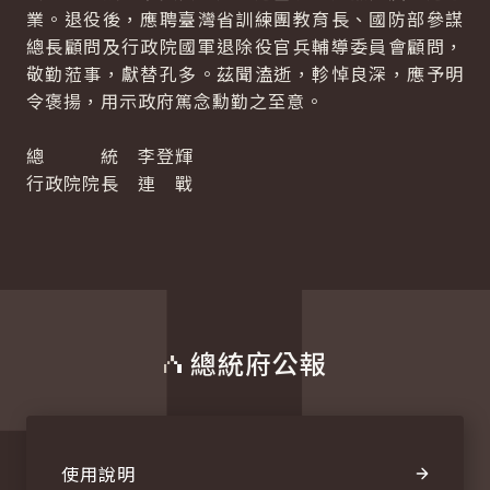
業。退役後，應聘臺灣省訓練團教育長、國防部參謀
總長顧問及行政院國軍退除役官兵輔導委員會顧問，
敬勤蒞事，獻替孔多。茲聞溘逝，軫悼良深，應予明
令褒揚，用示政府篤念勳勤之至意。
總 統 李登輝
行政院院長 連 戰
總統府公報
使用說明