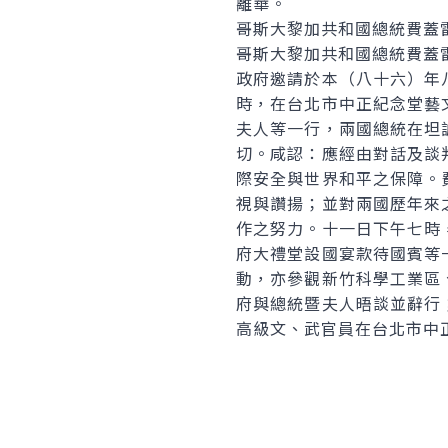
離華。
哥斯大黎加共和國總統費蓋雷斯閣下(
哥斯大黎加共和國總統費蓋雷斯閣下
政府邀請於本（八十六）年
時，在台北市中正紀念堂藝
夫人等一行，兩國總統在坦
切。咸認：應經由對話及談
際安全與世界和平之保障。
視與讚揚；並對兩國歷年來
作之努力。十一日下午七時
府大禮堂設國宴款待國賓等
動，亦參觀新竹科學工業區
府與總統暨夫人晤談並辭行
高級文、武官員在台北市中