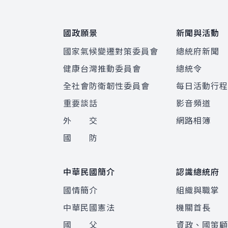
國政願景
新聞與活動
國家氣候變遷對策委員會
總統府新聞
健康台灣推動委員會
總統令
全社會防衛韌性委員會
每日活動行
重要談話
影音頻道
外 交
網路相簿
國 防
中華民國簡介
認識總統府
國情簡介
組織與職掌
中華民國憲法
機關首長
國 父
資政、國策