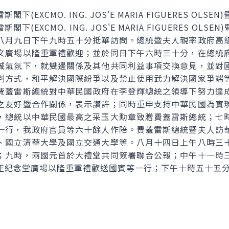
EXCMO. ING. JOS'E MARIA FIGUERES OLS
(EXCMO. ING. JOS'E MARIA FIGUERES OL
八月九日下午九時五十分抵華訪問。總統暨夫人親率政府高
文廣場以隆重軍禮歡迎；並於同日下午六時三十分，在總統
誠氣氛下，就雙邊關係及其他共同利益事項交換意見，並對
判方式，和平解決國際紛爭以及禁止使用武力解決國家爭端
費蓋雷斯總統對中華民國政府在李登輝總統之領導下努力達
之友好暨合作關係，表示讚許；同時重申支持中華民國為實
，總統以中華民國最高之采玉大勳章致贈費蓋雷斯總統；七
一行，我政府官員等六十餘人作陪。費蓋雷斯總統暨夫人訪
、國立清華大學及國立交通大學等。八月十四日上午八時三
；九時，兩國元首於大禮堂共同簽署聯合公報；中午十一時
正紀念堂廣場以隆重軍禮歡送國賓等一行；下午十時五十五