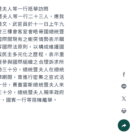
EN)暨夫人等一行抵華訪問
SEN)暨夫人等一行二十三人，應我
級文、武官員於十一日上午九
府三樓會客室會晤哥國總統暨
國際間現有之衝突情勢表示關
等國際法原則，以構成維護國
成民主多元化之歷程，表示重
現參與國際組織之合理訴求所
時三十分，總統暨夫人在總統
華期間，曾進行密集之官式活
Facebo
十分，費蓋雷斯總統暨夫人來
三十分，總統暨夫人親率政府
加入好
分，國賓一行等搭機離華。
X
列印
社群分