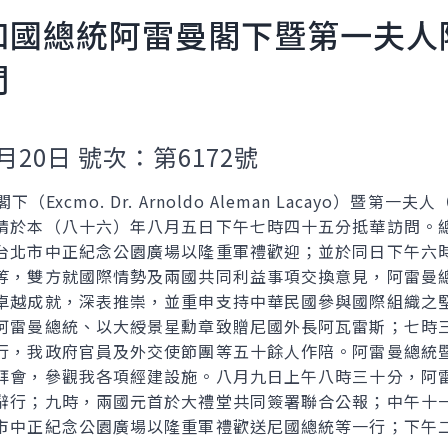
和國總統阿雷曼閣下暨第一夫人
問
月20日 號次：第6172號
xcmo. Dr. Arnoldo Aleman Lacayo）暨
請於本（八十六）年八月五日下午七時四十五分抵華訪問。
台北市中正紀念公園廣場以隆重軍禮歡迎；並於同日下午六
等，雙方就國際情勢及兩國共同利益事項交換意見，阿雷曼
卓越成就，深表推崇，並重申支持中華民國參與國際組織之
阿雷曼總統、以大綬景星勳章致贈尼國外長阿瓦雷斯；七時
行，我政府官員及外交使節團等五十餘人作陪。阿雷曼總統
拜會，參觀我各項經建設施。八月九日上午八時三十分，阿
辭行；九時，兩國元首於大禮堂共同簽署聯合公報；中午十
市中正紀念公園廣場以隆重軍禮歡送尼國總統等一行；下午