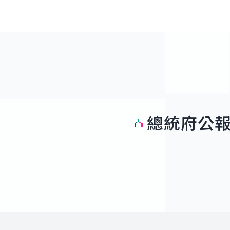
總統府公
:::