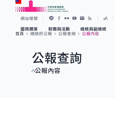
:::
跳到主要內容
中華民國總統府
網站導覽
展開
加入好友
Facebook
Flickr
YouTube
寫信給總統
RSS
國政願景
新聞與活動
總統與副總統
首頁
總統府公報
公報查詢
公報內容
國政願景
新聞與活動
總統與副總統
參觀總統府
:::
公報查詢
國家氣候變遷對策委員會
總統府新聞
賴清德總統
參觀資訊
公報內容
重要談話
影音頻道