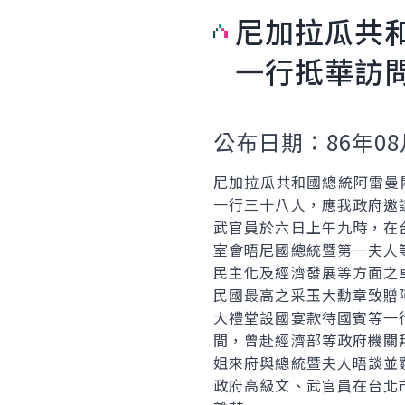
尼加拉瓜共
一行抵華訪
公布日期：86年08
尼加拉瓜共和國總統阿雷曼閣下（E
一行三十八人，應我政府邀
武官員於六日上午九時，在
室會晤尼國總統暨第一夫人
民主化及經濟發展等方面之
民國最高之采玉大勳章致贈
大禮堂設國宴款待國賓等一
間，曾赴經濟部等政府機關
姐來府與總統暨夫人晤談並
政府高級文、武官員在台北