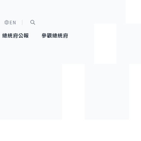
EN
字級選單
展開關鍵字搜尋
總統府公報
參觀總統府
健康台灣推動委員會
總統令
蕭美琴副總統
建築風華
全社會
每日活
行憲後
總統府
外交
網路相簿
國防