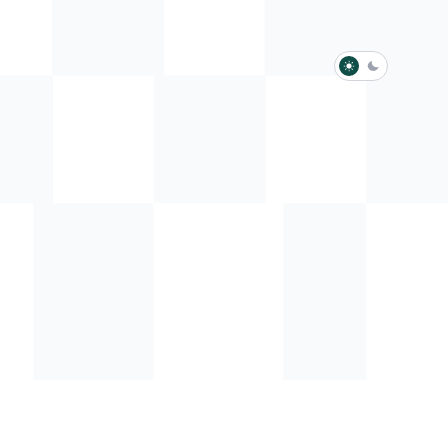
淺色模式
深色模式
防衛韌性委員會
動行程
歷任總統與副總統
展覽