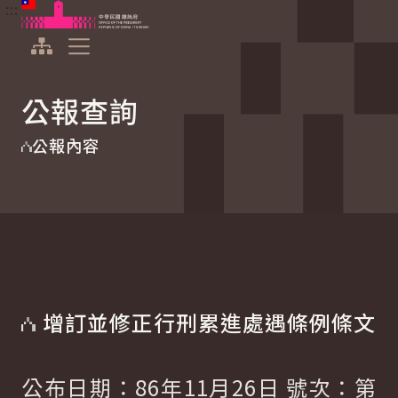
:::
:::
跳到主要內容
中華民國總統府
展開選單
公報查詢
公報內容
增訂並修正行刑累進處遇條例條文
公布日期：86年11月26日 號次：第