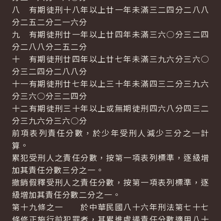
八 有期徒刑十八年以上廿一年未滿三二四分二八八
分二五二分二一六分
九 有期徒刑廿一年以上廿四年未滿三六○分三二四
分二八八分二五二分
十 有期徒刑廿四年以上廿七年未滿三九六分三六○
分三二四分二八八分
十一有期徒刑廿七年以上三十年未滿四三二分三九六
分三六○分三二四分
十二有期徒刑三十年以上或無期徒刑四六八分四三二
分三九六分三六○分
前項表列責任分數，於少年受刑人減少三分之一計
算。
累犯受刑人之責任分數，按第一項表列標準，逐級增
加其責任分數三分之一。
撤銷假釋受刑人之責任分數，按第一項表列標準，逐
級增加其責任分數二分之一。
第十九條之一 於中華民國八十六年刑法第七十七
條修正施行前犯罪者，其累進處遇責任分數適用八十