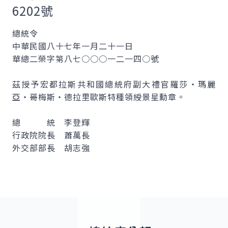
6202號
總統令
中華民國八十七年一月二十一日
華總二榮字第八七○○○一二一四○號
茲授予宏都拉斯共和國總統府副大禮官羅莎‧瑪麗
亞‧哥梅斯‧德拉里歐斯特種領綬景星勳章。
總 統 李登輝
行政院院長 蕭萬長
外交部部長 胡志強