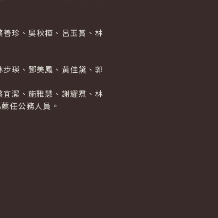
蔡善珍、吳秋樺、呂玉賞、林
林步瑛、鄧美鳳、黃佳黛、郭
蔡宜潔、施雅慧、謝耀焄、林
為薦任公務人員。