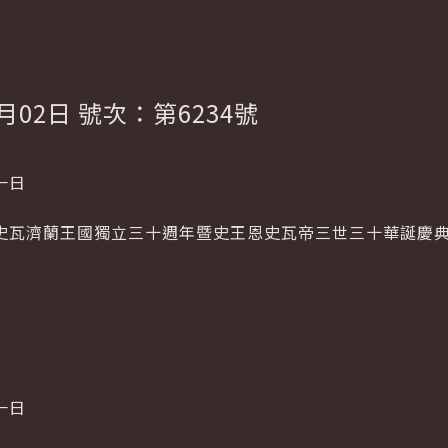
月02日 號次：第6234號
一日
史瓦濟蘭王國獨立三十週年暨史王恩史瓦帝三世三十華誕慶
一日