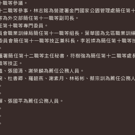
十職等參議。
十二職等參事，林志銘為營建署金門國家公園管理處簡任第
等為外交部簡任第十一職等副司長。
任第十職等專門委員。
員會職業訓練局簡任第十一職等組長，葉華國為北區職業訓
委員會簡任第十一職等技正兼科長，李若燦為簡任第十職等
。
護署簡任第十二職等主任秘書，符樹強為簡任第十二職等處
職等技正。
雄、張國清、謝榮麟為薦任公務人員。
婉、杜書卿、羅碧燕、謝素月、林裕彬、蔡宗訓為薦任公務
。
。
輝、張國平為薦任公務人員。
。
。
。