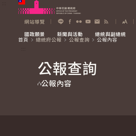
:::
跳到主要內容
中華民國總統府
網站導覽
展開
加入好友
Facebook
Flickr
YouTube
寫信給總統
RSS
國政願景
新聞與活動
總統與副總統
首頁
總統府公報
公報查詢
公報內容
國政願景
新聞與活動
總統與副總統
參觀總統府
:::
公報查詢
國家氣候變遷對策委員會
總統府新聞
賴清德總統
參觀資訊
公報內容
重要談話
影音頻道