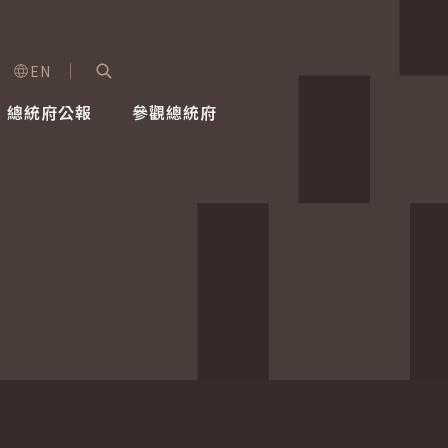
EN
字級選單
展開關鍵字搜尋
總統府公報
參觀總統府
健康台灣推動委員會
總統令
蕭美琴副總統
建築風華
全社會
每日活
行憲後
總統府
外交
網路相簿
國防