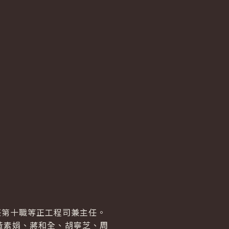
任第十職等正工程司兼主任。
黃素娟、蔣和全、胡寧芝、周