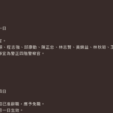
一日
官。
源、程志強、邱康勤、陳正忠、林志賢、黃錦益、林秋菊、
靜宜為警正四階警察官。
四日
炤已准辭職，應予免職。
月一日生效。