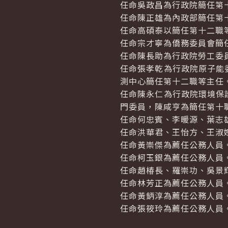
任命吳政昌為行政院簡任第
任命陳正雄為內政部簡任第
任命高碩泰以簡任第十二職
任命宗才寧為僑務委員會簡
任命陳長助為行政院勞工委
任命張孝乾為行政院原子能
測中心簡任第十二職等主任
任命陳永仁為行政院環境保
門委員，陳咸亨為簡任第十
任命何忠賓、李暖源、葉志
任命洪華君、王怡方、王淑
任命黃崇傑為薦任公務人員
任命柯玉銀為薦任公務人員
任命趙椿長、羅崇功、吳景
任命林芳正為薦任公務人員
任命黃鈵淳為薦任公務人員
任命張筱玲為薦任公務人員