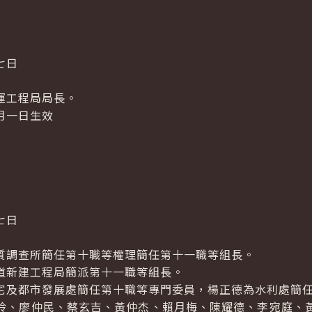
七日
運工程局局長。
月一日生效
七日
質調查所簡任第十職等權理簡任第十一職等組長。
道新建工程局簡派第十一職等組長。
宅及都市發展處簡任第十職等專門委員，楊正德為水利處簡
玲、廖仲民、蔡玄吉、黃仲杰、賴月梅、陳耀德、李宛庭、