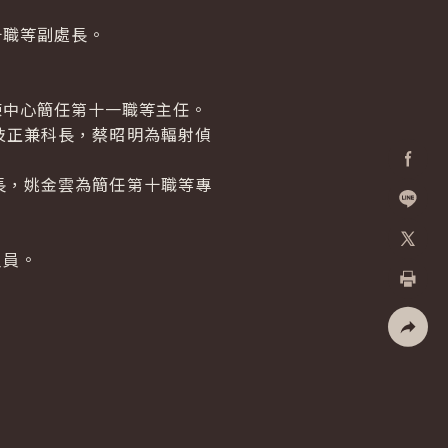
十職等副處長。
練中心簡任第十一職等主任。
技正兼科長，蔡昭明為輻射偵
長，姚金雲為簡任第十職等專
Facebo
加入好
人員。
X
列印
社群分