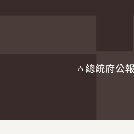
總統府公
:::