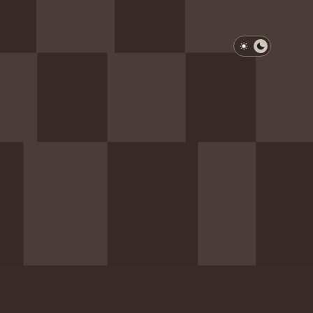
淺色模式
深色模式
防衛韌性委員會
動行程
歷任總統與副總統
展覽