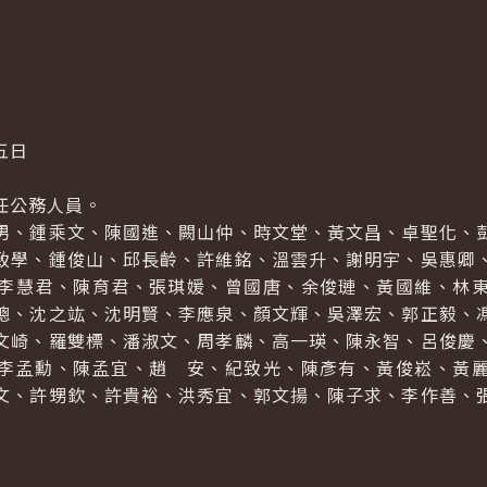
五日
任公務人員。
男、鍾乘文、陳國進、闕山仲、時文堂、黃文昌、卓聖化、
致學、鍾俊山、邱長齡、許維銘、溫雲升、謝明宇、吳惠卿
李慧君、陳育君、張琪媛、曾國唐、余俊璉、黃國維、林
聰、沈之竑、沈明賢、李應泉、顏文輝、吳澤宏、郭正毅、
文崎、羅雙標、潘淑文、周孝麟、高一瑛、陳永智、呂俊慶
李孟勳、陳孟宜、趙 安、紀致光、陳彥有、黃俊崧、黃
文、許甥欽、許貴裕、洪秀宜、郭文揚、陳子求、李作善、