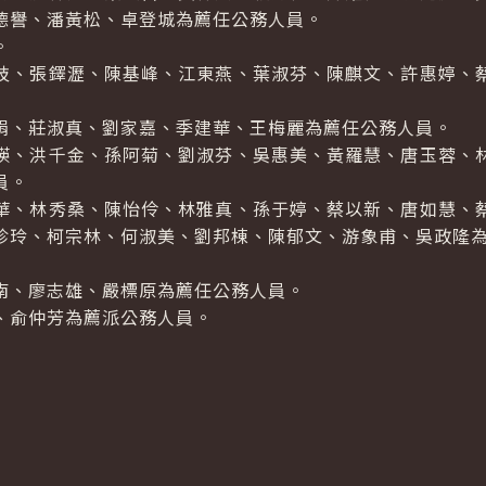
德譽、潘黃松、卓登城為薦任公務人員。
。
枝、張鐸瀝、陳基峰、江東燕、葉淑芬、陳麒文、許惠婷、
娟、莊淑真、劉家嘉、季建華、王梅麗為薦任公務人員。
瑛、洪千金、孫阿菊、劉淑芬、吳惠美、黃羅慧、唐玉蓉、
員。
華、林秀桑、陳怡伶、林雅真、孫于婷、蔡以新、唐如慧、
珍玲、柯宗林、何淑美、劉邦棟、陳郁文、游象甫、吳政隆
南、廖志雄、嚴標原為薦任公務人員。
、俞仲芳為薦派公務人員。