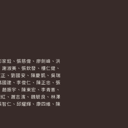
彭家銓、張慈偉、廖劍峰、洪
、謝淑美、張欽發、樓仁健、
東正、劉國安、陳慶凱、吳瑞
馮國建、李俊仁、陳正忠、張
、趙振宇、陳東宏、李青憲、
麗紅、蕭志濱、魏毓良、林澤
張智仁、邱耀輝、康四維、陳