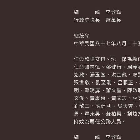
總 統 李登輝
行政院院長 蕭萬長
總統令
中華民國八十七年八月二十
任命歐陽安琪、沈 傑為薦
任命張志恒、鄭健行、周義
銘政、湯玉峯、洪金龍、廖
張世欣、劉至剛、呂順正、
明、鄭琇屏、蕭文豐、陳啟
文俊、黃肅惠、黃文志、林
劉敬三、陳建利、吳天雲、
男、覃東昇、蘇柏興、劉炫
俐妏為薦任公務人員。
總 統 李登輝