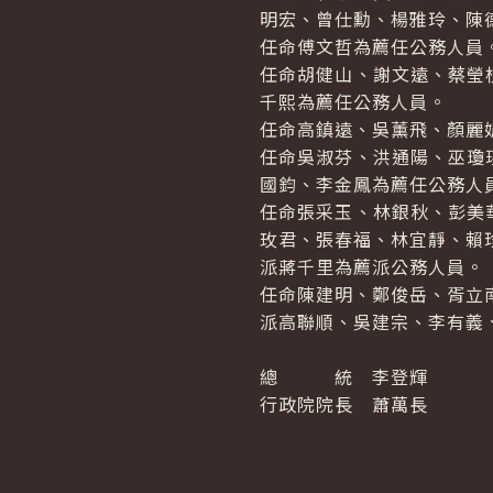
明宏、曾仕勳、楊雅玲、陳
任命傅文哲為薦任公務人員
任命胡健山、謝文遠、蔡瑩
千熙為薦任公務人員。
任命高鎮遠、吳薰飛、顏麗
任命吳淑芬、洪通陽、巫瓊
國鈞、李金鳳為薦任公務人
任命張采玉、林銀秋、彭美
玫君、張春福、林宜靜、賴
派蔣千里為薦派公務人員。
任命陳建明、鄭俊岳、胥立
派高聯順、吳建宗、李有義
總 統 李登輝
行政院院長 蕭萬長