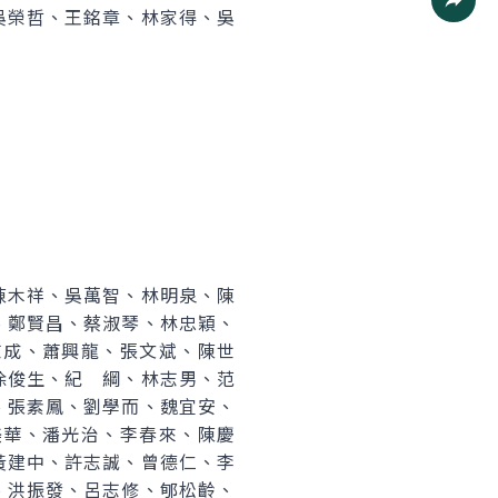
吳榮哲、王銘章、林家得、吳
社群分
陳木祥、吳萬智、林明泉、陳
、鄭賢昌、蔡淑琴、林忠穎、
志成、蕭興龍、張文斌、陳世
徐俊生、紀 綱、林志男、范
、張素鳳、劉學而、魏宜安、
美華、潘光治、李春來、陳慶
黃建中、許志誠、曾德仁、李
、洪振發、呂志修、郇松齡、