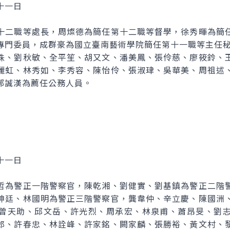
十一日
十二職等處長，周燦德為簡任第十二職等督學，徐秀暉為簡
專門委員，成群豪為國立臺南藝術學院簡任第十一職等主任
珠、劉秋敏、全平笙、胡又文、潘美鳳、張伶慈、廖筱鈴、
麗虹、林秀如、李秀容、陳怡伶、張淑珒、吳華美、周祖述
鄭誠漢為薦任公務人員。
十一日
哲為警正一階警察官，陳乾湘、劉健實、劉基鎮為警正二階
坤廷、林國明為警正三階警察官，龔韋仲、辛立慶、陳國洲
曾天助、邱文岳、許光烈、周承宏、林泉甫、蕭昂旻、劉
郎、許春忠、林詮峰、許家銘、闕家麟、張勝裕、黃文村、