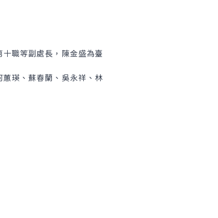
第十職等副處長，陳金盛為臺
何蕙瑛、蘇春蘭、吳永祥、林