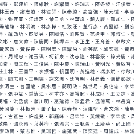
瑞聲、彭建維、陳維耿、謝耀賢、許瑞志、陳冬發、汪俊發
林玉奇、謝志遠、林健師、陳泰緯、高富強、陳元愷、李
功、張宜宣、江燦定、葉日勇、林華斌、趙人慶、鄭加仁、
陽龍驤、林明鴻、林彥樺、杜致旺、董行彥、黃璽諺、劉
坤、鍾政圻、蘇晏昱、陳國洺、劉昭賢、范逢甲、郭博仁、
文彬、詹文偉、陳慶同、陳墀森、李正生、王育蒼、蘇啟文
黃家政、黃俊達、陳明宏、陳耀原、俞英航、邱奕雄、黃
洲、周錫忠、謝玉琪、柯新泉、沈志隆、林雲豪、孫光慶、
加奇、閻玉輝、王俊民、陳中慶、陳瑞山、黃明光、黃啟智
莊士林、王直平、李振福、賴國明、黃進雄、馮彥斌、徐啟
龍、閻志剛、王明德、謝文洲、沈智明、林建義、張簡彰欽
李清生、曹國龍、吳水居、簡明政、魏世易、吳信忠、李
全、張中斌、鍾清江、柯重亦、高裕超、林成財、王立鈞、
萬福、洪丞俊、蕭川明、巫建德、陳孟君、溫億萬、林岳寬
黃國龍、林振芳、蕭子恒、陳春輝、溫維聖、曹文鴻、陳
智、古蒼生、許煌兒、郭庭峰、呂榮崇、黃鏡徽、李榮俊、
敬崇、張永傳、葉英梅、張溫宗、王聰盈、王廣華、尚正國
廖政賢、蔡志惟、吳瑞哲、施延武、陳奕廷、周建成、林