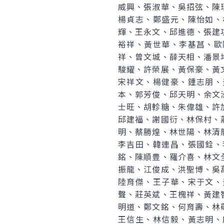
威興、張淑華、吳招弦、陳
楊貞志、鄭盛元、陳怡如、
輝、王永文、邱進德、張建
裕祥、黃世華、李基菖、歐
祥、曾文城、薛天相、潘景
駿耀、許榮展、黃保豪、黃
宋祥文、楊健豪、鍾志朋、
本、郭芳俊、邱天明、余文
士旺、胡軫糖、朱偉雄、許
邱建福、謝國衍、林保村、
明、蔡勝煌、林世陽、林清
李吉田、韓連昌、張國銓、
銘、陳順豊、羅介喜、林文
振龍、江俊成、洪聖博、吳
陸育傑、王子華、宋于文、
聲、莊英斌、王槐祥、黃建
明道、鄭文銘、何育壽、林
王信生、林信毅、黃志明、