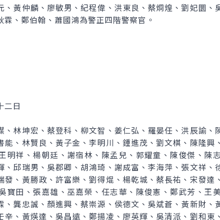
元、黃仲麟、廖敏男、紀程偉、洪東良、蔡烱煌、劉妃圜、
耿霖、鄭伯翰、蕭國鴻為警正四階警察官。
十二日
謀、林坤宏、蔡登科、柳文智、姜仁弘、羅晏任、洪辰諭、
書能、林賢良、黃子金、李明川、鍾進茂、劉文棋、陳隆興
王明祥、楊朝廷、謝宿林、陳孟兒、郭耀童、陳俊傑、陳
輝、邱瑞男、吳郡卿、胡鴻琦、謝成富、李海萍、張文祥、
瑞發、黃勝政、許富樂、劉得焜、楊乾城、蔡長祐、宋發達
吳寶田、張嘉雄、巫嘉榮、任志華、陳俊憲、鄭武芳、王
霖、龔忠誠、顏進興、蔡崇源、侯德文、吳斌蒼、黃新財、
壬辛、黃煐達、吳昌遠、鄭揚凌、廖英輝、吳清派、劉和東