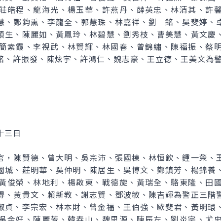
莊皓程、龍海光、楊玉華、許燕丹、薛英忠、林清其、許
慧、鄭鈞熏、李龍全、郭慧珠、林嘉祥、劉 銘、吳斐婷、
順生、陳麗如、黃鳳玲、林碧慧、劉秀枝、曹美慧、黃文慶
簡素霞、李視武、林賢輝、林國春、曾錦繡、陳福振、蔡
銘、許振發、陳炫宇、許鴻仁、魏志豪、王立德、王美文為
十三日
官，陳賢德、曾大明、吳宗沛、張國棟、林恒欽、鍾一榮、
國城、莊明華、吳仲明、陳居生、吳博文、鄭鎮芳、楊錦養
黃俊榮、林地利、楊啟東、戰德旋、黃瑞全、駱東隆、田
得、黃貴文、賴新教、謝志賢、鄧波敏、陳吉輝為警正三階
淑貞、李宗宏、林本財、曾金福、王伯強、歐斐君、黃明環
吳金好、陳麗芳、韓春山、魏思源、陳辰左、劉炎宗、尤