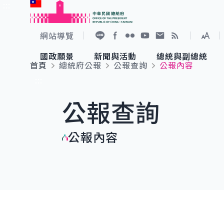
:::
跳到主要內容
中華民國總統府
網站導覽
展開
加入好友
Facebook
Flickr
YouTube
寫信給總統
RSS
國政願景
新聞與活動
總統與副總統
首頁
總統府公報
公報查詢
公報內容
國政願景
新聞與活動
總統與副總統
參觀總統府
:::
公報查詢
國家氣候變遷對策委員會
總統府新聞
賴清德總統
參觀資訊
公報內容
重要談話
影音頻道