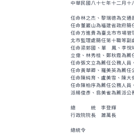
中華民國八十七年十二月十
任命林之杰、黎瑞德為交通
任命董巖山為福建省政府簡
任命方進貴為臺北市市場管
北市監理處簡任第十職等副
任命梁郭國、單 鳳、李悅
立偉、林秀桂、鄭秋霞為薦
任命張文立為薦任公務人員
任命黃華卿、羅美英為薦任
任命陳純育、盧美雪、陳大
任命陳柏序為薦任公務人員
派楊俊彥、翁美雀為薦派公
總 統 李登輝
行政院院長 蕭萬長
總統令