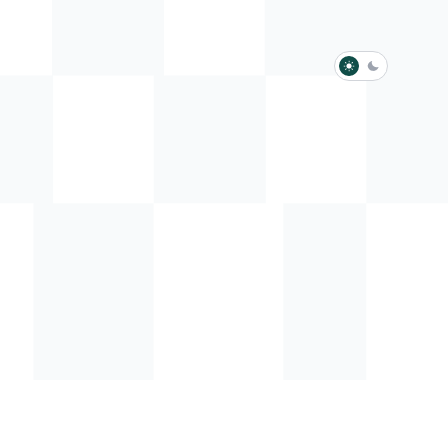
淺色模式
深色模式
防衛韌性委員會
動行程
歷任總統與副總統
展覽