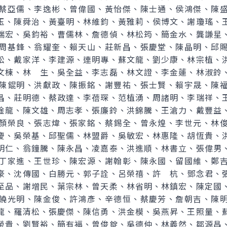
蔡亞儒、李逸彬、曾偉國、黃怡傑、陳士通、侯鴻傑、陳
玉、陳舜治、黃臺明、林維鈞、黃雅莉、侯博文、謝瓊瑤、
瑞宏、吳鈞裕、曹儒林、詹德偵、林松筠、簡金水、龔謙星
周基鋒、翁耀奎、賴天山、莊新昌、張慶堂、陳晶明、邱
松、戴家洋、李建源、連明專、蘇文龍、劉少康、林宗植、
文棟、林 生、吳全益、李志磊、林文證、李金蓮、林淑鈴
陳錕明、洪獻政、陳振銘、謝豐祐、張士賢、賴宇晟、陳
昌、莊明德、蔡政達、李蓓琛、范植湧、周諸明、李瑞祥、
淦龍、陳文雄、周志孝、張廉鈴、洪錦騰、王滄力、戴豐益
顏榮良、張志煒、張家銘、蔡錫全、曾永煌、李世元、林
慶、吳榮基、邱聖儒、林盟爵、吳敏宏、林惠隆、胡恆貴、
明仁、翁鐘騰、陳永昌、凌嘉泰、洪進順、林書立、張偉男
丁家進、王世珍、陳宏源、謝翰彰、陳永國、留國維、鄭
豪、沈傳國、白勝元、郭子詮、呂榮禧、許 杭、鄧念君、
至品、謝增民、葉宗林、曾天柔、林省明、林鎮宏、陳定國
饒光明、陳金俊、許鴻彥、辛德恒、蔡慶芳、詹朝吉、陳
龍、羅清松、張慶傑、陳信勇、洪金模、吳燕昇、王照量、
榮貴、劉賢裕、簡有福、曾俊錠、吳德仲、林義然、鄒源昌