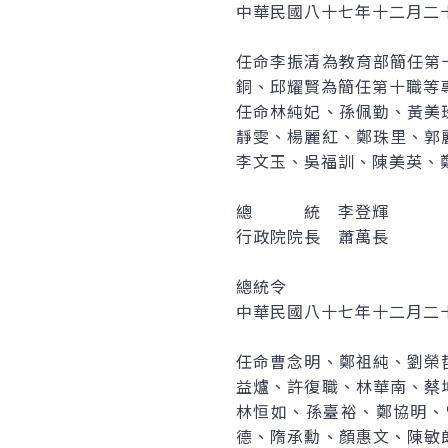
中華民國八十七年十二月二
任命李振清為教育部簡任第
銅、邱耀賢為簡任第十職等
任命林純妃、孫佩勤、黃美
靜雯、楊麗紅、鄭珠里、郭
李文玉、吳福訓、陳美英、
總 統 李登輝
行政院院長 蕭萬長
總統令
中華民國八十七年十二月二
任命曹念明、鄭祖純、劉榮
益爐、許復職、林華南、蔡
林恒如、孫臺裕、鄭協明、
德、隋承勳、顏惠文、陳敏