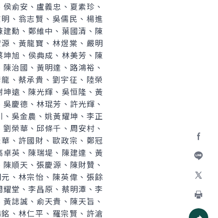
、侯俞安、盧義忠、夏素珍、
憲明、翁志賢、吳儒民、楊進
陳建勳、鄭維中、葉國清、陳
宏源、黃龍寶、林煜棠、嚴明
蔡坤旭、侯典成、林美芳、陳
、陳治國、黃明達、路鴻裕、
彥龍、蔡承貴、劉宇征、陸榮
謝坤遠、陳光輝、吳恒隆、黃
、吳慶德、林琨芳、許光輝、
川、吳金農、姚黃耀坤、李正
、劉榮華、邱條千、周安村、
榮華、許國財、歐政宗、鄭冠
Facebo
高卓英、陳瑞堤、陳建達、黃
、陳順天、張慶源、陳財贊、
加入好
明元、林宗怡、陳英偉、張餘
周耀堂、李昌原、蔡明潭、李
X
、黃誌誠、俞天貴、陳天旨、
列印
鴻銘、林仁平、羅宗賢、許滄