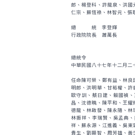
郎、楊登科、許龍泉、洪國
仁宗、蘇恆祿、林智元、張
總 統 李登輝
行政院院長 蕭萬長
總統令
中華民國八十七年十二月二
任命陳可榮、鄭有益、林良
明郎、洪明華、甘裕權、許
歐守訓、蔡日建、賴國禎、
昌、沈德曉、陳平和、王耀
德龍、林啟發、陳永隨、林
林振祥、李瑞賢、吳孟典、
祥、蘇永源、江進義、吳東
貴生、劉顯智、周芳雄、黃