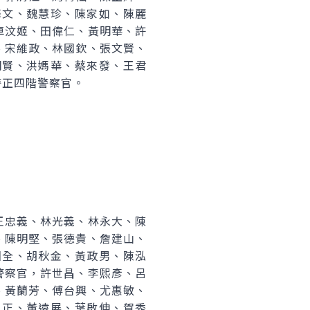
馨文、魏慧珍、陳家如、陳麗
卓汶姬、田偉仁、黃明華、許
、宋維政、林國欽、張文賢、
明賢、洪媽華、蔡來發、王君
警正四階警察官。
王忠義、林光義、林永大、陳
、陳明堅、張德貴、詹建山、
國全、胡秋金、黃政男、陳泓
警察官，許世昌、李熙彥、呂
、黃蘭芳、傅台興、尤惠敏、
忠正、董遠展、葉啟伸、賀秀