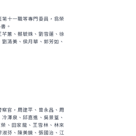
任第十一職等專門委員，翁榮
秘書。
王芊蕙、蔡毓姝、劉雪蓮、徐
、劉清美、侯月華、郭芳如、
警察官，周建平、曾永昌、周
、冷澤泉、邱嘉進、吳景篁、
志榮、田家龍、王雪林、林來
黎淑芬、陳美鏡、張國治、江