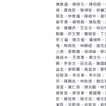
蕭進盛、陳傑化、陳和順、
祺、康政哲、陳博智、郭麗
昭全、林進福、陳威中、黃
吳平貴、蘇明欺、陳耿賢、
洲、蕭鐵虎、王志元、林志
朝義、許文賢、龔昭安、丁
李三福、陳文煌、羅瑞榮、
瑤、陶政宏、林顯紹、連信
人傑、曾賜聰、侯瑛峰、廖
陳森木、王懷軍、鄭文引、
興、李安文、莊志昌、陳國
益生、廖蔚蘭、黃雲良、鄭
莊郁清、李兆章、李杉陸、
芳、陳聰吉、林耿煜、趙志
清雲、謝仁傑、顏光勵、林
黃新智、廖良憲、蔡國寶、
宏、蘇冠齊、陳文協、楊天
東陞、洪凱傑、何智協、郭