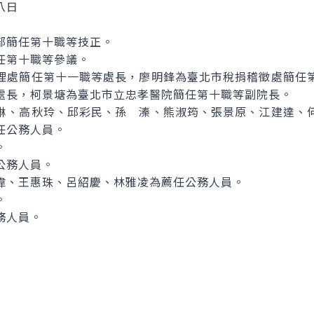
八日
部簡任第十職等技正。
任第十職等參議。
理處簡任第十一職等處長，廖明鋒為臺北市稅捐稽徵處簡任
處長，柯景塘為臺北市立忠孝醫院簡任第十職等副院長。
琳、高秋玲、邱彩民、孫 溱、熊淑筠、張景原、江建達、
任公務人員。
。
公務人員。
偉、王惠珠、呂紹慶、林雅凌為薦任公務人員。
。
務人員。