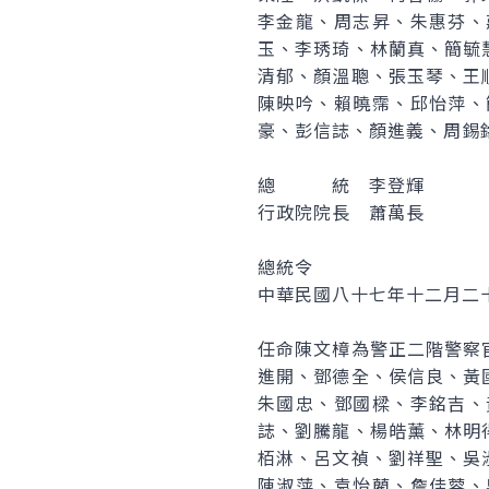
李金龍、周志昇、朱惠芬、
玉、李琇琦、林蘭真、簡毓
清郁、顏溫聰、張玉琴、王
陳映吟、賴曉霈、邱怡萍、
豪、彭信誌、顏進義、周錫
總 統 李登輝
行政院院長 蕭萬長
總統令
中華民國八十七年十二月二
任命陳文樟為警正二階警察
進開、鄧德全、侯信良、黃
朱國忠、鄧國樑、李銘吉、
誌、劉騰龍、楊皓薰、林明
栢淋、呂文禎、劉祥聖、吳
陳淑萍、袁怡藺、詹佳蓉、