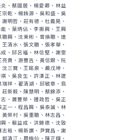
盛炎、蔡國居、楊愛卿、林益
王宗乾、楊銪源、吳和盛、吳
、謝明哲、莊有德、杜義晃、
賜能、葉炳佔、李振興、王興
洪聰興、沈東彬、曾煥聰、連
、王清水、張文聰、張孝華、
福成、邱呂福、林信堅、謝雯
王亮貴、游豐吉、黃信銀、阮
、沈三寶、王銘泉、嚴戊坤、
俊祺、吳良生、許漢正、林建
洪瑞祥、翟清湖、邱敏章、翁
、莊新毅、陳慧明、蔡錦添、
吉志、蕭豐榮、鍾政哲、吳正
張正一、程昌興、吳泰誠、林
、黃榮村、吳重聰、林志昌、
明興、賴益成、洪錦德、沈致
蘇志裕、楊新讚、尹寶昌、謝
、郭清江、周梅仙、陳正輝、