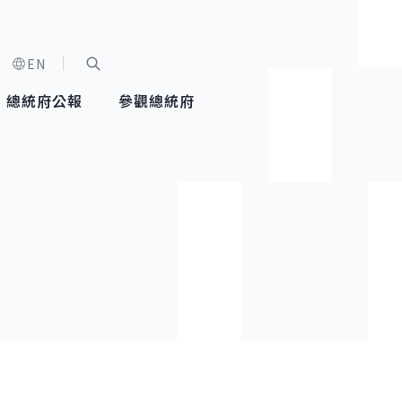
EN
字級選單
展開關鍵字搜尋
總統府公報
參觀總統府
健康台灣推動委員會
總統令
蕭美琴副總統
建築風華
全社會
每日活
行憲後
總統府
外交
網路相簿
國防