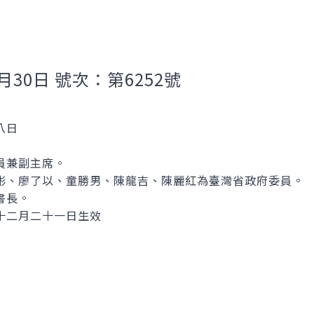
月30日 號次：第6252號
八日
員兼副主席。
彬、廖了以、童勝男、陳龍吉、陳麗紅為臺灣省政府委員。
書長。
十二月二十一日生效