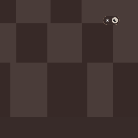
淺色模式
深色模式
防衛韌性委員會
動行程
歷任總統與副總統
展覽