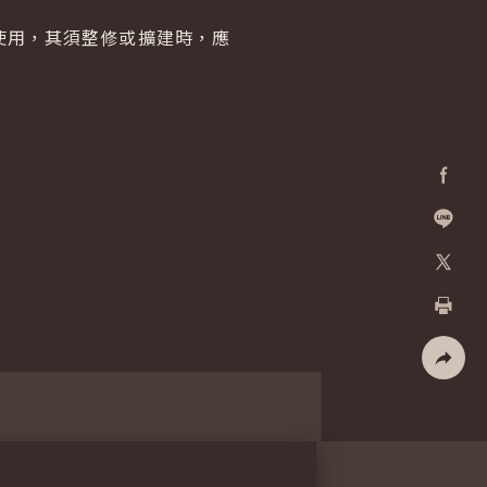
使用，其須整修或擴建時，應
Facebo
加入好
X
列印
社群分