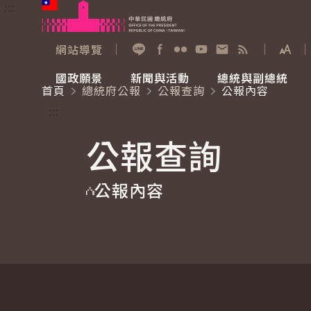
:::
跳到主要內容
中華民國總統府
網站導覽
展開
加入好友
Facebook
Flickr
YouTube
寫信給總統
RSS
國政願景
新聞與活動
總統與副總統
首頁
總統府公報
公報查詢
公報內容
國政願景
新聞與活動
總統與副總統
參觀總統府
:::
公報查詢
國家氣候變遷對策委員會
總統府新聞
賴清德總統
參觀資訊
公報內容
重要談話
影音頻道