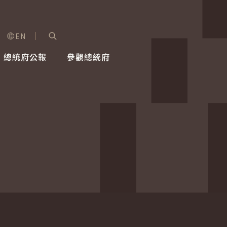
EN
字級選單
展開關鍵字搜尋
總統府公報
參觀總統府
健康台灣推動委員會
總統令
蕭美琴副總統
建築風華
全社會
每日活
行憲後
總統府
外交
網路相簿
國防