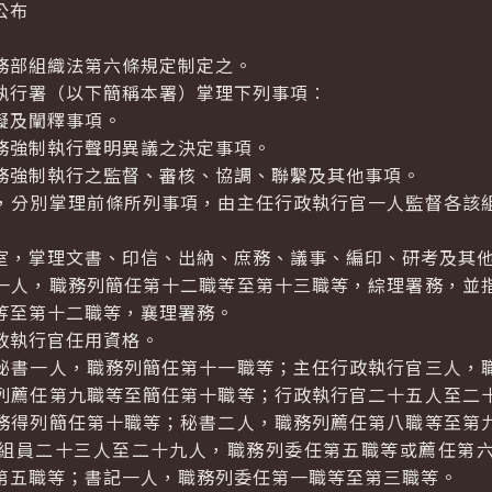
公布
務部組織法第六條規定制定之。
行署（以下簡稱本署）掌理下列事項︰
擬及闡釋事項。
務強制執行聲明異議之決定事項。
務強制執行之監督、審核、協調、聯繫及其他事項。
分別掌理前條所列事項，由主任行政執行官一人監督各該
，掌理文書、印信、出納、庶務、議事、編印、研考及其他
人，職務列簡任第十二職等至第十三職等，綜理署務，並
等至第十二職等，襄理署務。
政執行官任用資格。
書一人，職務列簡任第十一職等；主任行政執行官三人，
列薦任第九職等至簡任第十職等；行政執行官二十五人至二
務得列簡任第十職等；秘書二人，職務列薦任第八職等至第
組員二十三人至二十九人，職務列委任第五職等或薦任第
第五職等；書記一人，職務列委任第一職等至第三職等。