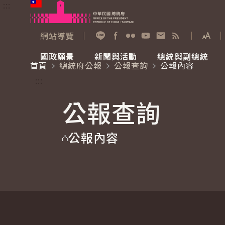
:::
跳到主要內容
中華民國總統府
網站導覽
展開
加入好友
Facebook
Flickr
YouTube
寫信給總統
RSS
國政願景
新聞與活動
總統與副總統
首頁
總統府公報
公報查詢
公報內容
國政願景
新聞與活動
總統與副總統
參觀總統府
:::
公報查詢
國家氣候變遷對策委員會
總統府新聞
賴清德總統
參觀資訊
公報內容
重要談話
影音頻道