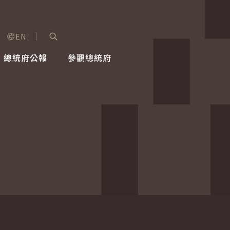
EN
字級選單
展開關鍵字搜尋
總統府公報
參觀總統府
健康台灣推動委員會
總統令
蕭美琴副總統
建築風華
全社會
每日活
行憲後
總統府
外交
網路相簿
國防