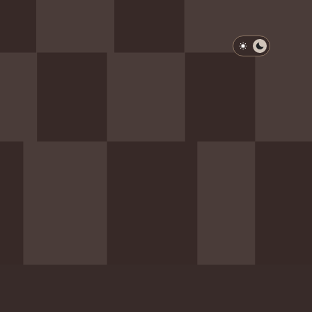
淺色模式
深色模式
防衛韌性委員會
動行程
歷任總統與副總統
展覽