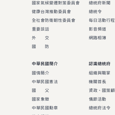
國家氣候變遷對策委員會
總統府新聞
健康台灣推動委員會
總統令
全社會防衛韌性委員會
每日活動行
重要談話
影音頻道
外 交
網路相簿
國 防
中華民國簡介
認識總統府
國情簡介
組織與職掌
中華民國憲法
機關首長
國 父
資政、國策
國家象徵
儀節活動
中華民國勳章
總統府法令