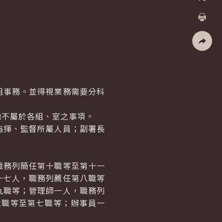
X
列印
社群分
組事務。並得視業務需要分科
不屬於各組、室之事項。
指揮、監督所屬人員；副署長
職務列簡任第十職等至第十一
十七人，職務列薦任第八職等
九職等；管理師一人，職務列
六職等至第七職等；辦事員一