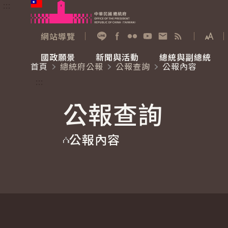
:::
跳到主要內容
中華民國總統府
網站導覽
展開
加入好友
Facebook
Flickr
YouTube
寫信給總統
RSS
國政願景
新聞與活動
總統與副總統
首頁
總統府公報
公報查詢
公報內容
國政願景
新聞與活動
總統與副總統
參觀總統府
:::
公報查詢
國家氣候變遷對策委員會
總統府新聞
賴清德總統
參觀資訊
公報內容
重要談話
影音頻道