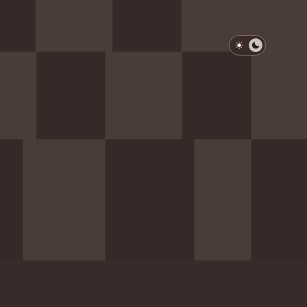
淺色模式
深色模式
防衛韌性委員會
動行程
歷任總統與副總統
展覽