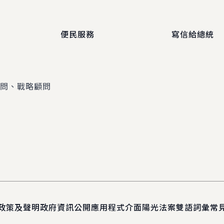
便民服務
寫信給總統
顧問、戰略顧問
政策及聲明
政府資訊公開
應用程式介面
陽光法案
雙語詞彙
常