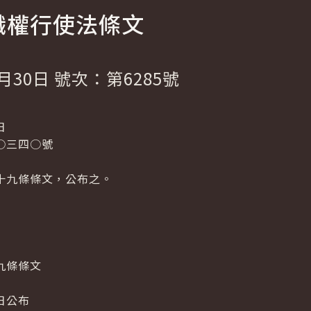
職權行使法條文
月30日 號次：第6285號
日
○三四○號
十九條條文，公布之。
九條條文
日公布