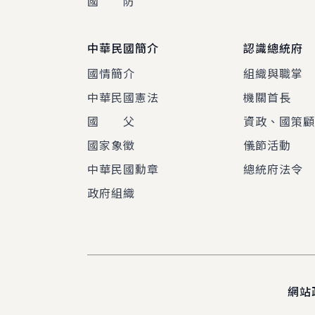
國 防
中華民國簡介
認識總統府
國情簡介
組織與職掌
中華民國憲法
機關首長
國 父
資政、國策
國家象徵
儀節活動
中華民國勳章
總統府法令
政府組織
網站