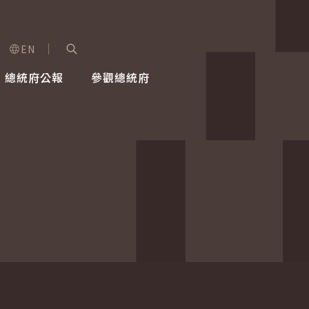
EN
字級選單
展開關鍵字搜尋
總統府公報
參觀總統府
健康台灣推動委員會
總統令
蕭美琴副總統
建築風華
全社會
每日活
行憲後
總統府
外交
網路相簿
國防