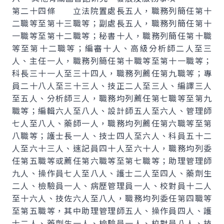
第二十四條 立法院置處長五人，職務列簡任第十
二職等至第十三職等；副處長五人，職務列簡任第十
一職等至第十二職等；秘書十人，職務列簡任第十職
等至第十二職等；編審十人、高級分析師二人至三
人、主任一人，職務列簡任第十職等至第十一職等；
科長三十一人至三十四人，職務列薦任第九職等；專
員二十八人至三十三人、技正二人至三人、編譯三人
至五人、分析師三人，職務均列薦任第七職等至第九
職等；編輯六人至八人、設計師五人至六人、管理師
七人至八人、藥師一人，職務均列薦任第六職等至第
八職等；護士長一人、技士四人至六人、科員五十二
人至六十三人、速記員四十人至六十人，職務均列委
任第五職等或薦任第六職等至第七職等；助理管理師
九人、操作員七人至八人、護士二人至四人、藥劑生
二人、檢驗員一人、病歷管理員一人、校對員十二人
至十六人、技佐六人至八人，職務均列委任第四職等
至第五職等，其中助理管理師五人、操作員四人、護
士二人、藥劑生一人、檢驗員一人、校對員八人、技