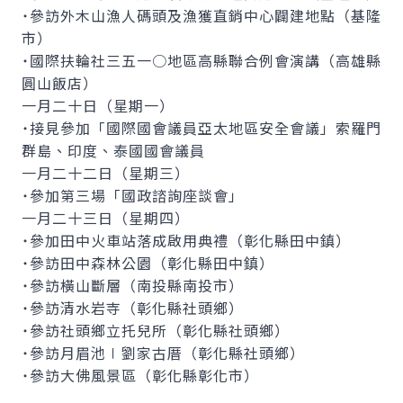
˙參訪外木山漁人碼頭及漁獲直銷中心闢建地點（基隆
市）
˙國際扶輪社三五一○地區高縣聯合例會演講（高雄縣
圓山飯店）
一月二十日（星期一）
˙接見參加「國際國會議員亞太地區安全會議」索羅門
群島、印度、泰國國會議員
一月二十二日（星期三）
˙參加第三場「國政諮詢座談會」
一月二十三日（星期四）
˙參加田中火車站落成啟用典禮（彰化縣田中鎮）
˙參訪田中森林公園（彰化縣田中鎮）
˙參訪橫山斷層（南投縣南投市）
˙參訪清水岩寺（彰化縣社頭鄉）
˙參訪社頭鄉立托兒所（彰化縣社頭鄉）
˙參訪月眉池∣劉家古厝（彰化縣社頭鄉）
˙參訪大佛風景區（彰化縣彰化市）