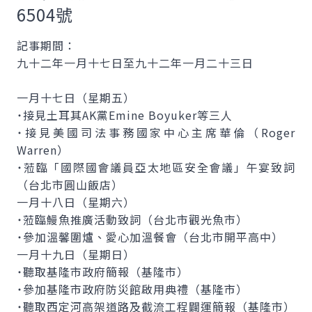
6504號
記事期間：
九十二年一月十七日至九十二年一月二十三日
一月十七日（星期五）
˙接見土耳其AK黨
Emine Boyuker
等三人
˙接見美國司法事務國家中心主席華倫（
Roger
Warren
）
˙蒞臨「國際國會議員亞太地區安全會議」午宴致詞
（台北市圓山飯店）
一月十八日（星期六）
˙蒞臨鰻魚推廣活動致詞（台北市觀光魚市）
˙參加溫馨圍爐、愛心加溫餐會（台北市開平高中）
一月十九日（星期日）
˙聽取基隆市政府簡報（基隆市）
˙參加基隆市政府防災館啟用典禮（基隆市）
˙聽取西定河高架道路及截流工程闢運簡報（基隆市）