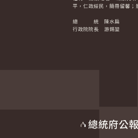
平，仁政綏民，簡冊留馨；
總 統 陳水扁
行政院院長 游錫堃
總統府公