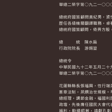
華總二榮字第○九二一○○
總統府國策顧問黃紀男，資
歷任各級機關翻譯職務，卓
總統府國策顧問，倚畀方殷
總 統 陳水扁
行政院院長 游錫堃
總統令
中華民國九十二年五月二十
華總二榮字第○九二一○○
花蓮縣縣長張福興，性行端
憲章法制，夙嫻治世規模。
總經理，調節金融，福國利
政壇，先後膺任國民大會代
福利，勳績昭著，靖獻孔彰