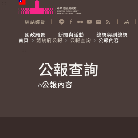
:::
跳到主要內容
中華民國總統府
網站導覽
展開
加入好友
Facebook
Flickr
YouTube
寫信給總統
RSS
國政願景
新聞與活動
總統與副總統
首頁
總統府公報
公報查詢
公報內容
國政願景
新聞與活動
總統與副總統
參觀總統府
:::
公報查詢
國家氣候變遷對策委員會
總統府新聞
賴清德總統
參觀資訊
公報內容
重要談話
影音頻道