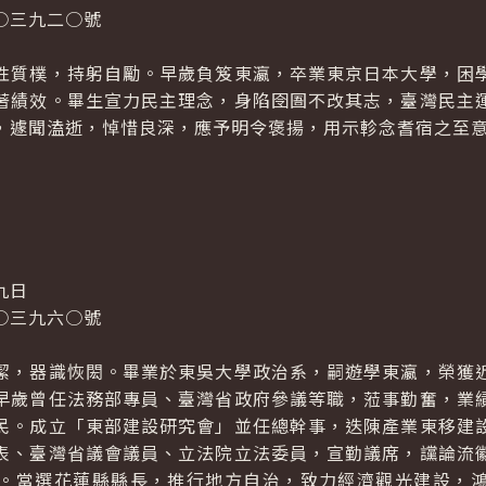
○三九二○號
性質樸，持躬自勵。早歲負笈東瀛，卒業東京日本大學，困
著績效。畢生宣力民主理念，身陷囹圄不改其志，臺灣民主
，遽聞溘逝，悼惜良深，應予明令褒揚，用示軫念耆宿之至
九日
○三九六○號
潔，器識恢閎。畢業於東吳大學政治系，嗣遊學東瀛，榮獲
早歲曾任法務部專員、臺灣省政府參議等職，蒞事勤奮，業
民。成立「東部建設研究會」並任總幹事，迭陳產業東移建
表、臺灣省議會議員、立法院立法委員，宣勤議席，讜論流
。當選花蓮縣縣長，推行地方自治，致力經濟觀光建設，