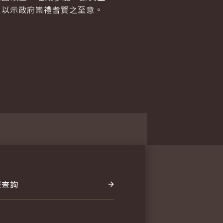
，以示政府崇禮耆賢之至意。
報查詢