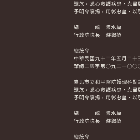
艱危，悉心救護病患，克盡
予明令褒揚，用彰忠藎，以
總 統 陳水扁
行政院院長 游錫堃
總統令
中華民國九十二年五月二十
華總二榮字第○九二一○○
臺北市立和平醫院護理科副
艱危，悉心救護病患，克盡
予明令褒揚，用彰忠藎，以
總 統 陳水扁
行政院院長 游錫堃
總統令