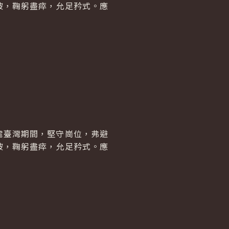
被，鞠躬盡瘁，允足矜式。應
虐臺灣期間，堅守崗位，弗避
被，鞠躬盡瘁，允足矜式。應