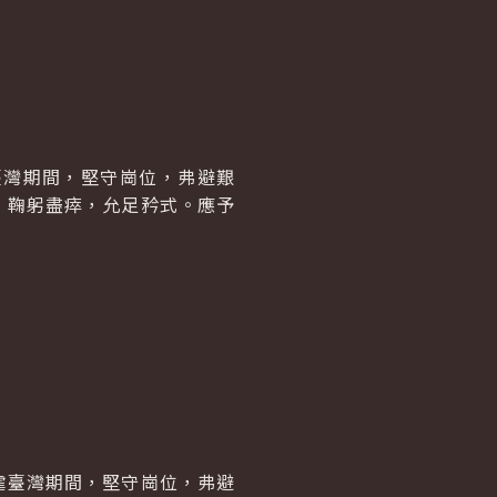
臺灣期間，堅守崗位，弗避艱
，鞠躬盡瘁，允足矜式。應予
虐臺灣期間，堅守崗位，弗避