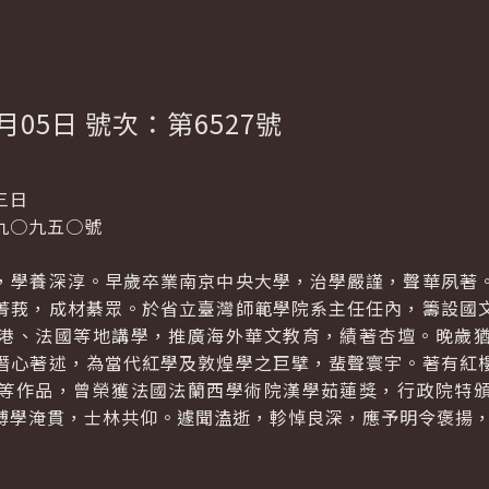
月05日 號次：第6527號
三日
九○九五○號
，學養深淳。早歲卒業南京中央大學，治學嚴謹，聲華夙著
菁莪，成材綦眾。於省立臺灣師範學院系主任任內，籌設國
港、法國等地講學，推廣海外華文教育，績著杏壇。晚歲
潛心著述，為當代紅學及敦煌學之巨擘，蜚聲寰宇。著有紅
等作品，曾榮獲法國法蘭西學術院漢學茹蓮獎，行政院特
博學淹貫，士林共仰。遽聞溘逝，軫悼良深，應予明令褒揚