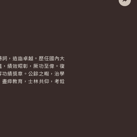
社群分
詩詞，造詣卓越。歷任國內大
蘊，績效昭彰，厥功至偉。復
等功績獎章。公餘之暇，治學
，盡瘁教育，士林共仰，考銓