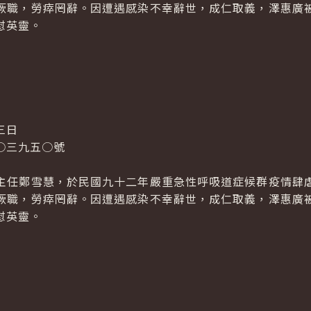
厥職，勞瘁罔辭。因遭遇感染不幸辭世，成仁取義，澤惠廣
慰英靈。
三日
○三九五○號
主任鄭雪慧，於民國九十二年嚴重急性呼吸道症候群疫情肆
厥職，勞瘁罔辭。因遭遇感染不幸辭世，成仁取義，澤惠廣
慰英靈。