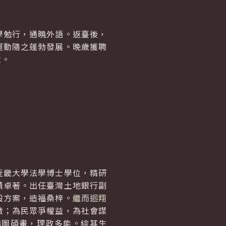
學勉行，通曉外語。返臺後，
運動隨之蓬勃發展。晚歲獲聘
意。
近畿大學法學博士學位，精研
績卓著。出任臺灣土地銀行副
設方案，造福桑梓。繼而迴翔
徽；為民眾爭權益，為社會謀
鴻圖碩畫，理政多能。綜其生