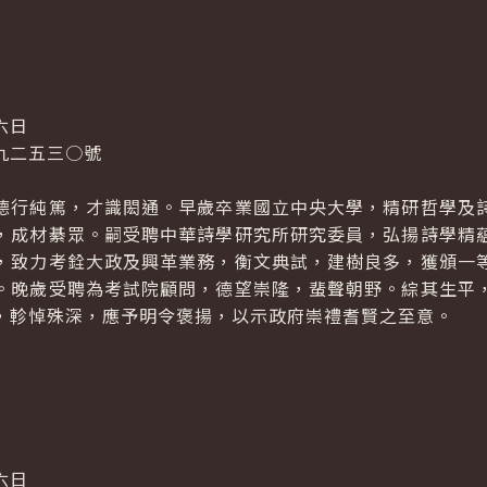
六日
九二五三○號
德行純篤，才識閎通。早歲卒業國立中央大學，精研哲學及
，成材綦眾。嗣受聘中華詩學研究所研究委員，弘揚詩學精
，致力考銓大政及興革業務，衡文典試，建樹良多，獲頒一
。晚歲受聘為考試院顧問，德望崇隆，蜚聲朝野。綜其生平
，軫悼殊深，應予明令褒揚，以示政府崇禮耆賢之至意。
六日