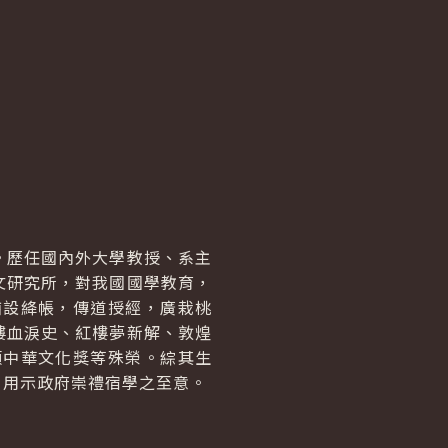
。歷任國內外大學教授、系主
文研究所，對我國國學教育，
猶設絳帳，傳道授經，廣栽桃
樓血淚史、紅樓夢新解、敦煌
頒中華文化獎等殊榮。綜其生
，用示政府崇禮宿學之至意。