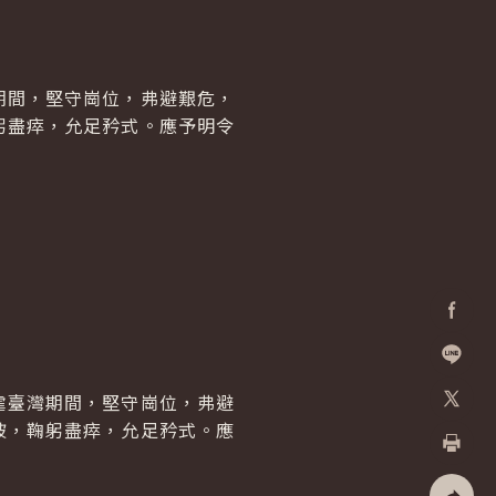
期間，堅守崗位，弗避艱危，
躬盡瘁，允足矜式。應予明令
Facebo
加入好
虐臺灣期間，堅守崗位，弗避
被，鞠躬盡瘁，允足矜式。應
X
列印