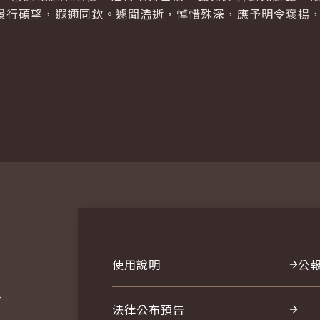
景行碩望，遐邇同欽。遽聞溘逝，悼惜殊深，應予明令褒揚
使用說明
公
報
法律公布預告