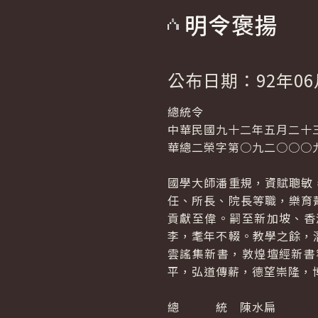
明令褒揚
公布日期：92年06
總統令
中華民國九十二年五月二十
華總二榮字第○九二○○○
國學大師潘重規，資賦聰敏
任、所長、院長等職，樂育
貢獻至偉。嗣至新加坡、香
李，耄年不輟。教學之餘，
雲謠集新書，敦煌壇經新書
平，弘道傳薪，德望崇隆，
總 統 陳水扁