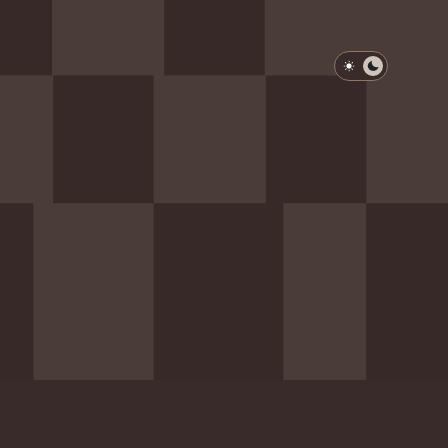
淺色模式
深色模式
防衛韌性委員會
動行程
歷任總統與副總統
展覽