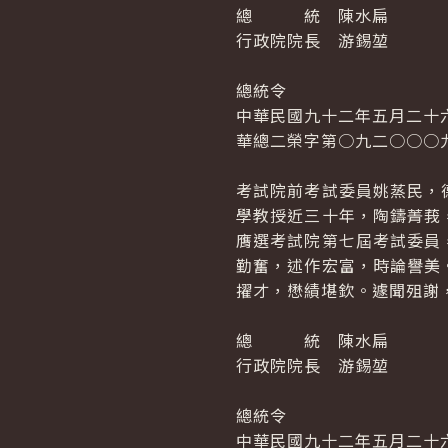
總 統 陳水扁
行政院院長 游錫堃
總統令
中華民國九十二年五月二十
華總二榮字第○九二○○○
考試院前考試委員姚蒸民，
學教授近三十年，陶鑄菁莪
膺選考試院第七屆考試委員
勤奮，述作宏富，時論譽美
擢才，懋績堪欽。遽聞殂謝
總 統 陳水扁
行政院院長 游錫堃
總統令
中華民國九十二年五月二十