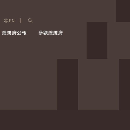
EN
字級選單
展開關鍵字搜尋
總統府公報
參觀總統府
健康台灣推動委員會
總統令
蕭美琴副總統
建築風華
全社會
每日活
行憲後
總統府
外交
網路相簿
國防