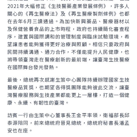
2021年大幅修正《生技醫藥產業發展條例》，許多人
關心的《再生醫療法》及《再生醫療製劑條例》也都
在去年6月三讀通過。為加快新興藥品、醫療器材以
及保健營養食品的上市時程，政府也持續簡化審查程
序，建置與國際調和的管理制度與臨床試驗環境，希
望讓患者能夠獲得更好治療與照顧。相信只要政府與
民間持續溝通、通力合作，不僅能提升人民健康，也
將帶領臺灣走在醫療創新的最前端，讓臺灣生技醫療
在國際舞台發光發熱。
最後，總統再次感謝生策中心團隊持續辦理國家生技
醫療品質獎，也期望各得獎團隊能夠彼此交流，讓臺
灣醫療服務與生技產業都能更上一層樓，打造一個健
康、永續、有韌性的臺灣。
訪賓一行由生策中心董事長王金平率領，衛福部長邱
泰源陪同，前來總統府晉見總統，總統府秘書長潘孟
安也在座。