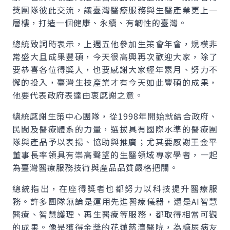
獎團隊彼此交流，讓臺灣醫療服務與生醫產業更上一
層樓，打造一個健康、永續、有韌性的臺灣。
總統致詞時表示，上週五他參加生策會年會，規模非
常盛大且成果豐碩，今天很高興再次歡迎大家，除了
要恭喜各位得獎人，也要感謝大家經年累月、努力不
懈的投入，臺灣生技產業才有今天如此豐碩的成果，
他要代表政府表達由衷感謝之意。
總統感謝生策中心團隊，從1998年開始就結合政府、
民間及醫療體系的力量，選拔具有國際水準的醫療團
隊與產品予以表揚、協助與推廣；尤其要感謝王金平
董事長率領具有崇高聲望的生醫領域專家學者，一起
為臺灣醫療服務技術與產品品質嚴格把關。
總統指出，在座得獎者也都努力以科技提升醫療服
務。許多團隊無論是運用先進醫療儀器，還是AI智慧
醫療、智慧護理、再生醫療等服務，都取得相當可觀
的成果。像是獲得金獎的花蓮慈濟醫院，為糖尿病友