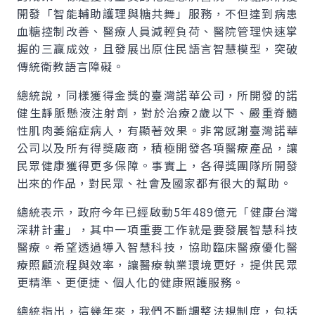
開發「智能輔助護理與糖共舞」服務，不但達到病患
血糖控制改善、醫療人員減輕負荷、醫院管理快速掌
握的三贏成效，且發展出原住民語言智慧模型，突破
傳統衛教語言障礙。
總統說，同樣獲得金獎的臺灣諾華公司，所開發的諾
健生靜脈懸液注射劑，對於治療2歲以下、嚴重脊髓
性肌肉萎縮症病人，有顯著效果。非常感謝臺灣諾華
公司以及所有得獎廠商，積極開發各項醫療產品，讓
民眾健康獲得更多保障。事實上，各得獎團隊所開發
出來的作品，對民眾、社會及國家都有很大的幫助。
總統表示，政府今年已經啟動5年489億元「健康台灣
深耕計畫」，其中一項重要工作就是要發展智慧科技
醫療。希望透過導入智慧科技，協助臨床醫療優化醫
療照顧流程與效率，讓醫療執業環境更好，提供民眾
更精準、更便捷、個人化的健康照護服務。
總統指出，這幾年來，我們不斷調整法規制度，包括