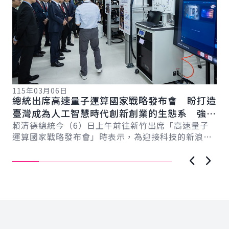
115年03月06日
11
總統出席高速量子運算國家戰略發布會 盼打造
總
總
臺灣成為人工智慧時代創新創業的生態系 強化
立
國際競爭力
賴清德總統今（6）日上午前往新竹出席「高速量子
價
賴
運算國家戰略發布會」時表示，為迎接科技的新浪
訊
潮，政府提出結合人工智慧與量子運算的「AI新十大
臺
建...
上一張圖
下一
:::