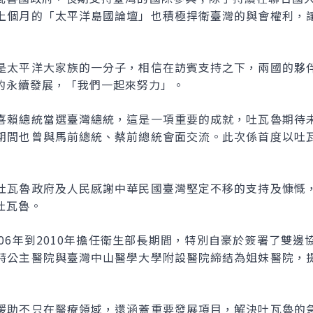
上個月的「太平洋島國論壇」也積極捍衛臺灣的與會權利，
是太平洋大家族的一分子，相信在訪賓支持之下，兩國的夥
的永續發展，「我們一起來努力」。
喜賴總統當選臺灣總統，這是一項重要的成就，吐瓦魯期待
期間也曾與馬前總統、蔡前總統會面交流。此次係首度以吐
吐瓦魯政府及人民感謝中華民國臺灣堅定不移的支持及慷慨
吐瓦魯。
06年到2010年擔任衛生部長期間，特別自豪於簽署了雙
特公主醫院與臺灣中山醫學大學附設醫院締結為姐妹醫院，
援助不只在醫療領域，還涵蓋重要發展項目，解決吐瓦魯的