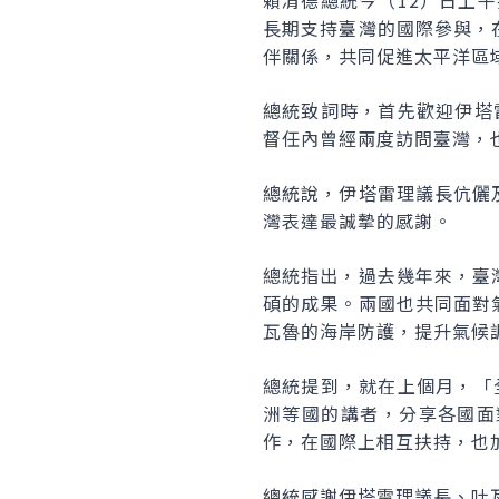
賴清德總統今（12）日上
長期支持臺灣的國際參與，
伴關係，共同促進太平洋區
總統致詞時，首先歡迎伊塔
督任內曾經兩度訪問臺灣，也
總統說，伊塔雷理議長伉儷
灣表達最誠摯的感謝。
總統指出，過去幾年來，臺
碩的成果。兩國也共同面對
瓦魯的海岸防護，提升氣候
總統提到，就在上個月，「
洲等國的講者，分享各國面
作，在國際上相互扶持，也
總統感謝伊塔雷理議長、吐