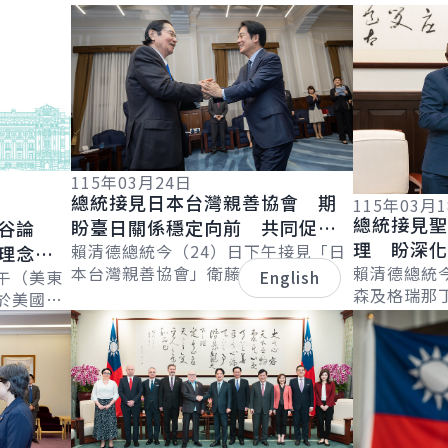
詳細內容
詳細內容
115年03月24日
總統接見日本台灣親善協會 期
115年03月
總統接見
盼臺日關係穩定向前 共同促進
谷論
理 盼深
區域經濟繁榮發展
賴清德總統今（24）日下午接見「日
理念相
本台灣親善協會」衛藤征士郎會長乙
續拓展邦
賴清德總統
界繁榮
午（美東
English
行，感謝協會長期支持臺灣，促進臺
森及格瑞那
於美國
日在各領域的交流合作。並表示，臺
害管理及移民部
詳細內容
詳細內容
l &
日除在半導...
Leacock
..