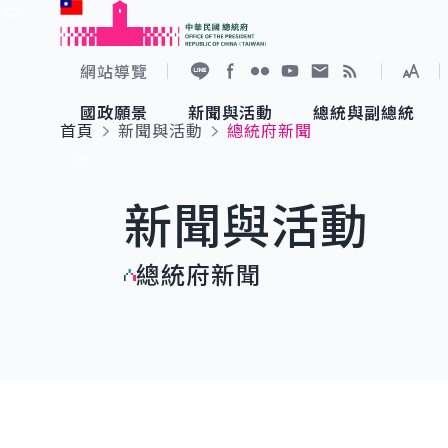
:::
跳到主要內容
中華民國總統府
網站導覽
展開
加入好友
Facebook
Flickr
YouTube
寫信給總統
RSS
國政願景
新聞與活動
總統與副總統
首頁
新聞與活動
總統府新聞
國政願景
新聞與活動
總統與副總統
參觀總統府
:::
新聞與活動
國家氣候變遷對策委員會
總統府新聞
賴清德總統
參觀資訊
總統府新聞
重要談話
影音頻道