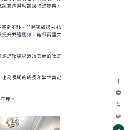
感謝臺灣幫助該國增進農業、
堅定不移，並將延續過去45
續提升雙邊關係，確保兩國共
摯邀請賴總統造訪美麗的吐瓦
，也為長期的成長和繁榮奠定
Facebo
也在座。
加入好
X
列印