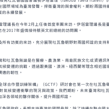
午接見吐瓦魯國國會議長伊塔雷理（
Iakoba Taeia Italeli
）
在國際場域為臺灣發聲，捍衛臺灣的與會權利。期盼兩國持
域的永續發展。
雷理議長在今年2月上任後首度率團來訪。伊塔雷理議長是
在2017年盛情接待蔡英文前總統的訪問團。
及所有訪賓的來訪，充分展現吐瓦魯朝野對兩國邦誼的支持
灣和吐瓦魯無論是在醫療、農漁業、南島民族文化或資通訊
氣候變遷的挑戰，透過跟美國、澳洲、紐西蘭等理念相近國
調適的韌性。
全球合作暨訓練架構」（
GCTF
）研討會也第一次在吐瓦魯
對氣候變遷衝擊的現況與政策。我們期盼，未來臺灣和吐
加深各領域的夥伴關係，提升兩國邦誼。
瓦魯國政府，長期支持臺灣的國際參與；除了持續在聯合國