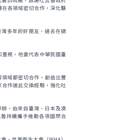
伉儷訪問團，感謝吐瓦魯政府
續在各領域密切合作，深化夥
臺灣多年的好朋友，過去在總
和重視，他要代表中華民國臺
等領域都密切合作，創造出豐
家合作彼此交換經驗，強化吐
舉辦，由來自臺灣、日本及澳
瓦魯持續攜手推動各項國際合
大會、世界衛生大會（
WHA
）