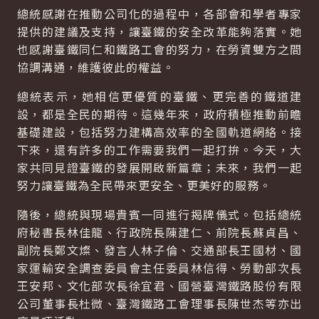
總統感謝在推動公司化的過程中，各部會和學者專家
提供的建議及支持，讓臺鐵的安全改革能夠落實。她
也感謝臺鐵同仁和鐵路工會的努力，在勞資雙方之間
協調溝通，維護彼此的權益。
總統表示，她相信更優質的臺鐵、更完善的鐵道建
設，都是全民的期待。這幾年來，政府積極推動前瞻
基礎建設，包括努力建構高效率的全國軌道網絡。接
下來，還有許多的工作需要我們一起打拚。今天，大
家共同見證臺鐵的發展開啟新篇章；未來，我們一起
努力讓臺鐵為全民帶來更安全、更美好的服務。
隨後，總統與現場貴賓一同進行揭牌儀式。包括總統
府秘書長林佳龍、行政院長陳建仁、前院長蘇貞昌、
副院長鄭文燦、發言人林子倫、交通部長王國材、國
家運輸安全調查委員會主任委員林信得、勞動部次長
王安邦、文化部次長徐宜君、國營臺灣鐵路股份有限
公司董事長杜微、臺灣鐵路工會理事長陳世杰等亦出