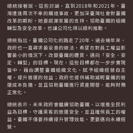
總統接著說，這些討論，直到2018年和2021年，臺
灣遭逢兩次不幸的鐵道事故，更加深臺灣社會對臺鐵
改革的期盼。她要感謝家屬的支持，協助臺鐵的組織
轉型及安全改革，也讓公司化得以順利推動。
總統指出，臺鐵公司化的路走了20年。過去幾年來，
政府也一直尋求最妥善的做法，希望在對員工權益影
響最小的情況下，改變臺鐵的體質，邁向「安全、安
定、轉型」的目標。現在，這些目標都在一步步實現
當中，藉由調整臺鐵組織文化，賦予組織經營自主
權，提升營運的效益；政府也提供補助減輕臺鐵的營
運成本負擔，並且協助臺鐵進行資產開發，能夠財務
正常化。
總統表示，未來政府會繼續協助臺鐵，以增進全民利
益為目標，守護乘客的旅運安全，並且確保員工的權
益。臺鐵不僅要持續提升管理效能，更要邁向永續經
營。