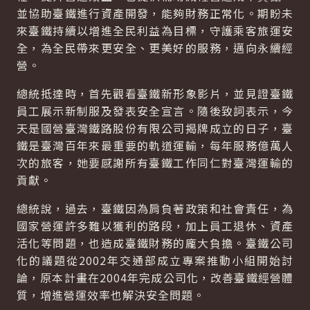
並協助臺鐵進行資產開發，能夠財務正常化。期盼未
來臺鐵持續以增進全民利益為目標，守護乘客旅運安
全，為全民帶來更安全、更美好的服務，邁向永續經
營。
總統抵達時，首先觀看臺鐵新形象影片，並見證臺鐵
員工展示新制服及發表安全宣言。隨後致詞表示，今
天是國營臺灣鐵路股份有限公司揭牌成立的日子，臺
鐵是臺灣百年來最重要的軌道運輸，每年服務億萬人
次的旅客，她要感謝所有臺鐵工作同仁對臺灣運輸的
貢獻。
總統說，過去，臺鐵因為肩負著政策和社會責任，為
國家營運許多難以獲利的路段，加上員工退休、資產
活化等問題，也造成臺鐵財務的龐大負擔。臺鐵公司
化的議題從2002年交通部成立專案推動小組開始討
論，原本計畫在2004年完成公司化，改善臺鐵經營體
質，增進營運效率也解決安全問題。