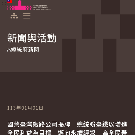
:::
:::
跳到主要內容
中華民國總統府
展開選單
新聞與活動
總統府新聞
113年01月01日
國營臺灣鐵路公司揭牌 總統盼臺鐵以增進
全民利益為目標 邁向永續經營 為全民帶