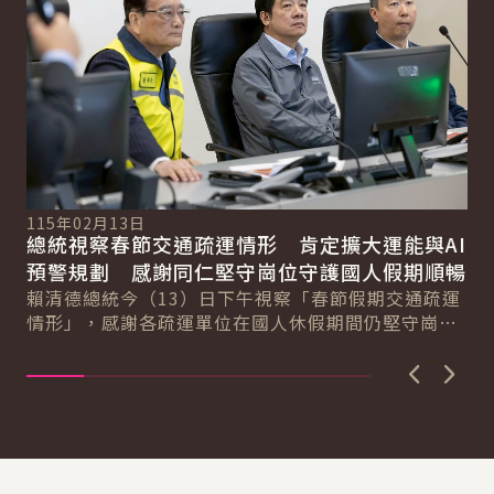
115年02月13日
11
總統視察春節交通疏運情形 肯定擴大運能與AI
總
總
預警規劃 感謝同仁堅守崗位守護國人假期順暢
工
賴清德總統今（13）日下午視察「春節假期交通疏運
賴
情形」，感謝各疏運單位在國人休假期間仍堅守崗
航
位。總統表示，今年因返鄉與旅遊需求增加，整體疏
章
運...
實..
上一張圖
下一
:::