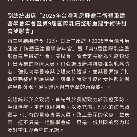
副總統出席「
2025
年台灣乳房腫瘤手術暨重建
醫學會年會暨第
9
屆國際乳癌整形重建手術研討
會雙聯會」
蕭美琴副總統今（15）日上午出席「2025年台灣乳房
腫瘤手術暨重建醫學會年會」暨「第9屆國際乳癌整
形重建手術研討會」雙聯會，除肯定長期為乳癌領域
付出專業的醫療人員，也強調政府將持續推動乳癌防
治，強化精準醫療與心理支持體系，並與醫界攜手打
造更完整的照護網絡，讓每位面對乳癌的女性都能獲
得早期發現、適切治療與有尊嚴的康復旅程。
副總統以英文致詞，首先對於長期致力於乳癌預防、
手術治療、重建技術創新、以及充滿同理心的病患照
護等，所有的醫療專業人員，致上最深的敬意。並表
示，這不只是一場醫學會議，更是一份共同的努力以
及對重生與希望的承諾。