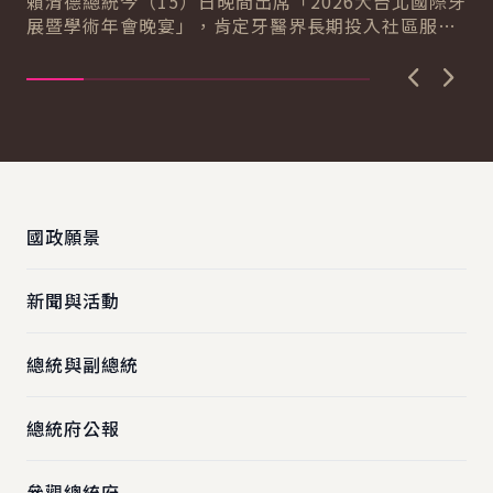
賴清德總統今（15）日晚間出席「2026大台北國際牙
賴
展暨學術年會晚宴」，肯定牙醫界長期投入社區服務
療
民眾的精神，期盼未來與牙醫界夥伴共同努力，...
獲
上一張圖
下一
:::
國政願景
新聞與活動
總統與副總統
總統府公報
參觀總統府