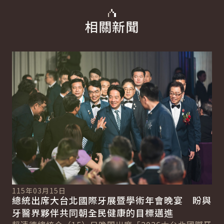
相關新聞
詳細內容
詳
115年03月15日
11
總統出席大台北國際牙展暨學術年會晚宴 盼與
總
總
牙醫界夥伴共同朝全民健康的目標邁進
產