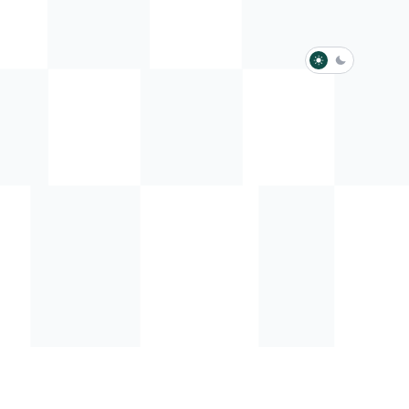
淺色模式
深色模式
防衛韌性委員會
動行程
歷任總統與副總統
展覽