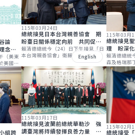
115年03月24日
總統接見日本台灣親善協會 期
115年03月
總統接見
盼臺日關係穩定向前 共同促進
谷論
理 盼深
區域經濟繁榮發展
賴清德總統今（24）日下午接見「日
理念相
本台灣親善協會」衛藤征士郎會長乙
續拓展邦
賴清德總統
界繁榮
午（美東
English
行，感謝協會長期支持臺灣，促進臺
森及格瑞那
於美國
日在各領域的交流合作。並表示，臺
害管理及移民部
詳細內容
詳細內容
l &
日除在半導...
Leacock
..
115年03月17日
總統接見波蘭前總統華勒沙 強
115年02月
調臺灣將持續發揮良善力量 成
小組跨
總統接受「