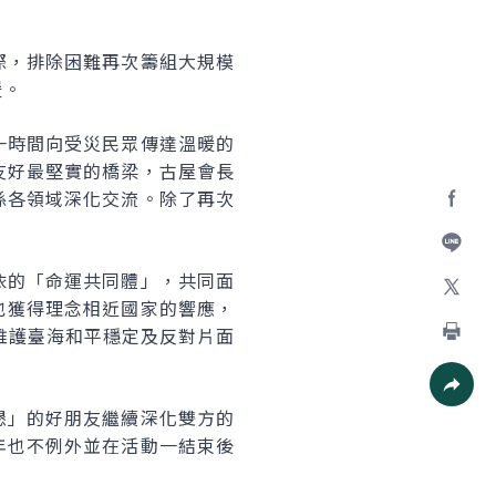
際，排除困難再次籌組大規模
暖。
一時間向受災民眾傳達溫暖的
友好最堅實的橋梁，古屋會長
係各領域深化交流。除了再次
Facebo
加入好
依的「命運共同體」，共同面
也獲得理念相近國家的響應，
X
維護臺海和平穩定及反對片面
列印
社群分
懇」的好朋友繼續深化雙方的
年也不例外並在活動一結束後