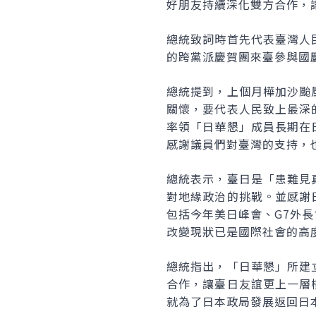
好朋友持續深化雙方合作，
總統致詞時首先代表臺灣人
的跨黨派慶賀團來臺參與國
總統提到，上個月樺加沙颱
關懷，要代表人民致上最深
率領「日華懇」成員長期在
感謝議員們對臺灣的支持，
總統表示，臺日是「患難見
對地緣政治的挑戰。並感謝
包括今年美日峰會、G7外
改變現狀已是國際社會的高
總統指出，「日華懇」所建
合作，讓臺日友誼更上一層
就為了日本政局發展返回日