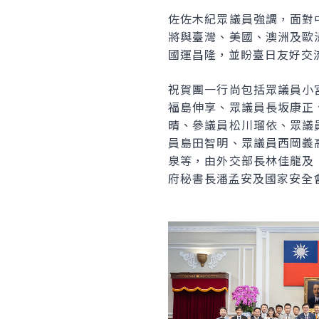
佐佐木紀眾議員強調，面對
將與臺灣、美國、澳洲及歐
國運昌隆，並盼臺日友好交
祝賀團一行尚包括眾議員小
福島伸享、眾議員長坂康正
晴、參議員松川瑠依、眾議
員島田智明、眾議員西岡義
泉等，由外交部長林佳龍及
府秘書長潘孟安及國家安全