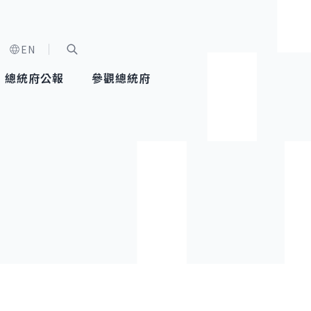
EN
字級選單
展開關鍵字搜尋
總統府公報
參觀總統府
健康台灣推動委員會
總統令
蕭美琴副總統
建築風華
全社會
每日活
行憲後
總統府
外交
網路相簿
國防