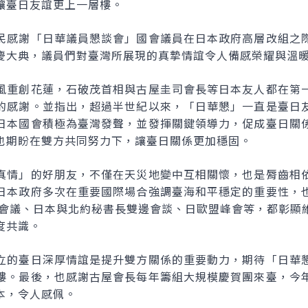
讓臺日友誼更上一層樓。
民感謝「日華議員懇談會」國會議員在日本政府高層改組之
慶大典，議員們對臺灣所展現的真摯情誼令人備感榮耀與溫
風重創花蓮，石破茂首相與古屋圭司會長等日本友人都在第
的感謝。並指出，超過半世紀以來，「日華懇」一直是臺日
日本國會積極為臺灣發聲，並發揮關鍵領導力，促成臺日關
也期盼在雙方共同努力下，讓臺日關係更加穩固。
真情」的好朋友，不僅在天災地變中互相關懷，也是脣齒相
日本政府多次在重要國際場合強調臺海和平穩定的重要性，
長會議、日本與北約秘書長雙邊會談、日歐盟峰會等，都彰顯
度共識。
立的臺日深厚情誼是提升雙方關係的重要動力，期待「日華
樓。最後，也感謝古屋會長每年籌組大規模慶賀團來臺，今
本，令人感佩。