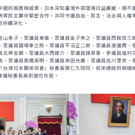
中國的施壓與威脅，日本深知臺灣外部環境日益嚴峻，絕不
洲等民主夥伴緊密合作，共同守護自由、民主、法治與人權
流持續深化。
宮山泰子、眾議員東徹、眾議員金子恭之、眾議員西銘恒三
、眾議員國場幸之助、眾議員平沼正二郎、眾議員渡邊周、
員北神圭朗、眾議員大西健介、眾議員篠原豪、參議員塩村
高、眾議員高橋英明、眾議員岸田光廣、眾議員吉川里奈、
「台灣日本關係協會」秘書長張仁久陪同，前來總統府與總
會議秘書長吳釗燮也在座。