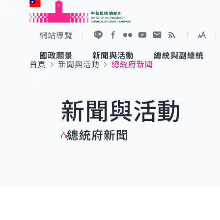
:::
跳到主要內容
中華民國總統府
網站導覽
展開
加入好友
Facebook
Flickr
YouTube
寫信給總統
RSS
國政願景
新聞與活動
總統與副總統
首頁
新聞與活動
總統府新聞
國政願景
新聞與活動
總統與副總統
參觀總統府
:::
新聞與活動
國家氣候變遷對策委員會
總統府新聞
賴清德總統
參觀資訊
總統府新聞
重要談話
影音頻道