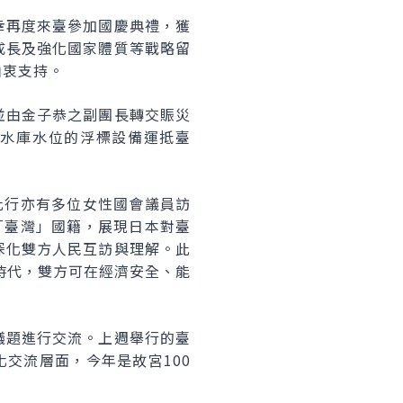
幸再度來臺參加國慶典禮，獲
成長及強化國家體質等戰略留
由衷支持。
並由金子恭之副團長轉交賑災
測水庫水位的浮標設備運抵臺
此行亦有多位女性國會議員訪
「臺灣」國籍，展現日本對臺
深化雙方人民互訪與理解。此
時代，雙方可在經濟安全、能
議題進行交流。上週舉行的臺
化交流層面，今年是故宮100