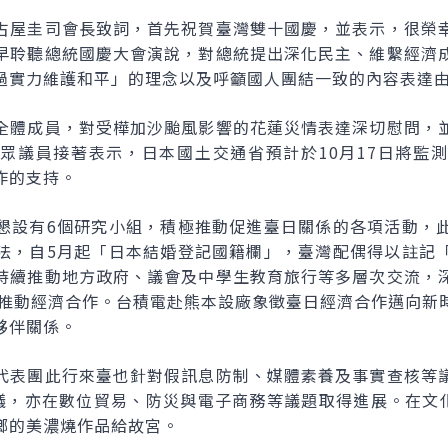
古屋圭司會長致詞，首先祝賀臺灣雙十國慶，並表示，很榮
早聆聽總統國慶大會演說，對總統提出深化民主、維繫經濟
過實力維護和平」的理念以及呼籲國人團結一致的內容表達
全體成員，對受樺加沙颱風影響的花蓮災情表達深切慰問，
眾議員接著表示，日本國土交通省預計於10月17日將監
作的支持。
懇設有6個研究小組，積極推動促進臺日關係的各項活動，
法，自5月起「日本結婚登記國籍欄」，臺灣配偶得以註記
持續推動地方政府、議會及中學生教育旅行等多層次交流，
持續推動經濟合作。台積電赴熊本設廠象徵臺日經濟合作邁向新
夥伴關係。
代表團此行來臺也針對假訊息防制、媒體素養及事實查核等
會議，亦在數位貿易、防災與電子商務等議題取得進展。在文
鄉的美濃燒作品給故宮。