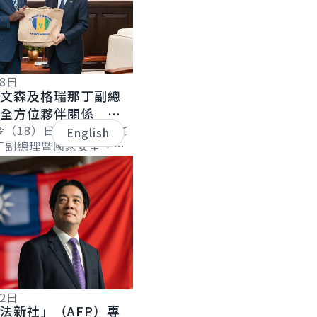
18日
聖文森及格瑞那丁副總
化全方位夥伴關係 持
誼
今（18）日下午接見聖文
English
丁副總理暨國家安全、災
長李考克（St. Claire
）伉儷乙行時表...
12日
法新社」（AFP）專