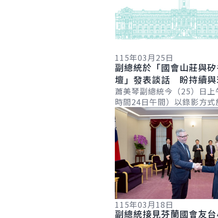
115年03月25日
副總統於「國會山莊與矽
壇」發表談話 盼持續與
近夥伴攜手合作 確保世
蕭美琴副總統今（25）日上
時間24日午間）以錄影方式
與自由
詳細內容
「國會山莊與矽谷論壇」（Hil
Valley Forum）年度研討會.
115年03月18日
副總統接見芬蘭國會友台