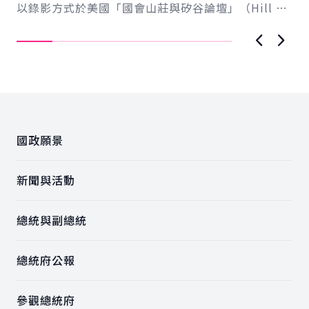
以錄影方式於美國「國會山莊與矽谷論壇」（Hill &
導..
Valley Forum）年度研討會...
上一張圖
下一
:::
國政願景
新聞與活動
總統與副總統
總統府公報
參觀總統府