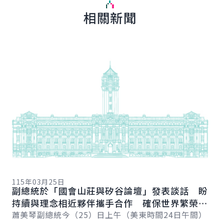
相關新聞
詳細內容
詳
11
總
115年03月25日
向
副總統於「國會山莊與矽谷論壇」發表談話 盼
賴
總
持續與理念相近夥伴攜手合作 確保世界繁榮與
會
自由
蕭美琴副總統今（25）日上午（美東時間24日午間）
促