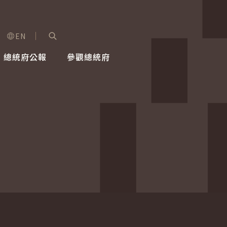
EN
字級選單
展開關鍵字搜尋
總統府公報
參觀總統府
健康台灣推動委員會
總統令
蕭美琴副總統
建築風華
全社會
每日活
行憲後
總統府
外交
網路相簿
國防