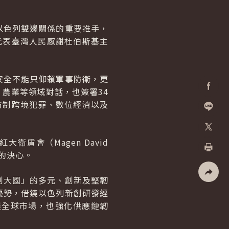
以色列雙邊關係的重要推手，
代表臺灣人民感謝杜伯斯基主
安全不能只仰賴軍事防衛，更
農業等領域對話，也簽署34
Facebo
防制跨境犯罪、數位經濟以及
加入好
盾會（Magen David
X
性的決心。
列印
創大國」的多元、創新及堅韌
社群分
優勢，借鏡以色列新創研發經
展全球市場，也強化供應鏈韌