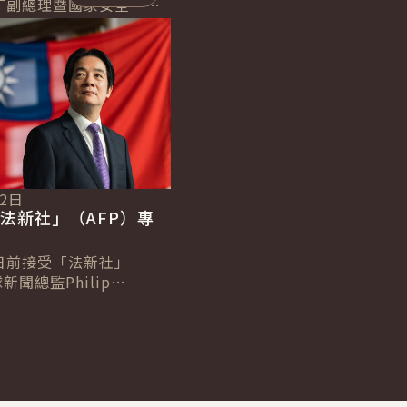
丁副總理暨國家安全、災
長李考克（St. Claire
）伉儷乙行時表...
12日
法新社」（AFP）專
日前接受「法新社」
新聞總監Philip
及台北分社社長Allison
專訪，針對臺歐、...