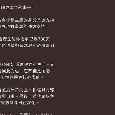
邁向更繁榮的未來。
友台小組主席的身分呈遞支持
分展現對臺灣的強健支持。
發生恐怖攻擊已過708天，
同時也懷抱著感激的心情來到
，已經開始重建他們的生活。其
者因此受惠。這不僅是援助，
及人性尊嚴等核心價值。
能並肩昂首而立。相信雙方夥
義與自由。最後，並代表以色
盼雙方關係日益深化。