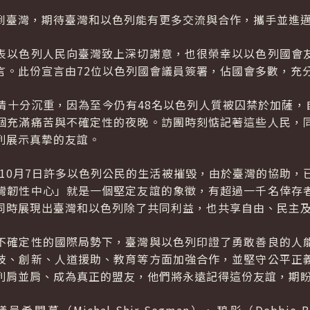
到臺灣，期待臺灣和以色列能有更多交流與合作，攜手並進
表以色列人民向臺灣致上深切謝意，也很榮幸以以色列國會
言。此份宣言由72位以色列國會議員簽署，佔國會多數，充
情十分沉重，因為至今仍有48名以色列人質被囚禁於加薩，自
個充滿痛苦與不確定性的夜晚。訪團時刻惦記著這些人民，
列展示真摯的友誼。
年10月7日許多以色列公民的生活被摧毀，由於臺灣的協助
灣韌性中心」就是一個堅定友誼的象徵，有超過一千名倖存
同時展現出臺灣和以色列除了共同利益，也共享自由、民主
不確定性的國際局勢下，臺灣與以色列印證了勇敢善良的人
技、創新、人道援助、教育等方面加強合作，並堅守公平正
列肩並肩、成為真正的盟友，他們將永遠記得這份友誼，期