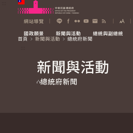
:::
跳到主要內容
中華民國總統府
網站導覽
展開
加入好友
Facebook
Flickr
YouTube
寫信給總統
RSS
國政願景
新聞與活動
總統與副總統
首頁
新聞與活動
總統府新聞
國政願景
新聞與活動
總統與副總統
參觀總統府
:::
新聞與活動
國家氣候變遷對策委員會
總統府新聞
賴清德總統
參觀資訊
總統府新聞
重要談話
影音頻道