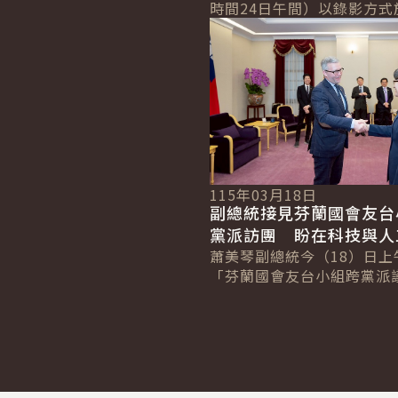
時間24日午間）以錄影方式
與自由
詳細內容
「國會山莊與矽谷論壇」（Hil
Valley Forum）年度研討會.
115年03月18日
副總統接見芬蘭國會友台
黨派訪團 盼在科技與人
領域深化合作
蕭美琴副總統今（18）日上
「芬蘭國會友台小組跨黨派
團」時表示，臺灣與芬蘭共
與民主的堅定信念，期盼兩
科技與人工智...