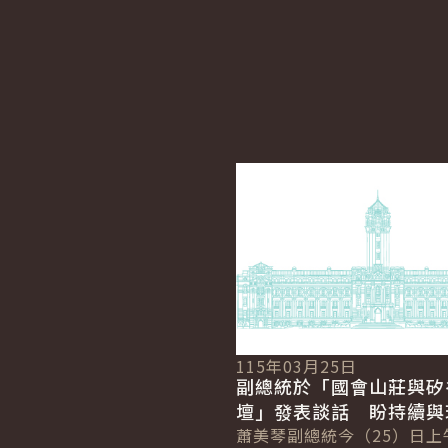
詳細內容
115年03月25日
副總統於「國會山莊與矽
壇」發表談話 盼持續與
近夥伴攜手合作 確保世
蕭美琴副總統今（25）日上