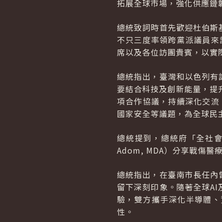
拓展全球市場，強化供應鏈
總統致詞時首先歡迎杜伯斯
不只三度率領跨黨派議員來
席以及各位訪團貴賓，以實
總統指出，臺灣和以色列有
要結合科技及創新能量，提
項合作協議，持續深化交流
國家安全等議題，為全球民
總統提到，總統府「全社會防
Adom, MDA）分享戰
總統指出，在臺南市長任內
留下深刻印象。隨著全球A
驗，雙方攜手深化半導體、
性。