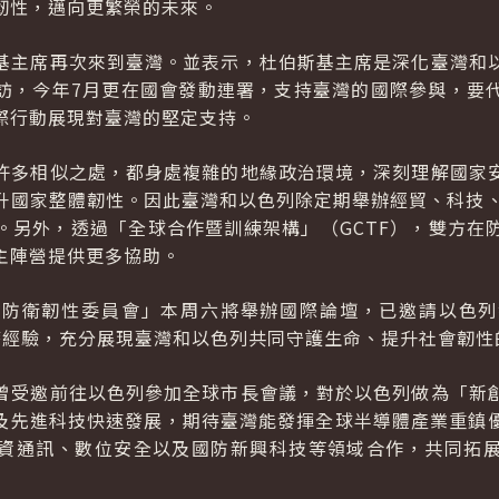
韌性，邁向更繁榮的未來。
基主席再次來到臺灣。並表示，杜伯斯基主席是深化臺灣和
訪，今年7月更在國會發動連署，支持臺灣的國際參與，要
際行動展現對臺灣的堅定支持。
許多相似之處，都身處複雜的地緣政治環境，深刻理解國家
升國家整體韌性。因此臺灣和以色列除定期舉辦經貿、科技、
。另外，透過「全球合作暨訓練架構」（GCTF），雙方在
主陣營提供更多協助。
衛韌性委員會」本周六將舉辦國際論壇，已邀請以色列紅大衛
傷醫療經驗，充分展現臺灣和以色列共同守護生命、提升社會韌
曾受邀前往以色列參加全球市長會議，對於以色列做為「新
I及先進科技快速發展，期待臺灣能發揮全球半導體產業重鎮
資通訊、數位安全以及國防新興科技等領域合作，共同拓