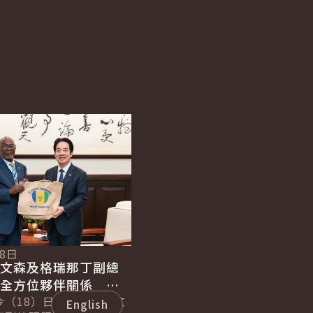
English
18日
聖文森及格瑞那丁副總
化全方位夥伴關係 持
誼
今（18）日下午接見聖文
English