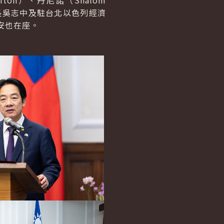
iton）、丹尼諾（Shalom
外交部次長吳志中及駐台北以色列經濟
孟安也在座。