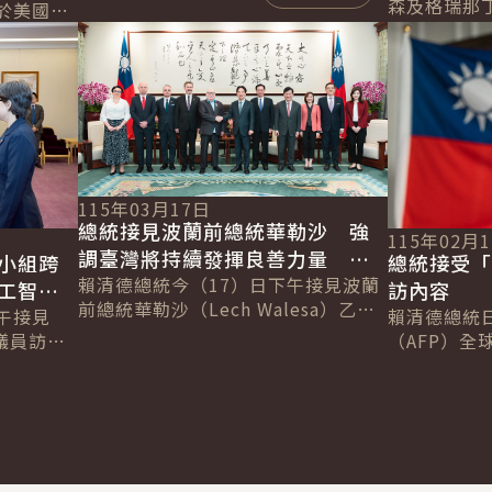
行，感謝協會長期支持臺灣，促進臺
森及格瑞那
於美國
日在各領域的交流合作。並表示，臺
害管理及移民部
詳細內容
詳細內容
l &
日除在半導...
Leacock
..
115年03月17日
總統接見波蘭前總統華勒沙 強
115年02月
調臺灣將持續發揮良善力量 成
小組跨
總統接受「
為全球民主韌性的貢獻者
賴清德總統今（17）日下午接見波蘭
工智慧
訪內容
前總統華勒沙（Lech Walesa）乙
午接見
賴清德總統
行，感謝其30年來始終和臺灣站在一
議員訪問
（AFP）全球
起，見證民主化歷程並克服各項挑
享對自由
Chetwynd
戰...
國未來在
Jackson