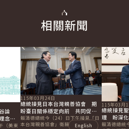
相關新聞
English
詳細內容
詳細內容
115年03月24日
總統接見日本台灣親善協會 期
115年03月
總統接見
盼臺日關係穩定向前 共同促進
谷論
理 盼深
區域經濟繁榮發展
賴清德總統今（24）日下午接見「日
理念相
本台灣親善協會」衛藤征士郎會長乙
續拓展邦
賴清德總統
界繁榮
午（美東
English