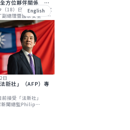
化全方位夥伴關係 持
誼
今（18）日下午接見聖文
English
丁副總理暨國家安全、災
長李考克（St. Claire
）伉儷乙行時表...
12日
法新社」（AFP）專
日前接受「法新社」
新聞總監Philip
及台北分社社長Allison
專訪，針對臺歐、...