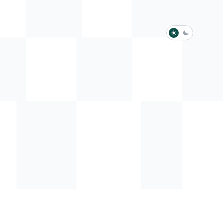
淺色模式
深色模式
防衛韌性委員會
動行程
歷任總統與副總統
展覽