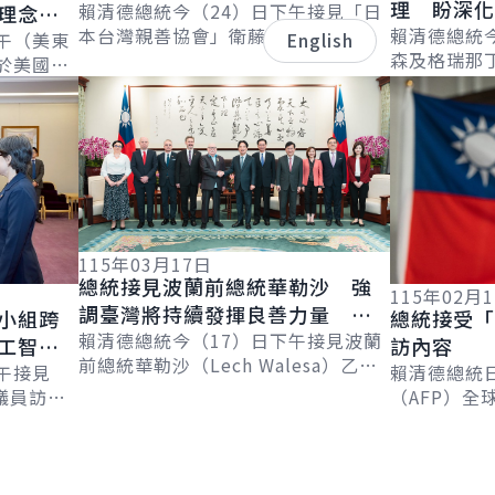
理 盼深
區域經濟繁榮發展
賴清德總統今（24）日下午接見「日
理念相
本台灣親善協會」衛藤征士郎會長乙
續拓展邦
賴清德總統
界繁榮
午（美東
English
行，感謝協會長期支持臺灣，促進臺
森及格瑞那
於美國
日在各領域的交流合作。並表示，臺
害管理及移民部
詳細內容
詳細內容
l &
日除在半導...
Leacock
..
115年03月17日
總統接見波蘭前總統華勒沙 強
115年02月
調臺灣將持續發揮良善力量 成
小組跨
總統接受「
為全球民主韌性的貢獻者
賴清德總統今（17）日下午接見波蘭
工智慧
訪內容
前總統華勒沙（Lech Walesa）乙
午接見
賴清德總統
行，感謝其30年來始終和臺灣站在一
議員訪問
（AFP）全球
起，見證民主化歷程並克服各項挑
享對自由
Chetwynd
戰...
國未來在
Jackson