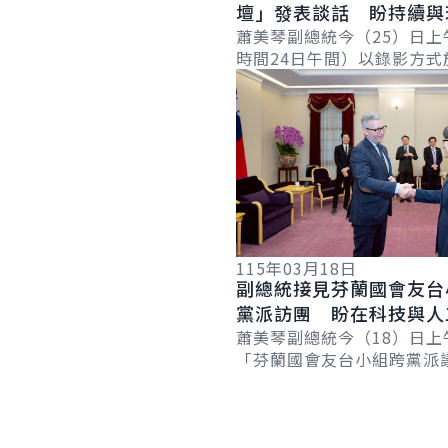
壇」發表談話 盼持續與
近夥伴攜手合作 確保世
蕭美琴副總統今（25）日上
時間24日午間）以錄影方式
與自由
詳細內容
「國會山莊與矽谷論壇」（Hil
Valley Forum）年度研討會.
115年03月18日
副總統接見芬蘭國會友台
黨派訪團 盼在科技與人
領域深化合作
蕭美琴副總統今（18）日上
「芬蘭國會友台小組跨黨派
團」時表示，臺灣與芬蘭共
與民主的堅定信念，期盼兩
科技與人工智...