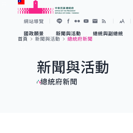
:::
跳到主要內容
中華民國總統府
網站導覽
展開
加入好友
Facebook
Flickr
YouTube
寫信給總統
RSS
國政願景
新聞與活動
總統與副總統
首頁
新聞與活動
總統府新聞
國政願景
新聞與活動
總統與副總統
參觀總統府
:::
新聞與活動
國家氣候變遷對策委員會
總統府新聞
賴清德總統
參觀資訊
總統府新聞
重要談話
影音頻道