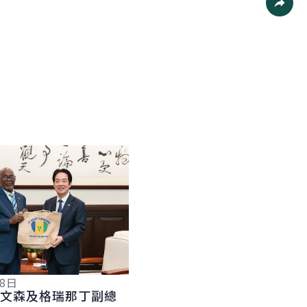
社群分
English
18日
聖文森及格瑞那丁副總