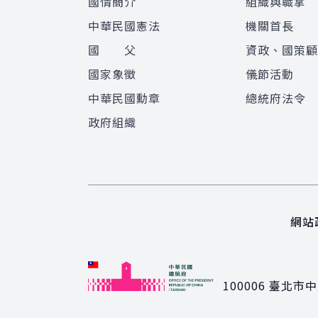
國情簡介
組織與職掌
中華民國憲法
機關首長
國 父
資政、國策
國家象徵
儀節活動
中華民國勳章
總統府法令
政府組織
網站
100006
臺北市中