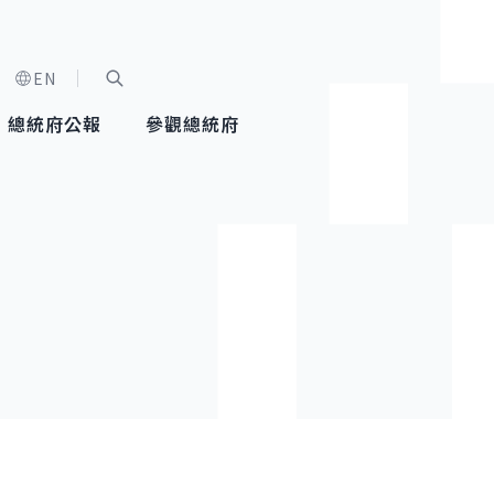
EN
字級選單
展開關鍵字搜尋
總統府公報
參觀總統府
健康台灣推動委員會
總統令
蕭美琴副總統
建築風華
全社會
每日活
行憲後
總統府
外交
網路相簿
國防