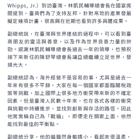
Whipps, Jr.）到訪臺灣，林凱民輔導總會長在國宴席
間提到，臺商們為了支持友邦，針對帛琉的產業發展
擬定幾項計畫，很高興在近期也看到許多具體成果。
副總統說，在臺灣與世界連結的過程中，可以看到臺
商朋友的靈活與善意，以及作為世界良善力量的拚
勁。感謝林凱民輔導總會長過去一年的領導，也預祝
接下來新任的陳舒琴總會長讓亞總繼續立足世界，發
揚光大。
副總統認為，海外經營不是容易的事，尤其是過去一
年來有很多不平靜，大家在每一個國家都面臨關稅政
策等挑戰，加上國際上很多地方衝突帶來新的不確定
因素。但是臺灣人民數十年來，也在各式各樣的衝突
與挑戰中持續進步，並找到創新與存活的路徑。因此
他常常稱自己為「戰貓」，即便走在鋼索上面，依然
能找到最佳的平衡點。
副總統分享，他的貓雖然身軀嬌小、看起來很溫柔，