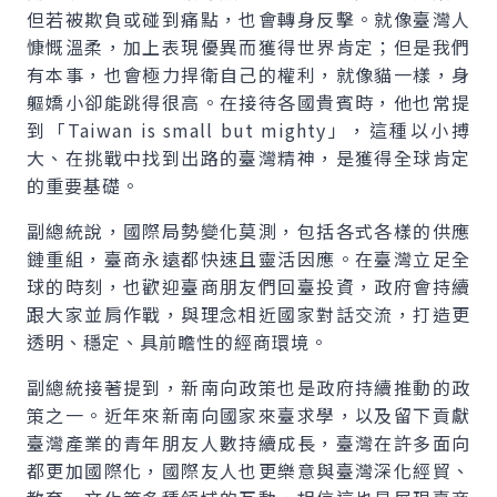
但若被欺負或碰到痛點，也會轉身反擊。就像臺灣人
慷慨溫柔，加上表現優異而獲得世界肯定；但是我們
有本事，也會極力捍衛自己的權利，就像貓一樣，身
軀嬌小卻能跳得很高。在接待各國貴賓時，他也常提
到「Taiwan is small but mighty」，這種以小搏
大、在挑戰中找到出路的臺灣精神，是獲得全球肯定
的重要基礎。
副總統說，國際局勢變化莫測，包括各式各樣的供應
鏈重組，臺商永遠都快速且靈活因應。在臺灣立足全
球的時刻，也歡迎臺商朋友們回臺投資，政府會持續
跟大家並肩作戰，與理念相近國家對話交流，打造更
透明、穩定、具前瞻性的經商環境。
副總統接著提到，新南向政策也是政府持續推動的政
策之一。近年來新南向國家來臺求學，以及留下貢獻
臺灣產業的青年朋友人數持續成長，臺灣在許多面向
都更加國際化，國際友人也更樂意與臺灣深化經貿、