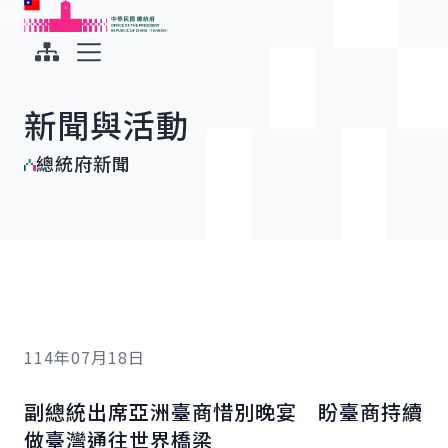
:::
:::
跳到主要內容
中華民國總統府
展開選單
新聞與活動
總統府新聞
114年07月18日
副總統出席亞洲臺商惜別晚宴 盼臺商持續
做臺灣通往世界橋梁