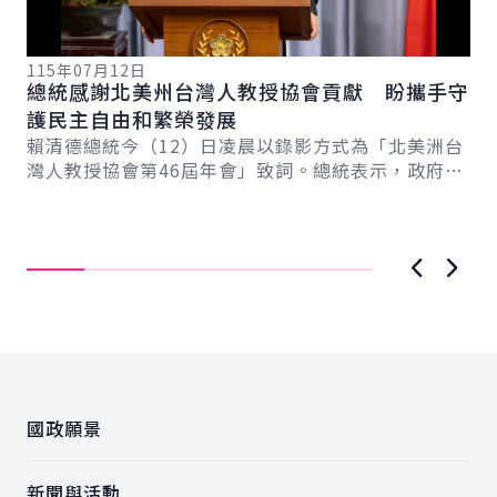
115年07月12日
總統感謝北美州台灣人教授協會貢獻 盼攜手守
護民主自由和繁榮發展
11
總
賴清德總統今（12）日凌晨以錄影方式為「北美洲台
系
與
灣人教授協會第46屆年會」致詞。總統表示，政府將
新戰
賴
積極推動AI新十大建設，打造臺灣成為「智慧國...
記
總
場
調..
上一張圖
下一
:::
國政願景
新聞與活動