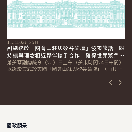
11
總
115年03月25日
向
副總統於「國會山莊與矽谷論壇」發表談話 盼
賴
總
持續與理念相近夥伴攜手合作 確保世界繁榮與
會
自由
蕭美琴副總統今（25）日上午（美東時間24日午間）
促
以錄影方式於美國「國會山莊與矽谷論壇」（Hill &
導..
Valley Forum）年度研討會...
上一張圖
下一
:::
國政願景