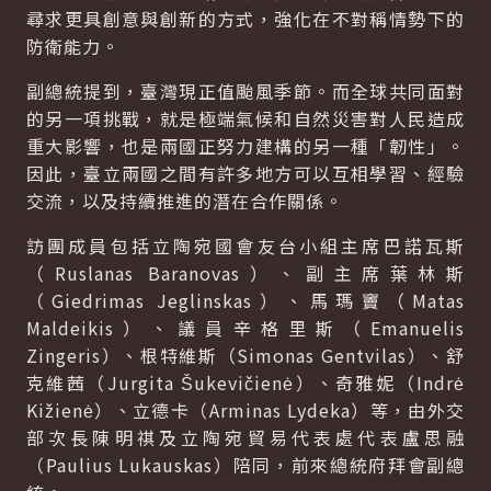
尋求更具創意與創新的方式，強化在不對稱情勢下的
防衛能力。
副總統提到，臺灣現正值颱風季節。而全球共同面對
的另一項挑戰，就是極端氣候和自然災害對人民造成
重大影響，也是兩國正努力建構的另一種「韌性」。
因此，臺立兩國之間有許多地方可以互相學習、經驗
交流，以及持續推進的潛在合作關係。
訪團成員包括立陶宛國會友台小組主席巴諾瓦斯
（
Ruslanas Baranovas
）、副主席葉林斯
（
Giedrimas Jeglinskas
）、馬瑪竇（
Matas
Maldeikis
）、議員辛格里斯（
Emanuelis
Zingeris
）、根特維斯（
Simonas Gentvilas
）、舒
克維茜（
Jurgita Šukevičienė
）、奇雅妮（
Indrė
Kižienė
）、立德卡（
Arminas Lydeka
）等，由外交
部次長陳明祺及立陶宛貿易代表處代表盧思融
（
Paulius Lukauskas
）陪同，前來總統府拜會副總