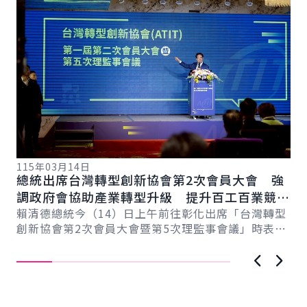
115年03月14日
11
總統出席台灣轉型創新協會第2次會員大會 強
總
總
調政府會協助產業轉型升級 提升百工百業競爭
臺
力
賴清德總統今（14）日上午前往彰化出席「台灣轉型
國
賴
創新協會第2次會員大會暨第5次理監事會議」時表
運
示，臺灣超過170萬家中小微企業，為臺灣提供強...
潮
建..
上一張圖
下一