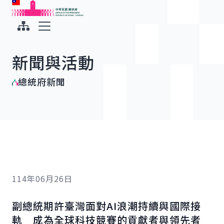
:::
:::
跳到主要內容
中華民國總統府
展開選單
新聞與活動
總統府新聞
114年06月26日
副總統期許臺灣面對
AI
浪潮持續與國際接
軌 成為全球科技競賽的貢獻者與領先者