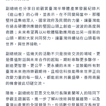
副總統也分享日前觀賞臺灣半導體產業發展紀錄片
《造山者》的心得，並表示，在不同變局當中，那種
堅持且集結眾人、國家政府及民間的力量，讓臺灣能
在過去硬體供應鏈的堅固山頭上創造一波波的高度與
奇蹟；未來希望再以AI軟體驅動應用造出另一座新的
山頭。期盼大家共同努力，讓臺灣持續站在山頭看待
世界，與世界接軌。
副總統說，這幾天的活動不只是技術交流的場域，更
是價值對話與未來合作的起點，期盼串聯更多夥伴，
創造更智慧、更公平、更永續的未來。並鼓勵所有對
臺灣未來抱持樂觀期待，且相信科技能帶來世界正向
改變力量的每一個人，都能前來共襄盛舉，善用商展
的機會彼此切磋交流。
隨後，副總統在巨思文化執行長陳素蘭等人的陪同下
參觀主題展區，進一步了解AI技術與發展趨勢，以及
臺灣AI產業的全球競爭力。包括數位發展部次長林宜