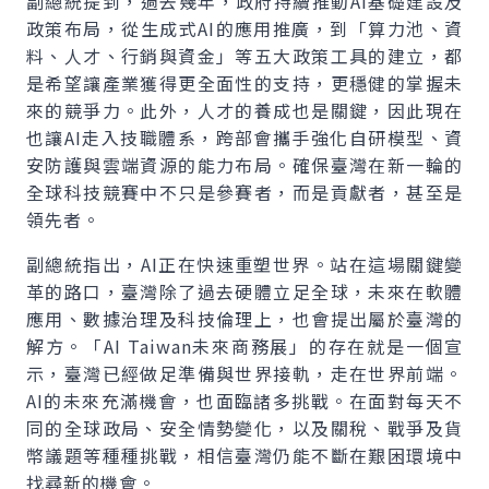
副總統提到，過去幾年，政府持續推動AI基礎建設及
政策布局，從生成式AI的應用推廣，到「算力池、資
料、人才、行銷與資金」等五大政策工具的建立，都
是希望讓產業獲得更全面性的支持，更穩健的掌握未
來的競爭力。此外，人才的養成也是關鍵，因此現在
也讓AI走入技職體系，跨部會攜手強化自研模型、資
安防護與雲端資源的能力布局。確保臺灣在新一輪的
全球科技競賽中不只是參賽者，而是貢獻者，甚至是
領先者。
副總統指出，AI正在快速重塑世界。站在這場關鍵變
革的路口，臺灣除了過去硬體立足全球，未來在軟體
應用、數據治理及科技倫理上，也會提出屬於臺灣的
解方。「AI Taiwan未來商務展」的存在就是一個宣
示，臺灣已經做足準備與世界接軌，走在世界前端。
AI的未來充滿機會，也面臨諸多挑戰。在面對每天不
同的全球政局、安全情勢變化，以及關稅、戰爭及貨
幣議題等種種挑戰，相信臺灣仍能不斷在艱困環境中
找尋新的機會。