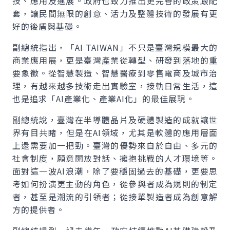
技、應用及進展。政府也致力推出更完善的政策跟配
套，讓民間無限的創意、活力及整體技術的發展有更
好的後盾與基礎。
副總統指出，「AI TAIWAN」不只是臺灣規模最大的
商業應用展，更是臺灣產業從轉型、研發到落地的重
要象徵。從智慧製造、智慧醫療到零售電商及城市治
理，有越來越多技術走出實驗室，接軌日常生活，這
也是追求「AI產業化、產業AI化」的最佳展現。
副總統說，臺灣在半導體晶片及硬體製造的成就讓世
界有目共睹，但是在AI領域，尤其是軟體的應用層面
上還需要加一把勁。臺灣的優勢來自於自由、多元的
社會制度，願意開放對話、擁抱挑戰的人才環境等。
面對這一波AI浪潮，除了要穩固過去的基礎，更要思
考如何扮演更主動的角色，從參與者成為規則的制定
者，甚至是潮流的引領者；從接單製造者成為創意解
方的提供者。