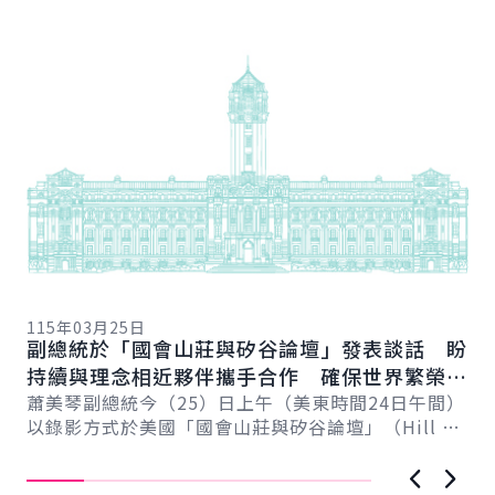
詳細內容
詳
11
總
115年03月25日
向
副總統於「國會山莊與矽谷論壇」發表談話 盼
賴
總
持續與理念相近夥伴攜手合作 確保世界繁榮與
會
自由
蕭美琴副總統今（25）日上午（美東時間24日午間）
促
以錄影方式於美國「國會山莊與矽谷論壇」（Hill &
導..
Valley Forum）年度研討會...