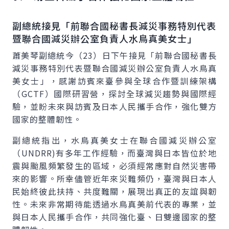
副總統接見「前聯合國秘書長減災事務特別代表
暨聯合國減災辦公室負責人水鳥真美女士」
蕭美琴副總統今（23）日下午接見「前聯合國秘書長
減災事務特別代表暨聯合國減災辦公室負責人水鳥真
美女士」，感謝訪賓來臺參與全球合作暨訓練架構
（
GCTF
）國際研習營，探討全球減災趨勢與國際經
驗，並盼未來與訪賓及日本人民攜手合作，強化雙方
國家的整體韌性。
副總統指出，水鳥真美女士在聯合國減災辦公室
（
UNDRR
)有多年工作經驗，而臺灣與日本皆位於地
震與颱風頻繁發生的區域，必須經常應對自然災害帶
來的影響。所幸儘管近年來災難頻仍，臺灣與日本人
民始終彼此扶持、共度難關，展現出真正的友誼與韌
性。未來非常期待能透過水鳥真美前代表的專業，並
與日本人民攜手合作，共同強化臺、日雙邊國家的整