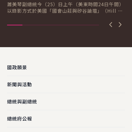
自由
蕭美琴副總統今（25）日上午（美東時間24日午間）
促
以錄影方式於美國「國會山莊與矽谷論壇」（Hill &
導..
Valley Forum）年度研討會...
上一張圖
下一
:::
國政願景
新聞與活動
總統與副總統
總統府公報