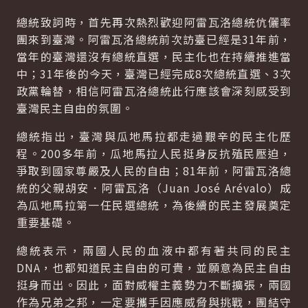
總統致詞時，首先再次熱烈歡迎阿雷瓦洛總統伉儷率
團來到臺灣。阿雷瓦洛總統前次訪臺已經是31年前，
當年的臺灣還沒有總統直選，民主化也在持續推進當
中；31年後的今天，臺灣已經完成8次總統直選、3次
政黨輪替，相信阿雷瓦洛總統此行應該會深刻感受到
臺灣民主自由的氛圍。
總統指出，臺灣與瓜地馬拉都走過艱辛的民主化歷
程。200多年前，瓜地馬拉人民挺身反抗殖民壓迫，
爭取到國家尊嚴及人民的自由；81年前，阿雷瓦洛總
統的父親胡安．阿雷瓦洛（Juan José Arévalo）成
為瓜地馬拉第一任民選總統，為後續的民主發展奠定
重要基礎。
總統表示，兩國人民的血液中都有著共同的民主
DNA，也都知道民主自由的可貴，並願意為民主自由
挺身而出。因此，面對威權主義勢力不斷擴張，兩國
作為兄弟之邦，一定要攜手因應威脅與挑戰，團結守