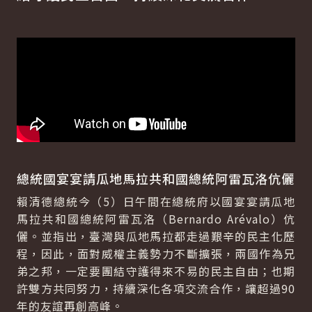
總統國宴宴請瓜地馬拉共和國總統阿雷瓦洛伉儷
賴清德總統今（5）日午間在總統府以國宴宴請瓜地
馬拉共和國總統阿雷瓦洛（Bernardo Arévalo）伉
儷。並指出，臺灣與瓜地馬拉都走過艱辛的民主化歷
程，因此，面對威權主義勢力不斷擴張，兩國作為兄
弟之邦，一定要團結守護得來不易的民主自由；也期
許雙方共同努力，持續深化各項交流合作，讓超過90
年的友誼再創高峰。