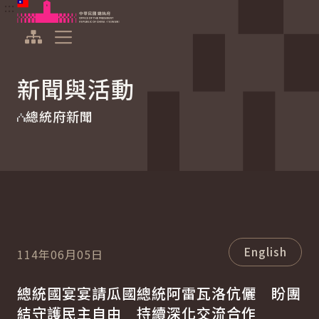
:::
:::
跳到主要內容
中華民國總統府
展開選單
新聞與活動
總統府新聞
English
114年06月05日
總統國宴宴請瓜國總統阿雷瓦洛伉儷 盼團
結守護民主自由 持續深化交流合作