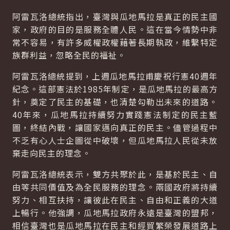
阿雷瓦洛總統指出，臺灣與瓜地馬拉是真正的民主國
家，政府的目的是服務全體人民。這在當今情勢中非
常不容易，有許多威權政權藉著長期執政，維繫特定
族群利益，忽略全民的福祉。
阿雷瓦洛總統提到，上週瓜地馬拉甫慶祝行憲40週年
紀念。這部憲法於1985年制定，是瓜地馬拉的最高方
針，奠定了民主的基礎，也清楚勾勒出未來的道路。
40年來，瓜地馬拉持續努力實踐憲法制定的民主藍
圖，終結內戰，讓國家邁向真正的民主。儘管過程中
不乏有心人士企圖從中破壞，但瓜地馬拉人民從未放
棄走向民主的理念。
阿雷瓦洛總統表示，雙方共聚於此，是基於民主、自
由等共同價值及為全民服務的理念。兩國政府將持續
努力、相互扶持，讓彼此在民主、自由和正義的大道
上暢行。他強調，瓜地馬拉政府永遠是臺灣的盟邦，
相信臺灣也是瓜地馬拉在民主和經貿繁榮發展道路上