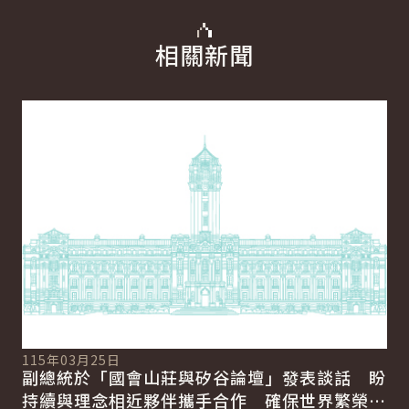
相關新聞
詳細內容
詳
11
總
115年03月25日
向
副總統於「國會山莊與矽谷論壇」發表談話 盼
賴
總
持續與理念相近夥伴攜手合作 確保世界繁榮與
會