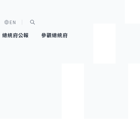
EN
字級選單
展開關鍵字搜尋
總統府公報
參觀總統府
健康台灣推動委員會
總統令
蕭美琴副總統
建築風華
全社會
每日活
行憲後
總統府
外交
網路相簿
國防