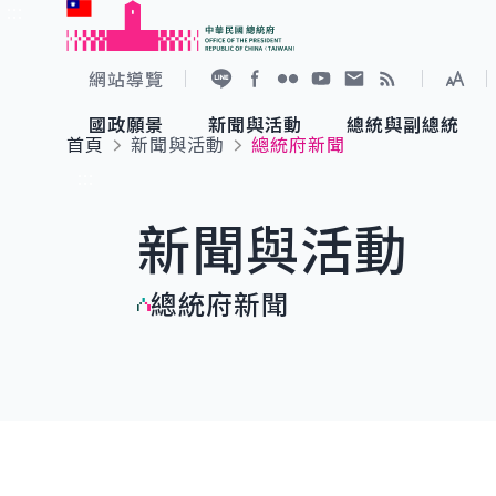
:::
跳到主要內容
中華民國總統府
網站導覽
展開
加入好友
Facebook
Flickr
YouTube
寫信給總統
RSS
國政願景
新聞與活動
總統與副總統
首頁
新聞與活動
總統府新聞
國政願景
新聞與活動
總統與副總統
參觀總統府
:::
新聞與活動
國家氣候變遷對策委員會
總統府新聞
賴清德總統
參觀資訊
總統府新聞
重要談話
影音頻道