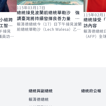
115年03月17日
總統接見波蘭前總統華勒沙 強
115年02月
調臺灣將持續發揮良善力量 成
小組跨
總統接受「
為全球民主韌性的貢獻者
賴清德總統今（17）日下午接見波蘭
工智慧
訪內容
前總統華勒沙（Lech Walesa）乙
午接見
賴清德總統
行，感謝其30年來始終和臺灣站在一
議員訪問
（AFP）全球
起，見證民主化歷程並克服各項挑
享對自由
Chetwynd
戰...
國未來在
Jackson
總統與副總統
總統府公報
賴清德總統