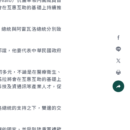
évalo）伉儷率領內閣成員首
會在互惠互助的基礎上持續推
，總統與阿雷瓦洛總統分別致
Facebo
邦誼，他要代表中華民國政府
加入好
X
切多元，不論是在醫療衛生、
馬拉將會在互惠互助的基礎上
列印
科技及資通訊等產業人才，促
社群分
洛總統的支持之下，雙邊的交
麗的國家，並受到隆重軍禮歡