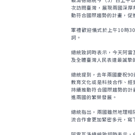
賴清德總統今（5）日上午以隆
次訪問臺灣，展現兩國深厚
動符合國際趨勢的計畫，促
軍禮歡迎儀式於上午10時
詞。
總統致詞時表示，今天阿雷
及全體臺灣人民表達最誠摯
總統提到，去年兩國慶祝9
教育文化或是科技合作、經
持續推動符合國際趨勢的計
進兩國的繁榮發展。
總統指出，兩國雖然地理相
流合作會更加緊密多元，寫
阿雷瓦洛總統致詞時表示，