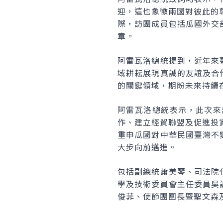
迎，這也象徵兩國對彼此的
際，訪團成員包括瓜國外交
章。
阿雷瓦洛總統提到，近年來
域耕耘展現真誠的友誼及合
的關鍵領域，期盼未來持續
阿雷瓦洛總統表示，此次來
作、建立經貿聯盟及促進投
重申瓜國對中華民國臺灣不
大步向前邁進。
包括副總統蕭美琴、司法院
學及技術委員會主任委員吳
俊菲、使節團團長暨聖文森及格