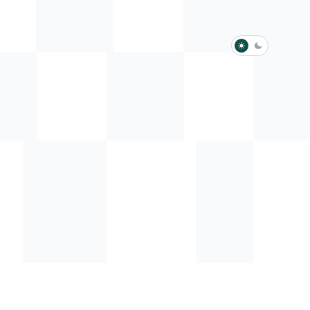
淺色模式
深色模式
防衛韌性委員會
動行程
歷任總統與副總統
展覽