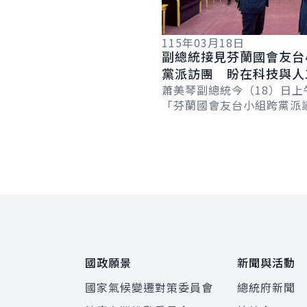
115年03月18日
副總統接見芬蘭國會友台
黨派訪團 盼在科技與人
領域深化合作
蕭美琴副總統今（18）日上
「芬蘭國會友台小組跨黨派
團」時表示，臺灣與芬蘭共
與民主的堅定信念，期盼兩
科技與人工智...
:::
國政願景
新聞與活動
國家氣候變遷對策委員會
總統府新聞