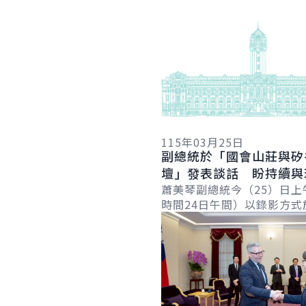
詳細內容
115年03月25日
副總統於「國會山莊與矽
壇」發表談話 盼持續與
近夥伴攜手合作 確保世
蕭美琴副總統今（25）日上
時間24日午間）以錄影方式
與自由
詳細內容
「國會山莊與矽谷論壇」（Hil
Valley Forum）年度研討會.