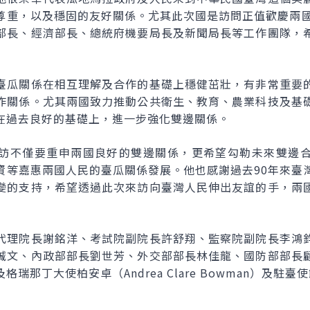
尊重，以及穩固的友好關係。尤其此次國是訪問正值歡慶兩國
部長、經濟部長、總統府機要局長及新聞局長等工作團隊，
臺瓜關係在相互理解及合作的基礎上穩健茁壯，有非常重要
作關係。尤其兩國致力推動公共衛生、教育、農業科技及基
在過去良好的基礎上，進一步強化雙邊關係。
訪不僅要重申兩國良好的雙邊關係，更希望勾勒未來雙邊
資等嘉惠兩國人民的臺瓜關係發展。他也感謝過去90年來臺
變的支持，希望透過此次來訪向臺灣人民伸出友誼的手，兩
代理院長謝銘洋、考試院副院長許舒翔、監察院副院長李鴻
誠文、內政部部長劉世芳、外交部部長林佳龍、國防部部長
瑞那丁大使柏安卓（Andrea Clare Bowman）及駐