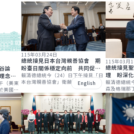
詳細內容
詳細內容
115年03月24日
總統接見日本台灣親善協會 期
115年03月
總統接見
盼臺日關係穩定向前 共同促進
谷論
理 盼深
區域經濟繁榮發展
賴清德總統今（24）日下午接見「日
理念相
本台灣親善協會」衛藤征士郎會長乙
續拓展邦
賴清德總統
界繁榮
午（美東
English
行，感謝協會長期支持臺灣，促進臺
森及格瑞那
於美國
日在各領域的交流合作。並表示，臺
害管理及移民部
詳細內容
詳細內容
l &
日除在半導...
Leacock
..