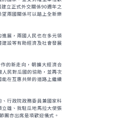
建立正式外交關係90週年之
希望兩國關係可以踏上全新樂
的進展，兩國人民也在多元領
礎建設等有助經濟及社會發展
合作的新走向，朝擴大經濟合
灣人民對瓜國的協助，並再次
國能在互惠共榮的道路上繼續
鈞、行政院政務委員兼國家科
顧立雄、我駐瓜地馬拉大使張
臺使節團亦出席是項歡迎儀式。