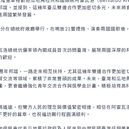
重軍禮歡迎瓜地馬拉共和國總統阿雷瓦洛（Bernardo Ar
邦誼。並提到，這幾年臺瓜雙邊合作更加密切多元，未來將
進兩國繁榮發展。
30分在總統府敞廳舉行，在鳴放21響禮炮、演奏兩國國歌後
瓦洛總統伉儷率領內閣成員首次訪問臺灣，展現兩國深厚的
的歡迎。
0週年邦誼，一路走來相互扶持，尤其這幾年雙邊合作更加密
貿交流等領域，累積了非常豐碩的成果。未來，臺灣和瓜地
畫，更會繼續強化青年交流合作與獎學金計畫，積極培育高
隔遙遠，但雙方人民的理念與價值緊密相連，相信在阿雷瓦
下更好的篇章，也祝福訪團行程圓滿順利。
他很榮幸代表瓜地馬拉政府及人民來到中華民國臺灣這個美