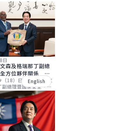
18日
聖文森及格瑞那丁副總
化全方位夥伴關係 持
誼
今（18）日下午接見聖文
English
丁副總理暨國家安全、災
長李考克（St. Claire
）伉儷乙行時表...