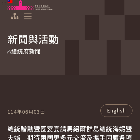
:::
:::
跳到主要內容
中華民國總統府
展開選單
新聞與活動
總統府新聞
English
114年06月03日
總統贈勳暨國宴宴請馬紹爾群島總統海妮暨
夫婿 期待兩國更多元交流及攜手因應各項