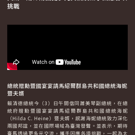
挑戰
總統贈勳暨國宴宴請馬紹爾群島共和國總統海妮
暨夫婿
賴清德總統今（3）日午間偕同蕭美琴副總統，在總
統府贈勳暨國宴宴請馬紹爾群島共和國總統海妮
（
Hilda C. Heine
）暨夫婿，感謝海妮總統致力深化
兩國邦誼，並在國際場域為臺灣發聲。並表示，期待
臺馬透過更多元交流，攜手因應各項挑戰，一起為太