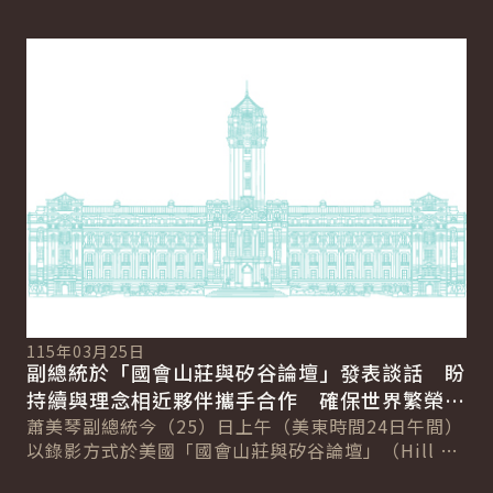
詳細內容
詳
11
總
115年03月25日
向
副總統於「國會山莊與矽谷論壇」發表談話 盼
賴
總
持續與理念相近夥伴攜手合作 確保世界繁榮與
會
自由
蕭美琴副總統今（25）日上午（美東時間24日午間）
促
以錄影方式於美國「國會山莊與矽谷論壇」（Hill &
導..
Valley Forum）年度研討會...