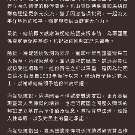
建立長久穩健的夥伴關係。也由衷期待臺灣和馬紹爾
群島透過更多元交流，攜手因應各項挑戰，一起為太
平洋地區的和平、穩定與發展貢獻更大心力。
最後，總統再次感謝海妮總統暨夫婿來訪，為兩國關
係奠定更深厚基礎，也祝福兩國邦誼歷久彌新。
隨後，海妮總統致詞時表示，獲頒中華民國臺灣采玉
大勳章，她深感榮幸，並以最深的感激、謙遜與責任
感接受這項殊榮。這份責任之所以深重，是因為她明
白這枚勳章自1933年頒行以來，僅頒授予極少數人
士，感謝賴總統頒予這份崇高榮耀。
海妮總統說，這場國宴不僅歡慶雙邊友誼，更真實展
現臺灣人民慷慨的精神，也證明兩國之間歷久彌新的
邦誼是立基在共享價值及理念，包括尊重法治、維護
人性尊嚴，以及對民主的堅定承諾。
海妮總統指出，臺馬雙邊夥伴關係持續透過實質合作