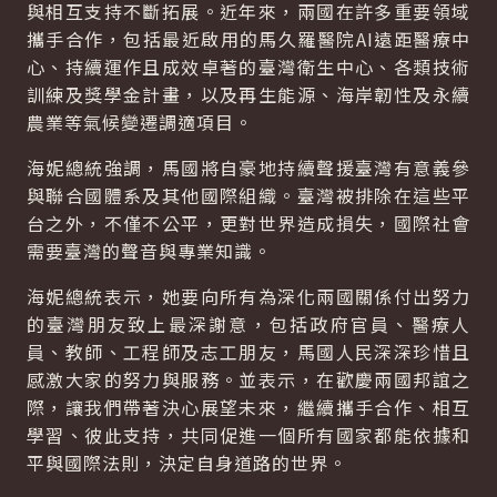
與相互支持不斷拓展。近年來，兩國在許多重要領域
攜手合作，包括最近啟用的馬久羅醫院
AI
遠距醫療中
心、持續運作且成效卓著的臺灣衛生中心、各類技術
訓練及獎學金計畫，以及再生能源、海岸韌性及永續
農業等氣候變遷調適項目。
海妮總統強調，馬國將自豪地持續聲援臺灣有意義參
與聯合國體系及其他國際組織。臺灣被排除在這些平
台之外，不僅不公平，更對世界造成損失，國際社會
需要臺灣的聲音與專業知識。
海妮總統表示，她要向所有為深化兩國關係付出努力
的臺灣朋友致上最深謝意，包括政府官員、醫療人
員、教師、工程師及志工朋友，馬國人民深深珍惜且
感激大家的努力與服務。並表示，在歡慶兩國邦誼之
際，讓我們帶著決心展望未來，繼續攜手合作、相互
學習、彼此支持，共同促進一個所有國家都能依據和
平與國際法則，決定自身道路的世界。