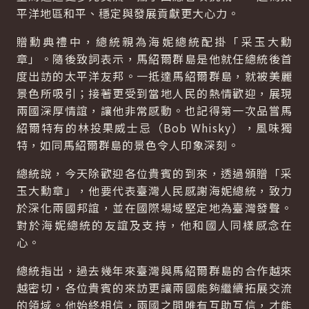
平洋地區和平、穩定與發展貢獻更大心力。
贈勳典禮中，總統親為海妮總統配掛「采玉大勳
章」。隨後致詞表示，馬紹爾群島是他就任總統後首
度出訪的太平洋友邦。一抵達馬紹爾群島，就被美麗
景色所吸引；接著更受到當地人民的熱情歡迎，展現
兩國深厚情誼，讓他非常感動。也記得第一次品嘗馬
紹爾特有的林投果威士忌（
Bob Whisky
），風味獨
特，如同馬紹爾群島的景色令人印象深刻。
總統說，今天除歡迎各位貴賓的到來，透過頒贈「采
玉大勳章」，他要代表臺灣人民感謝海妮總統，致力
於深化兩國邦誼，並在國際場域堅定地為臺灣發聲。
對於海妮總統的友誼及支持，他和國人同樣感念在
心。
總統指出，過去幾年來臺灣與馬紹爾群島的合作越來
越密切，各位貴賓的來訪更讓兩國能夠繼續拓展交流
的領域。他始終相信，兩國之間唯有互助互信，才能