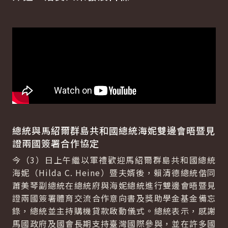
總統與馬紹爾群島共和國總統海妮雙邊會晤暨見
證兩國簽署合作協定
今（3）日上午繼以軍禮歡迎馬紹爾群島共和國總統
海妮（Hilda C. Heine）暨夫婿後，賴清德總統偕同
蕭美琴副總統在總統府與海妮總統進行雙邊會晤暨見
證兩國簽署體育交流合作意向書及獎助學金基金備忘
錄，總統並主持購機貸款啟動儀式。總統表示，感謝
馬國政府及國會長期支持臺灣國際參與，並在許多國