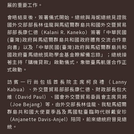
展的重要工作。
會晤結束後，簽署儀式開始。總統與海妮總統見證我
國外交部部長林佳龍與馬紹爾群島共和國外交暨貿易
部部長康仁德（Kalani R. Kaneko）簽署「中華民國
(臺灣)政府與馬紹爾群島共和國政府體育交流合作意
向書」以及「中華民國(臺灣)政府與馬紹爾群島共和
國政府臺馬總統獎助學金基金瞭解備忘錄」；總統接
著主持「購機貸款」啟動儀式，象徵臺馬航運合作正
式啟動。
訪賓一行尚包括酋長院主席柯良禮（Lanny
Kabua）、外交暨貿易部部長康仁德、財政部長包大
維（David Paul）、國會外交暨貿易委員會主席貝將
（Joe Bejang）等，由外交部長林佳龍、我駐馬紹爾
群島共和國大使夏季昌及馬國駐臺臨時代辦戴安珍
（Anjanette Davis-Anjel）陪同，前來總統府晉見總
統。