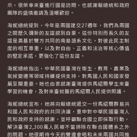
示，很榮幸來臺進行國是訪問，也感謝賴總統和政府
團隊的盛情邀請及溫暖歡迎。
海妮總統提到，今年是兩國建交27週年，我們為兩國
之間歷久彌新的友誼感到自豪。這份特別而長久的友
誼是奠基於雙方共同的南島語系文化，對彼此民主制
度的相互尊重，以及對自由、正義和法治等核心價值
的堅定承諾，更強化了這份友誼。
海妮總統指出，中華民國臺灣在衛生、教育、農業及
氣候變遷等領域持續提供支持，對馬國人民和國家發
展至關重要。她也由衷感謝臺灣提供馬紹爾學生來臺
學習的機會，及對來臺就醫的馬紹爾人民提供照護。
海妮總統宣布，她將向賴總統遞交一份馬紹爾群島共
和國人民和政府的共同決議，重申對中華民國臺灣人
民和政府支持的感謝，並呼籲聯合國立即採取行動，
解決臺灣2,300萬人民被不當排除在聯合國體系之外
的問題。她很期待今天的雙邊會晤和未來兩國共同推