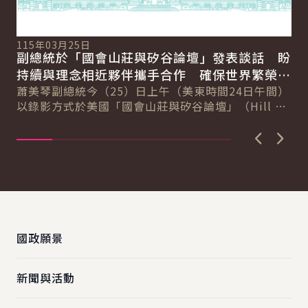
11
總
115年03月25日
向
副總統於「國會山莊與矽谷論壇」發表談話 盼
賴
總
持續與理念相近夥伴攜手合作 確保世界繁榮與
會
自由
蕭美琴副總統今（25）日上午（美東時間24日午間）
促
以錄影方式於美國「國會山莊與矽谷論壇」（Hill &
導..
Valley Forum）年度研討會...
上一張圖
下一
:::
國政願景
新聞與活動