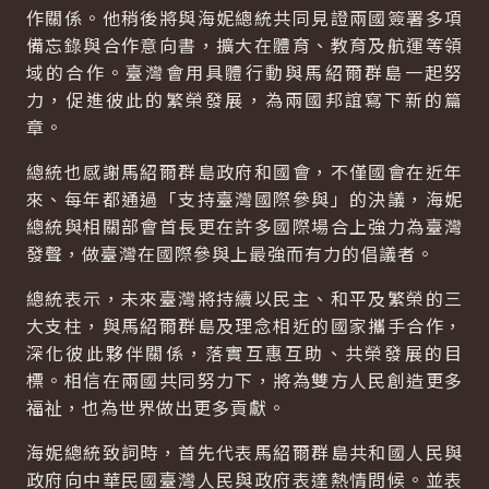
作關係。他稍後將與海妮總統共同見證兩國簽署多項
備忘錄與合作意向書，擴大在體育、教育及航運等領
域的合作。臺灣會用具體行動與馬紹爾群島一起努
力，促進彼此的繁榮發展，為兩國邦誼寫下新的篇
章。
總統也感謝馬紹爾群島政府和國會，不僅國會在近年
來、每年都通過「支持臺灣國際參與」的決議，海妮
總統與相關部會首長更在許多國際場合上強力為臺灣
發聲，做臺灣在國際參與上最強而有力的倡議者。
總統表示，未來臺灣將持續以民主、和平及繁榮的三
大支柱，與馬紹爾群島及理念相近的國家攜手合作，
深化彼此夥伴關係，落實互惠互助、共榮發展的目
標。相信在兩國共同努力下，將為雙方人民創造更多
福祉，也為世界做出更多貢獻。
海妮總統致詞時，首先代表馬紹爾群島共和國人民與
政府向中華民國臺灣人民與政府表達熱情問候。並表