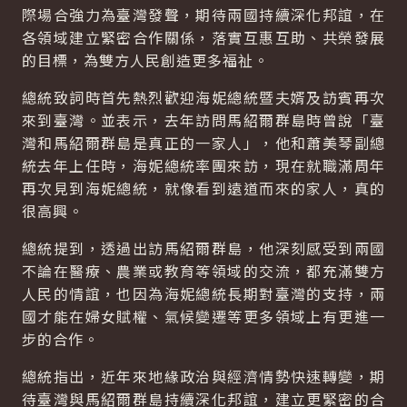
際場合強力為臺灣發聲，期待兩國持續深化邦誼，在
各領域建立緊密合作關係，落實互惠互助、共榮發展
的目標，為雙方人民創造更多福祉。
總統致詞時首先熱烈歡迎海妮總統暨夫婿及訪賓再次
來到臺灣。並表示，去年訪問馬紹爾群島時曾說「臺
灣和馬紹爾群島是真正的一家人」，他和蕭美琴副總
統去年上任時，海妮總統率團來訪，現在就職滿周年
再次見到海妮總統，就像看到遠道而來的家人，真的
很高興。
總統提到，透過出訪馬紹爾群島，他深刻感受到兩國
不論在醫療、農業或教育等領域的交流，都充滿雙方
人民的情誼，也因為海妮總統長期對臺灣的支持，兩
國才能在婦女賦權、氣候變遷等更多領域上有更進一
步的合作。
總統指出，近年來地緣政治與經濟情勢快速轉變，期
待臺灣與馬紹爾群島持續深化邦誼，建立更緊密的合