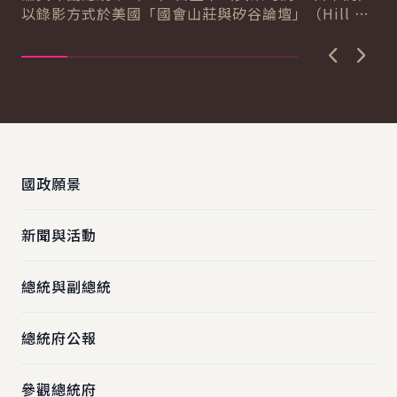
以錄影方式於美國「國會山莊與矽谷論壇」（Hill &
導..
Valley Forum）年度研討會...
上一張圖
下一
:::
國政願景
新聞與活動
總統與副總統
總統府公報
參觀總統府