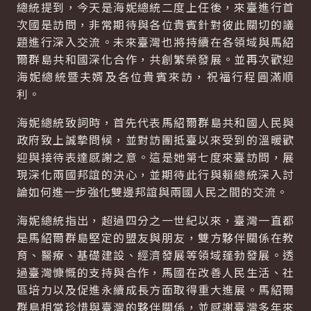
總統提到，今天是海妮總統二度上任後，來臺進行首
次國是訪問，非常期待與各位貴賓針對彼此關切的議
題進行深入交流。未來臺灣也將持續在各領域與馬紹
爾群島共和國深化合作，共創繁榮發展。並再次歡迎
海妮總統暨夫婿及各位貴賓來訪，祝福行程圓滿順
利。
海妮總統致詞時，首先代表馬紹爾群島共和國人民與
政府致上誠摯問候，並對訪團抵臺以來受到的溫暖歡
迎與接待表達感謝之意。這是她第七度來臺訪問，展
現深化兩國邦誼的決心，並期待此行與賴總統深入討
論如何進一步強化雙邊邦誼與兩國人民之間的交流。
海妮總統指出，超過四分之一世紀以來，臺灣一直都
是馬紹爾群島堅定的盟友與朋友，雙方夥伴關係在教
育、醫療、基礎建設、經濟發展等領域蓬勃發展。透
過臺灣慷慨的支持與合作，馬國在改善人民生活、社
區培力以及促進永續成長方面取得重大進展。馬紹爾
群島相當珍惜與臺灣的夥伴關係，並感謝臺灣多年來