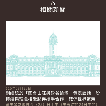
相關新聞
詳細內容
詳
11
總
115年03月25日
向
副總統於「國會山莊與矽谷論壇」發表談話 盼
賴
總
持續與理念相近夥伴攜手合作 確保世界繁榮與
會
自由
蕭美琴副總統今（25）日上午（美東時間24日午間）
促