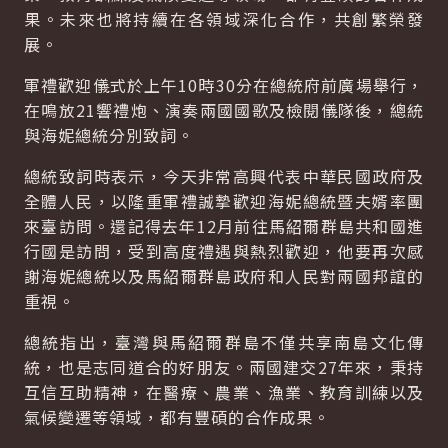
果。未來也將持續在各領域深化合作，共創繁榮發
展。
軍禮歡迎儀式於上午10時30分在總統府前廣場舉行，
在鳴放21響禮炮、演奏兩國國歌及檢閱儀隊後，總統
與海妮總統分別致詞。
總統致詞時表示，今天非常高興代表中華民國政府及
全體人民，以隆重軍禮誠摯歡迎海妮總統暨夫婿率團
來臺訪問。還記得去年12月前往馬紹爾群島共和國進
行國是訪問，受到高度禮遇與熱烈歡迎，他要再次感
謝海妮總統以及馬紹爾群島政府和人民對兩國邦誼的
重視。
總統指出，臺灣與馬紹爾群島不僅共享南島文化傳
統，也是志同道合的好朋友。兩國建交27年來，秉持
互信互助精神，在醫療、農業、漁業、教育訓練以及
氣候變遷等領域，都有豐碩的合作成果。