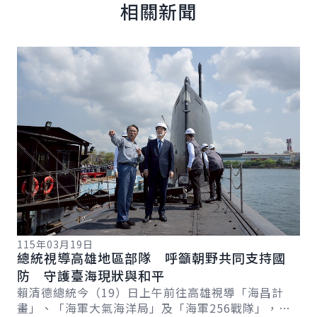
相關新聞
詳細內容
詳
115年03月19日
11
總統視導高雄地區部隊 呼籲朝野共同支持國
總
總
防 守護臺海現狀與和平
稱
賴清德總統今（19）日上午前往高雄視導「海昌計
賴
畫」、「海軍大氣海洋局」及「海軍256戰隊」，感
份