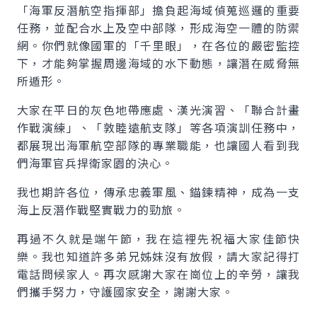
「海軍反潛航空指揮部」擔負起海域偵蒐巡邏的重要
任務，並配合水上及空中部隊，形成海空一體的防禦
網。你們就像國軍的「千里眼」，在各位的嚴密監控
下，才能夠掌握周邊海域的水下動態，讓潛在威脅無
所遁形。
大家在平日的灰色地帶應處、漢光演習、「聯合計畫
作戰演練」、「敦睦遠航支隊」等各項演訓任務中，
都展現出海軍航空部隊的專業職能，也讓國人看到我
們海軍官兵捍衛家園的決心。
我也期許各位，傳承忠義軍風、錨鍊精神，成為一支
海上反潛作戰堅實戰力的勁旅。
再過不久就是端午節，我在這裡先祝福大家佳節快
樂。我也知道許多弟兄姊妹沒有放假，請大家記得打
電話問候家人。再次感謝大家在崗位上的辛勞，讓我
們攜手努力，守護國家安全，謝謝大家。