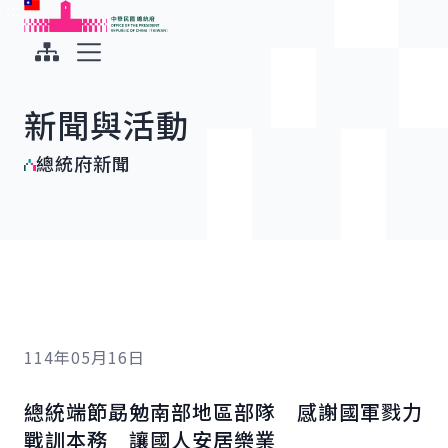
:::
:::
跳到主要內容
中華民國總統府
展開選單
新聞與活動
總統府新聞
114年05月16日
總統端節勗勉南部地區部隊 感謝國軍戮力
戰訓本務 讓國人安居樂業