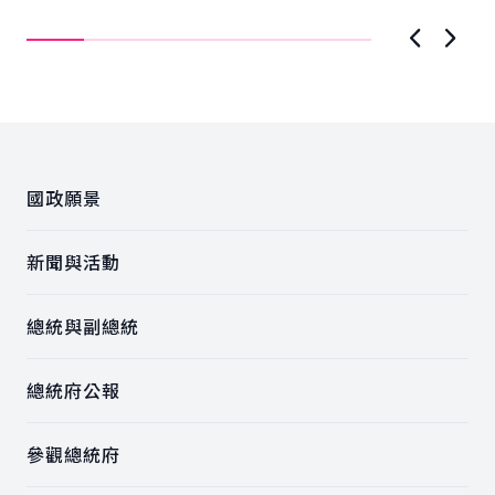
謝海軍日夜無休、承受巨大壓力與責任守護國家、
情
維...
上一張圖
下一
:::
國政願景
新聞與活動
總統與副總統
總統府公報
參觀總統府