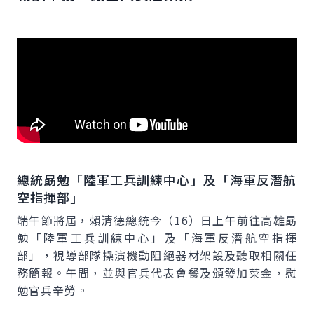
總統勗勉「陸軍工兵訓練中心」及「海軍反潛航
空指揮部」
端午節將屆，賴清德總統今（16）日上午前往高雄勗
勉「陸軍工兵訓練中心」及「海軍反潛航空指揮
部」，視導部隊操演機動阻絕器材架設及聽取相關任
務簡報。午間，並與官兵代表會餐及頒發加菜金，慰
勉官兵辛勞。